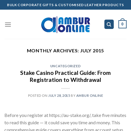
Skip
BULK CORPORATE GIFTS & CUSTOMISED LEATHER PRODUCTS
to
content
0
MONTHLY ARCHIVES:
JULY 2015
UNCATEGORIZED
Stake Casino Practical Guide: From
Registration to Withdrawal
POSTED ON
JULY 28, 2015
BY
AMBUR ONLINE
Before you register at https://au-stake.org/, take five minutes
to read this guide — it could save you time and money. This
comprehensive guide covers everything from account setup