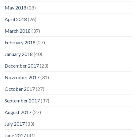
May 2018
(28)
April 2018
(26)
March 2018
(37)
February 2018
(27)
January 2018
(40)
December 2017
(23)
November 2017
(31)
October 2017
(27)
September 2017
(37)
August 2017
(27)
July 2017
(33)
June 2017
(41)