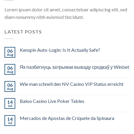
Lorem ipsum dolor sit amet, consectetuer adipiscing elit, sed
diam nonummy nibh euismod tincidunt.
LATEST POSTS
Kenspin Auto-Login: Is It Actually Safe?
06
Aug
Як пазбегнуць затрымак вываду сродкаў у Winbet
06
Aug
Wie man schnell den NV Casino VIP Status erreicht
06
Aug
Baloo Casino Live Poker Tables
14
Jul
Mercados de Apostas de Críquete da Spinaura
14
Jul