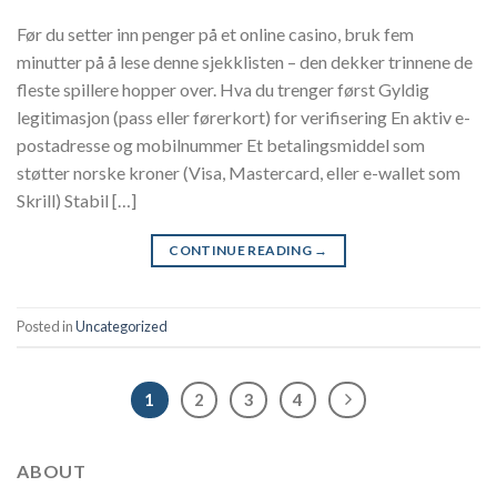
Før du setter inn penger på et online casino, bruk fem
minutter på å lese denne sjekklisten – den dekker trinnene de
fleste spillere hopper over. Hva du trenger først Gyldig
legitimasjon (pass eller førerkort) for verifisering En aktiv e-
postadresse og mobilnummer Et betalingsmiddel som
støtter norske kroner (Visa, Mastercard, eller e-wallet som
Skrill) Stabil […]
CONTINUE READING
→
Posted in
Uncategorized
1
2
3
4
ABOUT