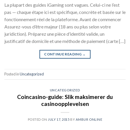
La plupart des guides iGaming sont vagues. Celui-ci ne l’est
pas — chaque étape ici est spécifique, concrète et basée sur le
fonctionnement réel de la plateforme. Avant de commencer
Assurez-vous d’être majeur (18 ans ou plus selon votre
juridiction). Préparez une pièce d’identité valide, un
justificatif de domicile et une méthode de paiement (carte […]
CONTINUE READING
→
Posted in
Uncategorized
UNCATEGORIZED
Coincasino-guide: Slik maksimerer du
casinoopplevelsen
POSTED ON
JULY 17, 2015
BY
AMBUR ONLINE