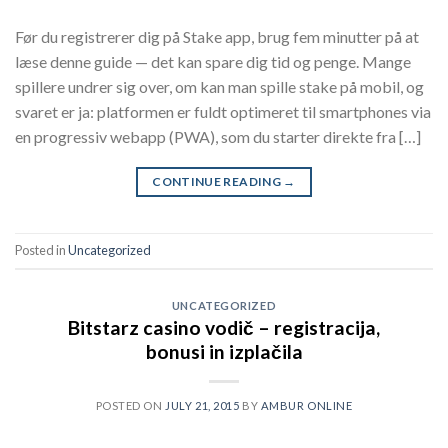
Før du registrerer dig på Stake app, brug fem minutter på at
læse denne guide — det kan spare dig tid og penge. Mange
spillere undrer sig over, om kan man spille stake på mobil, og
svaret er ja: platformen er fuldt optimeret til smartphones via
en progressiv webapp (PWA), som du starter direkte fra […]
CONTINUE READING
→
Posted in
Uncategorized
UNCATEGORIZED
Bitstarz casino vodič – registracija,
bonusi in izplačila
POSTED ON
JULY 21, 2015
BY
AMBUR ONLINE