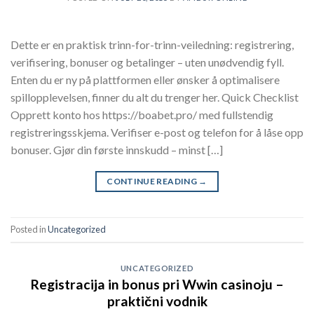
Dette er en praktisk trinn-for-trinn-veiledning: registrering,
verifisering, bonuser og betalinger – uten unødvendig fyll.
Enten du er ny på plattformen eller ønsker å optimalisere
spillopplevelsen, finner du alt du trenger her. Quick Checklist
Opprett konto hos https://boabet.pro/ med fullstendig
registreringsskjema. Verifiser e-post og telefon for å låse opp
bonuser. Gjør din første innskudd – minst […]
CONTINUE READING
→
Posted in
Uncategorized
UNCATEGORIZED
Registracija in bonus pri Wwin casinoju –
praktični vodnik