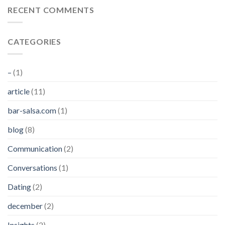
RECENT COMMENTS
CATEGORIES
–
(1)
article
(11)
bar-salsa.com
(1)
blog
(8)
Communication
(2)
Conversations
(1)
Dating
(2)
december
(2)
Insights
(2)