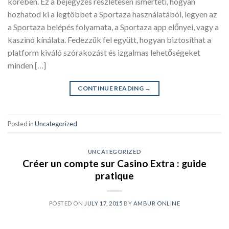
körében. Ez a bejegyzés részletesen ismerteti, hogyan
hozhatod ki a legtöbbet a Sportaza használatából, legyen az
a Sportaza belépés folyamata, a Sportaza app előnyei, vagy a
kaszinó kínálata. Fedezzük fel együtt, hogyan biztosíthat a
platform kiváló szórakozást és izgalmas lehetőségeket
minden […]
CONTINUE READING
→
Posted in
Uncategorized
UNCATEGORIZED
Créer un compte sur Casino Extra : guide
pratique
POSTED ON
JULY 17, 2015
BY
AMBUR ONLINE