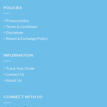
POLICIES
‣
Privacy policy
‣ Terms & conditions
‣ Disclaimer
‣ Return & Exchange Policy
INFORMATION
‣ Track Your Order
‣ Contact Us
‣ About Us
CONNECT WITH US