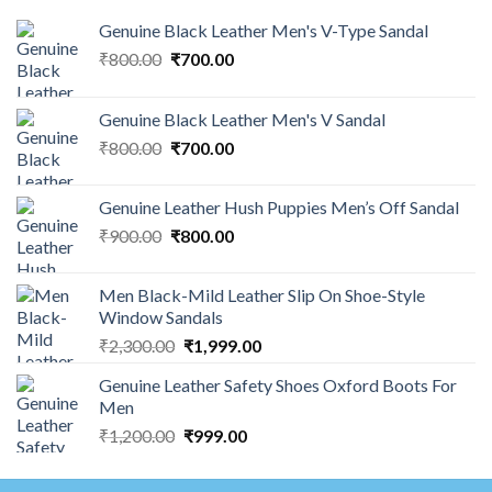
Genuine Black Leather Men's V-Type Sandal
₹
800.00
₹
700.00
Genuine Black Leather Men's V Sandal
₹
800.00
₹
700.00
Genuine Leather Hush Puppies Men’s Off Sandal
₹
900.00
₹
800.00
Men Black-Mild Leather Slip On Shoe-Style
Window Sandals
₹
2,300.00
₹
1,999.00
Genuine Leather Safety Shoes Oxford Boots For
Men
₹
1,200.00
₹
999.00