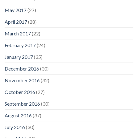
May 2017
(27)
April 2017
(28)
March 2017
(22)
February 2017
(24)
January 2017
(35)
December 2016
(30)
November 2016
(32)
October 2016
(27)
September 2016
(30)
August 2016
(37)
July 2016
(30)