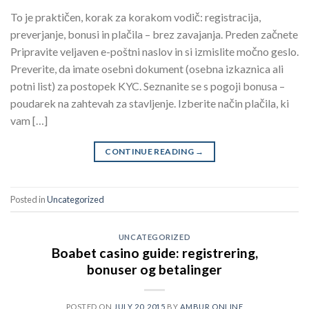
To je praktičen, korak za korakom vodič: registracija,
preverjanje, bonusi in plačila – brez zavajanja. Preden začnete
Pripravite veljaven e-poštni naslov in si izmislite močno geslo.
Preverite, da imate osebni dokument (osebna izkaznica ali
potni list) za postopek KYC. Seznanite se s pogoji bonusa –
poudarek na zahtevah za stavljenje. Izberite način plačila, ki
vam […]
CONTINUE READING
→
Posted in
Uncategorized
UNCATEGORIZED
Boabet casino guide: registrering,
bonuser og betalinger
POSTED ON
JULY 20, 2015
BY
AMBUR ONLINE