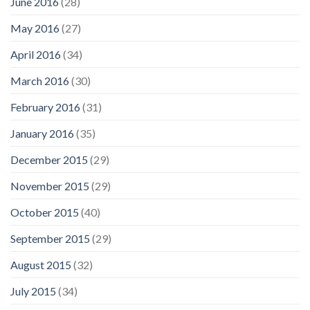
June 2016
(28)
May 2016
(27)
April 2016
(34)
March 2016
(30)
February 2016
(31)
January 2016
(35)
December 2015
(29)
November 2015
(29)
October 2015
(40)
September 2015
(29)
August 2015
(32)
July 2015
(34)