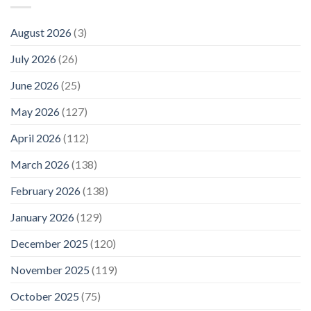
August 2026
(3)
July 2026
(26)
June 2026
(25)
May 2026
(127)
April 2026
(112)
March 2026
(138)
February 2026
(138)
January 2026
(129)
December 2025
(120)
November 2025
(119)
October 2025
(75)