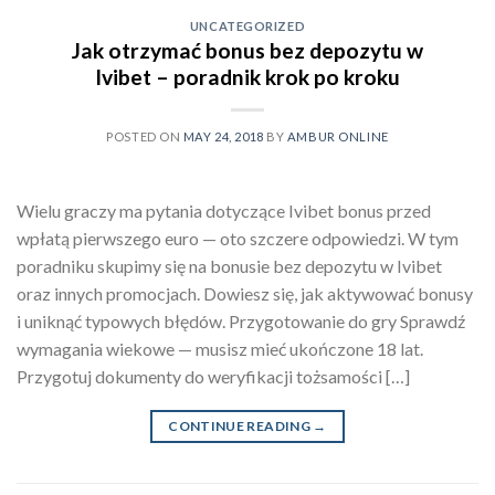
UNCATEGORIZED
Jak otrzymać bonus bez depozytu w
Ivibet – poradnik krok po kroku
POSTED ON
MAY 24, 2018
BY
AMBUR ONLINE
Wielu graczy ma pytania dotyczące Ivibet bonus przed
wpłatą pierwszego euro — oto szczere odpowiedzi. W tym
poradniku skupimy się na bonusie bez depozytu w Ivibet
oraz innych promocjach. Dowiesz się, jak aktywować bonusy
i uniknąć typowych błędów. Przygotowanie do gry Sprawdź
wymagania wiekowe — musisz mieć ukończone 18 lat.
Przygotuj dokumenty do weryfikacji tożsamości […]
CONTINUE READING
→