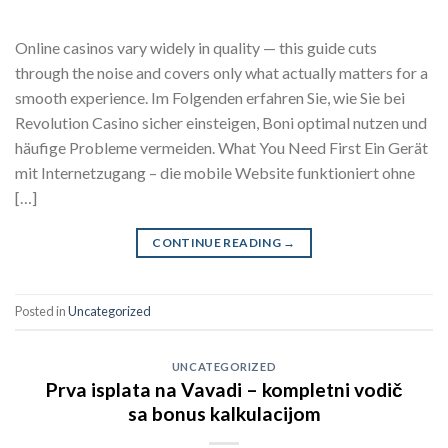
Online casinos vary widely in quality — this guide cuts
through the noise and covers only what actually matters for a
smooth experience. Im Folgenden erfahren Sie, wie Sie bei
Revolution Casino sicher einsteigen, Boni optimal nutzen und
häufige Probleme vermeiden. What You Need First Ein Gerät
mit Internetzugang – die mobile Website funktioniert ohne
[…]
CONTINUE READING
→
Posted in
Uncategorized
UNCATEGORIZED
Prva isplata na Vavadi – kompletni vodič
sa bonus kalkulacijom