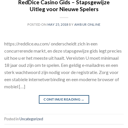
RedDice Casino Gids – Stapsgewijze
Uitleg voor Nieuwe Spelers
POSTED ON
MAY 25, 2018
BY
AMBUR ONLINE
https://reddice.eu.com/ onderscheidt zich in een
concurrerende markt, en deze stapsgewijze gids legt precies
uit hoe u er het meeste uit haalt. Vereisten U moet minimaal
18 jaar oud zijn om te spelen. Een geldig e‑mailadres en een
sterk wachtwoord zijn nodig voor de registratie. Zorg voor
een stabiele internetverbinding en een moderne browser of
mobiel […]
CONTINUE READING
→
Posted in
Uncategorized