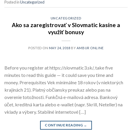
Posted in
Uncategorized
UNCATEGORIZED
Ako sa zaregistrovať v Slovmatic kasíne a
využiť bonusy
POSTED ON
MAY 24, 2018
BY
AMBUR ONLINE
Before you register at https://slovmatic3.sk/, take five
minutes to read this guide — it could save you time and
money. Prerequisites Vek minimálne 18 rokov (v niektorých
krajinách 21). Platný občiansky preukaz alebo pas na
overenie totožnosti. Funkčná e-mailová adresa. Bankový
účet, kreditná karta alebo e-wallet (napr. Skrill, Neteller) na
vklady a výbery. Stabilné internetové […]
CONTINUE READING
→