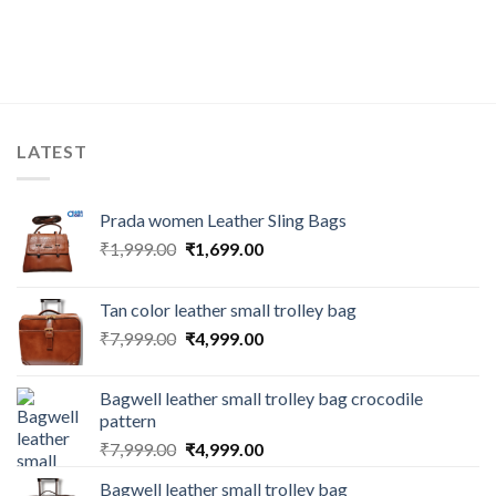
LATEST
Prada women Leather Sling Bags
₹
1,999.00
₹
1,699.00
Tan color leather small trolley bag
₹
7,999.00
₹
4,999.00
Bagwell leather small trolley bag crocodile
pattern
₹
7,999.00
₹
4,999.00
Bagwell leather small trolley bag