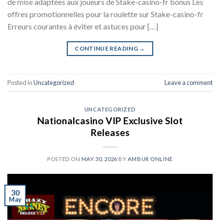
de mise adaptées aux joueurs de Stake-casino-fr bonus Les
offres promotionnelles pour la roulette sur Stake-casino-fr
Erreurs courantes à éviter et astuces pour […]
CONTINUE READING
→
Posted in
Uncategorized
Leave a comment
UNCATEGORIZED
Nationalcasino VIP Exclusive Slot
Releases
POSTED ON
MAY 30, 2026
BY
AMBUR ONLINE
30
May