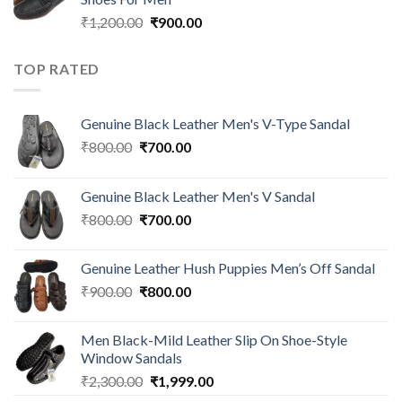
₹
1,200.00
₹
900.00
TOP RATED
Genuine Black Leather Men's V-Type Sandal
₹
800.00
₹
700.00
Genuine Black Leather Men's V Sandal
₹
800.00
₹
700.00
Genuine Leather Hush Puppies Men’s Off Sandal
₹
900.00
₹
800.00
Men Black-Mild Leather Slip On Shoe-Style
Window Sandals
₹
2,300.00
₹
1,999.00