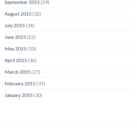
September 2015
(29)
August 2015
(32)
July 2015
(34)
June 2015
(22)
May 2015
(33)
April 2015
(36)
March 2015
(27)
February 2015
(31)
January 2015
(30)