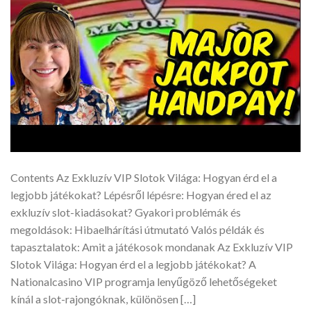
Contents Az Exkluzív VIP Slotok Világa: Hogyan érd el a
legjobb játékokat? Lépésről lépésre: Hogyan éred el az
exkluzív slot-kiadásokat? Gyakori problémák és
megoldások: Hibaelhárítási útmutató Valós példák és
tapasztalatok: Amit a játékosok mondanak Az Exkluzív VIP
Slotok Világa: Hogyan érd el a legjobb játékokat? A
Nationalcasino VIP programja lenyűgöző lehetőségeket
kínál a slot-rajongóknak, különösen […]