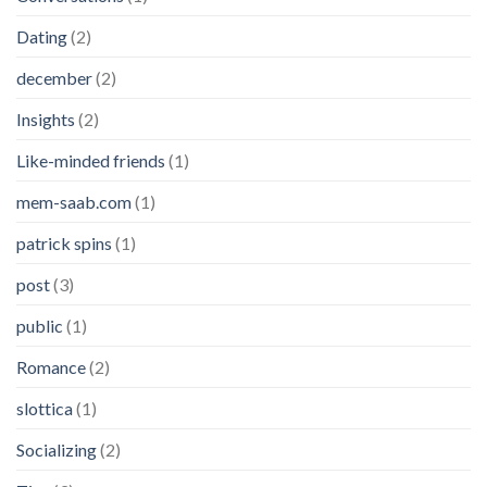
Dating
(2)
december
(2)
Insights
(2)
Like-minded friends
(1)
mem-saab.com
(1)
patrick spins
(1)
post
(3)
public
(1)
Romance
(2)
slottica
(1)
Socializing
(2)