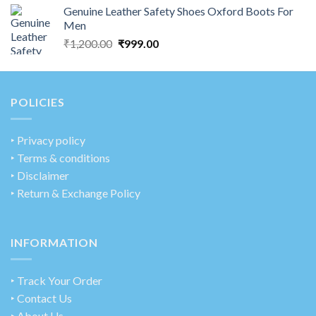
Genuine Leather Safety Shoes Oxford Boots For
Men
₹
1,200.00
₹
999.00
POLICIES
‣
Privacy policy
‣ Terms & conditions
‣ Disclaimer
‣ Return & Exchange Policy
INFORMATION
‣ Track Your Order
‣ Contact Us
‣ About Us