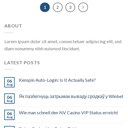
1
2
3
ABOUT
Lorem ipsum dolor sit amet, consectetuer adipiscing elit, sed
diam nonummy nibh euismod tincidunt.
LATEST POSTS
Kenspin Auto-Login: Is It Actually Safe?
06
Aug
Як пазбегнуць затрымак вываду сродкаў у Winbet
06
Aug
Wie man schnell den NV Casino VIP Status erreicht
06
Aug