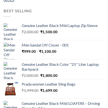
BEST SELLING
Genuine Leather Black Mild Laptop Zip Sleeve
₹
2,000.00
₹
1,500.00
Men Sandal Off Closer - 001
₹
999.00
–
₹
1,100.00
Genuine Leather Black Color ''25'' Liter Laptop
Backpack
₹
2,000.00
₹
1,800.00
Prada women Leather Sling Bags
₹
1,999.00
₹
1,699.00
Genuine Leather Black Mild LOAFERS – Driving