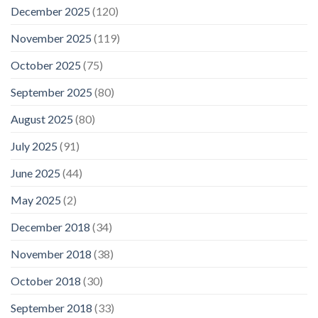
December 2025
(120)
November 2025
(119)
October 2025
(75)
September 2025
(80)
August 2025
(80)
July 2025
(91)
June 2025
(44)
May 2025
(2)
December 2018
(34)
November 2018
(38)
October 2018
(30)
September 2018
(33)