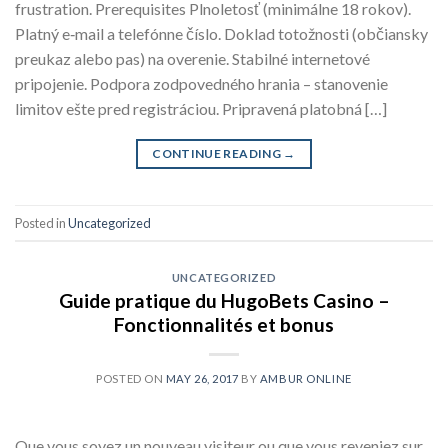
frustration. Prerequisites Plnoletosť (minimálne 18 rokov).
Platný e‑mail a telefónne číslo. Doklad totožnosti (občiansky
preukaz alebo pas) na overenie. Stabilné internetové
pripojenie. Podpora zodpovedného hrania – stanovenie
limitov ešte pred registráciou. Pripravená platobná […]
CONTINUE READING
→
Posted in
Uncategorized
UNCATEGORIZED
Guide pratique du HugoBets Casino –
Fonctionnalités et bonus
POSTED ON
MAY 26, 2017
BY
AMBUR ONLINE
Que vous soyez un nouveau visiteur ou que vous reveniez sur