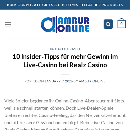
Skip
BULK CORPORATE GIFTS & CUSTOMISED LEATHER PRODUCTS
to
content
0
UNCATEGORIZED
10 Insider‑Tipps für mehr Gewinn im
Live‑Casino bei Realz Casino
POSTED ON
JANUARY 7, 2026
BY
AMBUR ONLINE
Viele Spieler beginnen ihr Online‑Casino‑Abenteuer mit Slots,
weil sie schnell starten können. Doch Live‑Dealer‑Spiele
bieten ein echtes Casino‑Feeling, das den Nervenkitzel erhöht
und oft bessere Gewinnchancen birgt. Beim Live‑Casino von
Realz Casino können Sie mit echten Croupiers interagieren,