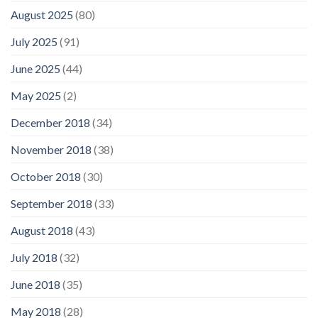
August 2025
(80)
July 2025
(91)
June 2025
(44)
May 2025
(2)
December 2018
(34)
November 2018
(38)
October 2018
(30)
September 2018
(33)
August 2018
(43)
July 2018
(32)
June 2018
(35)
May 2018
(28)