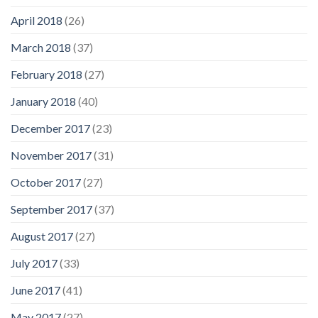
April 2018
(26)
March 2018
(37)
February 2018
(27)
January 2018
(40)
December 2017
(23)
November 2017
(31)
October 2017
(27)
September 2017
(37)
August 2017
(27)
July 2017
(33)
June 2017
(41)
May 2017
(27)