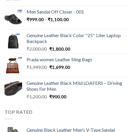
Men Sandal Off Closer - 001
₹
999.00
–
₹
1,100.00
Genuine Leather Black Color ''25'' Liter Laptop
Backpack
₹
2,000.00
₹
1,800.00
Prada women Leather Sling Bags
₹
1,999.00
₹
1,699.00
Genuine Leather Black Mild LOAFERS – Driving
Shoes For Men
₹
1,200.00
₹
900.00
TOP RATED
Genuine Black Leather Men's V-Type Sandal