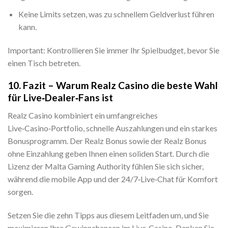
Keine Limits setzen, was zu schnellem Geldverlust führen
kann.
Important: Kontrollieren Sie immer Ihr Spielbudget, bevor Sie
einen Tisch betreten.
10. Fazit – Warum Realz Casino die beste Wahl
für Live‑Dealer‑Fans ist
Realz Casino kombiniert ein umfangreiches
Live‑Casino‑Portfolio, schnelle Auszahlungen und ein starkes
Bonusprogramm. Der Realz Bonus sowie der Realz Bonus
ohne Einzahlung geben Ihnen einen soliden Start. Durch die
Lizenz der Malta Gaming Authority fühlen Sie sich sicher,
während die mobile App und der 24/7‑Live‑Chat für Komfort
sorgen.
Setzen Sie die zehn Tipps aus diesem Leitfaden um, und Sie
maximieren Ihre Gewinnchancen im Live‑Casino. Denken Sie