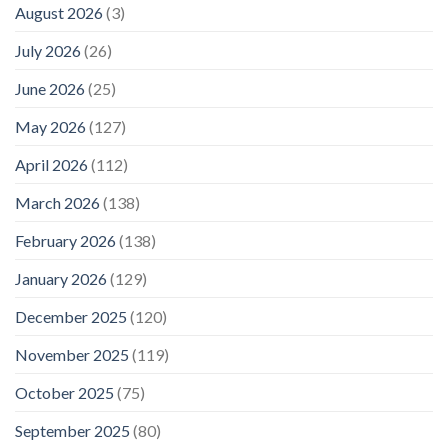
August 2026
(3)
July 2026
(26)
June 2026
(25)
May 2026
(127)
April 2026
(112)
March 2026
(138)
February 2026
(138)
January 2026
(129)
December 2025
(120)
November 2025
(119)
October 2025
(75)
September 2025
(80)