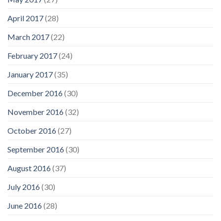
April 2017
(28)
March 2017
(22)
February 2017
(24)
January 2017
(35)
December 2016
(30)
November 2016
(32)
October 2016
(27)
September 2016
(30)
August 2016
(37)
July 2016
(30)
June 2016
(28)