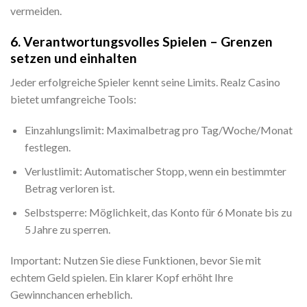
vermeiden.
6. Verantwortungsvolles Spielen – Grenzen
setzen und einhalten
Jeder erfolgreiche Spieler kennt seine Limits. Realz Casino
bietet umfangreiche Tools:
Einzahlungslimit: Maximalbetrag pro Tag/Woche/Monat
festlegen.
Verlustlimit: Automatischer Stopp, wenn ein bestimmter
Betrag verloren ist.
Selbstsperre: Möglichkeit, das Konto für 6 Monate bis zu
5 Jahre zu sperren.
Important: Nutzen Sie diese Funktionen, bevor Sie mit
echtem Geld spielen. Ein klarer Kopf erhöht Ihre
Gewinnchancen erheblich.