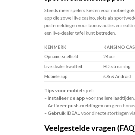
Steeds meer spelers kiezen voor mobiel gok
app die zowel live casino, slots als sportw
push‑meldingen voor bonus‑acties en realtim
een live‑dealer tafel kunt betreden.
KENMERK
KANSINO CA
Opname‑snelheid
24 uur
Live‑dealer kwaliteit
HD‑streaming
Mobiele app
iOS & Android
Tips voor mobiel spel:
–
Installeer de app
voor snellere laadtijden.
–
Activeer push‑meldingen
om geen bonus 
–
Gebruik iDEAL
voor directe stortingen via
Veelgestelde vragen (FAQ