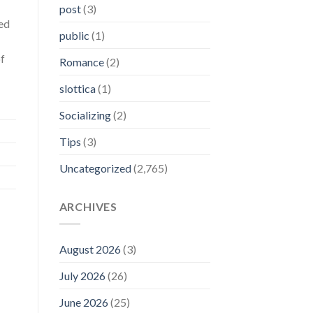
post
(3)
ed
public
(1)
f
Romance
(2)
slottica
(1)
Socializing
(2)
Tips
(3)
Uncategorized
(2,765)
ARCHIVES
August 2026
(3)
July 2026
(26)
June 2026
(25)