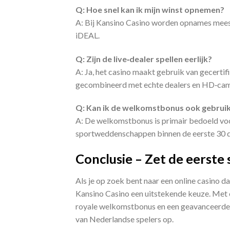
Q: Hoe snel kan ik mijn winst opnemen?
A: Bij Kansino Casino worden opnames meesta
iDEAL.
Q: Zijn de live‑dealer spellen eerlijk?
A: Ja, het casino maakt gebruik van gecert
gecombineerd met echte dealers en HD‑cam
Q: Kan ik de welkomstbonus ook gebrui
A: De welkomstbonus is primair bedoeld voo
sportweddenschappen binnen de eerste 30 
Conclusie – Zet de eerste 
Als je op zoek bent naar een online casino d
Kansino Casino een uitstekende keuze. Met ee
royale welkomstbonus en een geavanceerde l
van Nederlandse spelers op.