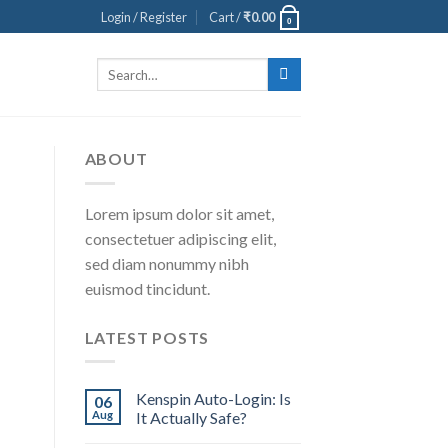
Login / Register
Cart /
₹
0.00
0
Search
for:
ABOUT
Lorem ipsum dolor sit amet,
consectetuer adipiscing elit,
sed diam nonummy nibh
euismod tincidunt.
LATEST POSTS
Kenspin Auto-Login: Is
06
Aug
It Actually Safe?