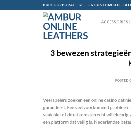
Skip
BULK CORPORATE GIFTS & CUSTOMISED LEA
to
content
ACCESSORIES
3 bewezen strategieën 
POSTED 
Veel spelers zoeken een online casino dat nie
garandeert. Een veelvoorkomend probleem is 
vaak niet of de uitkomsten echt willekeurig 
een platform dat veilig is, Nederlandse bet