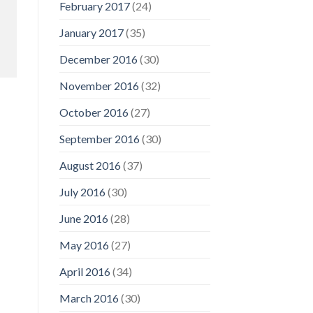
February 2017
(24)
January 2017
(35)
December 2016
(30)
November 2016
(32)
October 2016
(27)
September 2016
(30)
August 2016
(37)
July 2016
(30)
June 2016
(28)
May 2016
(27)
April 2016
(34)
March 2016
(30)