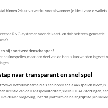
l binnen 24 uur verwerkt, vooral wanneer je kiest voor e‑wallets
ificeerde RNG‑systemen voor de kaart‑ en dobbelsteen‑generatie,
era’s.
ken bij sportweddenschappen?
r casinospellen, maar een deel van de bonus kan worden ingezet 
dagen.
stap naar transparant en snel spel
at zowel betrouwbaarheid als een breed scala aan spellen biedt, is
n licentie van de Kansspelautoriteit, snelle iDEAL‑stortingen, ee
ive‑dealer omgeving, lost dit platform de belangrijkste problem