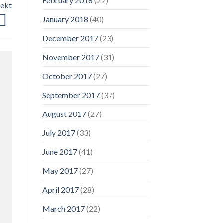
February 2018
(27)
rekt
January 2018
(40)
December 2017
(23)
November 2017
(31)
October 2017
(27)
September 2017
(37)
August 2017
(27)
July 2017
(33)
June 2017
(41)
May 2017
(27)
April 2017
(28)
March 2017
(22)