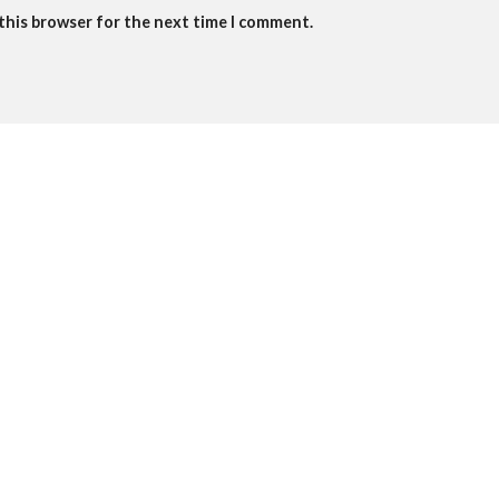
 this browser for the next time I comment.