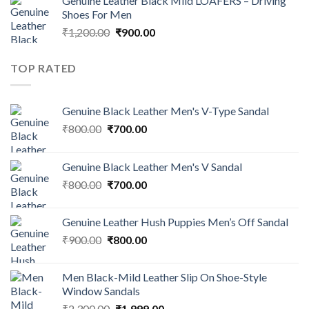
Genuine Leather Black Mild LOAFERS – Driving
Shoes For Men
₹
1,200.00
₹
900.00
TOP RATED
Genuine Black Leather Men's V-Type Sandal
₹
800.00
₹
700.00
Genuine Black Leather Men's V Sandal
₹
800.00
₹
700.00
Genuine Leather Hush Puppies Men’s Off Sandal
₹
900.00
₹
800.00
Men Black-Mild Leather Slip On Shoe-Style
Window Sandals
₹
2,300.00
₹
1,999.00