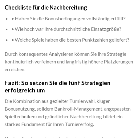
Checkliste für die Nachbereitung
• Haben Sie die Bonusbedingungen vollständig erfüllt?
• Wie hoch war Ihre durchschnittliche Einsatzgröße?
• Welche Spiele haben die besten Punktzahlen geliefert?
Durch konsequentes Analysieren können Sie Ihre Strategie
kontinuierlich verfeinern und langfristig höhere Platzierungen
erreichen.
Fazit: So setzen Sie die fünf Strategien
erfolgreich um
Die Kombination aus gezielter Turnierwahl, kluger
Bonusnutzung, solidem Bankroll‑Management, angepassten
Spieltechniken und gründlicher Nachbereitung bildet ein
starkes Fundament für Ihren Turniererfolg.