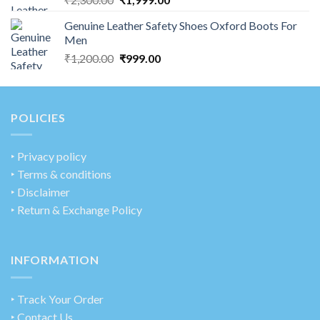
Genuine Leather Safety Shoes Oxford Boots For
Men
₹
1,200.00
₹
999.00
POLICIES
‣
Privacy policy
‣ Terms & conditions
‣ Disclaimer
‣ Return & Exchange Policy
INFORMATION
‣ Track Your Order
‣ Contact Us