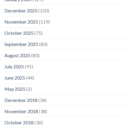
December 2025
(120)
November 2025
(119)
October 2025
(75)
September 2025
(80)
August 2025
(80)
July 2025
(91)
June 2025
(44)
May 2025
(2)
December 2018
(34)
November 2018
(38)
October 2018
(30)