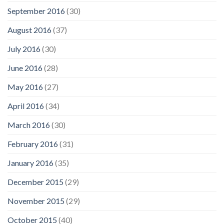
September 2016
(30)
August 2016
(37)
July 2016
(30)
June 2016
(28)
May 2016
(27)
April 2016
(34)
March 2016
(30)
February 2016
(31)
January 2016
(35)
December 2015
(29)
November 2015
(29)
October 2015
(40)