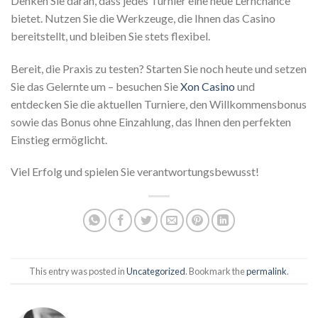
Denken Sie daran, dass jedes Turnier eine neue Lernchance
bietet. Nutzen Sie die Werkzeuge, die Ihnen das Casino
bereitstellt, und bleiben Sie stets flexibel.
Bereit, die Praxis zu testen? Starten Sie noch heute und setzen
Sie das Gelernte um – besuchen Sie
Xon Casino
und
entdecken Sie die aktuellen Turniere, den Willkommensbonus
sowie das Bonus ohne Einzahlung, das Ihnen den perfekten
Einstieg ermöglicht.
Viel Erfolg und spielen Sie verantwortungsbewusst!
This entry was posted in
Uncategorized
. Bookmark the
permalink
.