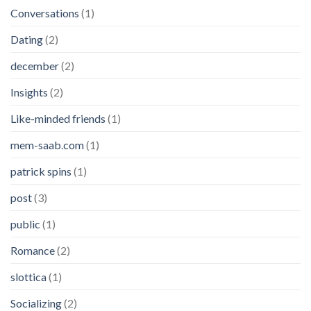
Conversations
(1)
Dating
(2)
december
(2)
Insights
(2)
Like-minded friends
(1)
mem-saab.com
(1)
patrick spins
(1)
post
(3)
public
(1)
Romance
(2)
slottica
(1)
Socializing
(2)