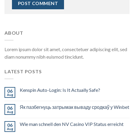
ABOUT
Lorem ipsum dolor sit amet, consectetuer adipiscing elit, sed
diam nonummy nibh euismod tincidunt.
LATEST POSTS
Kenspin Auto-Login: Is It Actually Safe?
06
Aug
Як пазбегнуць затрымак вываду сродкаў у Winbet
06
Aug
Wie man schnell den NV Casino VIP Status erreicht
06
Aug