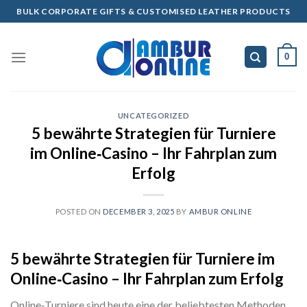
Skip
BULK CORPORATE GIFTS & CUSTOMISED LEATHER PRODUCTS
to
content
0
UNCATEGORIZED
5 bewährte Strategien für Turniere
im Online‑Casino – Ihr Fahrplan zum
Erfolg
POSTED ON
DECEMBER 3, 2025
BY
AMBUR ONLINE
5 bewährte Strategien für Turniere im
Online‑Casino – Ihr Fahrplan zum Erfolg
Online‑Turniere sind heute eine der beliebtesten Methoden,