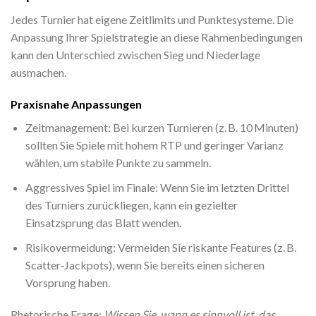
Jedes Turnier hat eigene Zeitlimits und Punktesysteme. Die
Anpassung Ihrer Spielstrategie an diese Rahmenbedingungen
kann den Unterschied zwischen Sieg und Niederlage
ausmachen.
Praxisnahe Anpassungen
Zeitmanagement: Bei kurzen Turnieren (z. B. 10 Minuten)
sollten Sie Spiele mit hohem RTP und geringer Varianz
wählen, um stabile Punkte zu sammeln.
Aggressives Spiel im Finale: Wenn Sie im letzten Drittel
des Turniers zurückliegen, kann ein gezielter
Einsatzsprung das Blatt wenden.
Risikovermeidung: Vermeiden Sie riskante Features (z. B.
Scatter‑Jackpots), wenn Sie bereits einen sicheren
Vorsprung haben.
Rhetorische Frage:
Wissen Sie, wann es sinnvoll ist, das