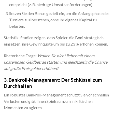
entspricht (z. B. niedrige Umsatzanforderungen).
Setzen Sie den Bonus gezielt ein, um die Anfangsphase des
Turniers zu überstehen, ohne Ihr eigenes Kapital zu
belasten.
Statistik: Studien zeigen, dass Spieler, die Boni strategisch
einsetzen, ihre Gewinnquote um bis zu 23 % erhöhen können.
Rhetorische Frage:
Wollen Sie nicht lieber mit einem
kostenlosen Geldbetrag starten und gleichzeitig die Chance
auf große Preisgelder erhöhen?
3. Bankroll‑Management: Der Schlüssel zum
Durchhalten
Ein robustes Bankroll‑Management schützt Sie vor schnellen
Verlusten und gibt Ihnen Spielraum, um in kritischen
Momenten zu agieren.