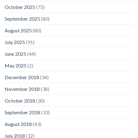
October 2025
(75)
September 2025
(80)
August 2025
(80)
July 2025
(91)
June 2025
(44)
May 2025
(2)
December 2018
(34)
November 2018
(38)
October 2018
(30)
September 2018
(33)
August 2018
(43)
July 2018
(32)