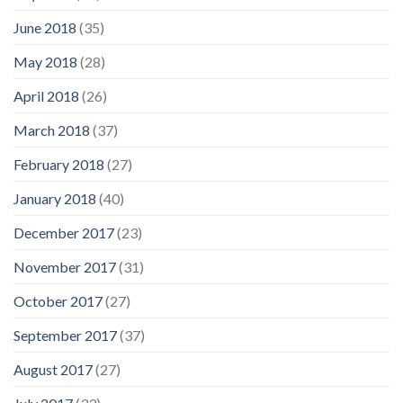
June 2018
(35)
May 2018
(28)
April 2018
(26)
March 2018
(37)
February 2018
(27)
January 2018
(40)
December 2017
(23)
November 2017
(31)
October 2017
(27)
September 2017
(37)
August 2017
(27)