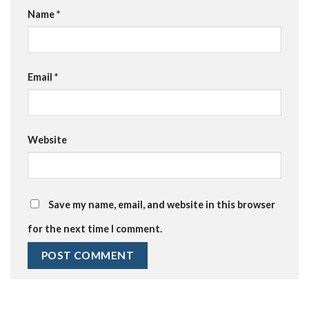
Name
*
Email
*
Website
Save my name, email, and website in this browser
for the next time I comment.