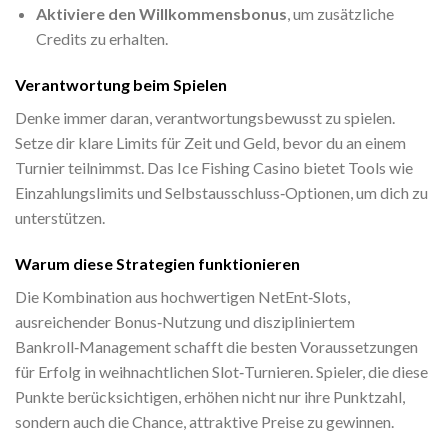
Aktiviere den Willkommensbonus
, um zusätzliche
Credits zu erhalten.
Verantwortung beim Spielen
Denke immer daran, verantwortungsbewusst zu spielen.
Setze dir klare Limits für Zeit und Geld, bevor du an einem
Turnier teilnimmst. Das Ice Fishing Casino bietet Tools wie
Einzahlungslimits und Selbstausschluss‑Optionen, um dich zu
unterstützen.
Warum diese Strategien funktionieren
Die Kombination aus hochwertigen NetEnt‑Slots,
ausreichender Bonus‑Nutzung und diszipliniertem
Bankroll‑Management schafft die besten Voraussetzungen
für Erfolg in weihnachtlichen Slot‑Turnieren. Spieler, die diese
Punkte berücksichtigen, erhöhen nicht nur ihre Punktzahl,
sondern auch die Chance, attraktive Preise zu gewinnen.