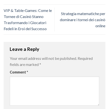
VIP & Table‑Games: Come le
Strategia matematiche per
Tornee di Casinò Stanno
dominare i tornei dei casinò
Trasformando i Giocatori
online
Fedeli in Eroi del Successo
Leave a Reply
Your email address will not be published.
Required
fields are marked
*
Comment
*