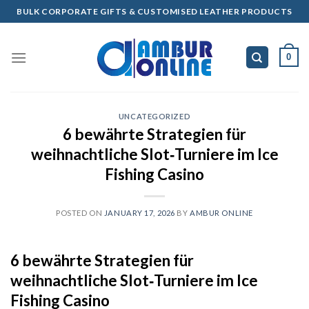
Skip
BULK CORPORATE GIFTS & CUSTOMISED LEATHER PRODUCTS
to
content
0
UNCATEGORIZED
6 bewährte Strategien für
weihnachtliche Slot‑Turniere im Ice
Fishing Casino
POSTED ON
JANUARY 17, 2026
BY
AMBUR ONLINE
6 bewährte Strategien für
weihnachtliche Slot‑Turniere im Ice
Fishing Casino