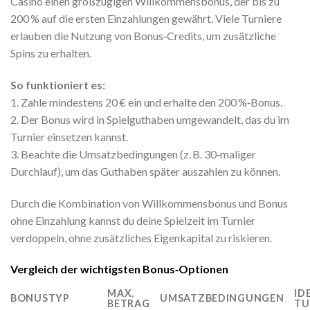
Casino einen großzügigen Willkommensbonus, der bis zu
200 % auf die ersten Einzahlungen gewährt. Viele Turniere
erlauben die Nutzung von Bonus‑Credits, um zusätzliche
Spins zu erhalten.
So funktioniert es:
1. Zahle mindestens 20 € ein und erhalte den 200 %‑Bonus.
2. Der Bonus wird in Spielguthaben umgewandelt, das du im
Turnier einsetzen kannst.
3. Beachte die Umsatzbedingungen (z. B. 30‑maliger
Durchlauf), um das Guthaben später auszahlen zu können.
Durch die Kombination von Willkommensbonus und Bonus
ohne Einzahlung kannst du deine Spielzeit im Turnier
verdoppeln, ohne zusätzliches Eigenkapital zu riskieren.
Vergleich der wichtigsten Bonus‑Optionen
MAX.
ID
BONUSTYP
UMSATZBEDINGUNGEN
BETRAG
TU