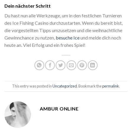
Dein nächster Schritt
Du hast nun alle Werkzeuge, um in den festlichen Turnieren
des Ice Fishing Casino durchzustarten. Wenn du bereit bist,
die vorgestellten Tipps umzusetzen und die weihnachtliche
Gewinnchance zu nutzen,
besuche Ice
und melde dich noch
heute an. Viel Erfolg und ein frohes Spiel!
This entry was posted in
Uncategorized
. Bookmark the
permalink
.
AMBUR ONLINE