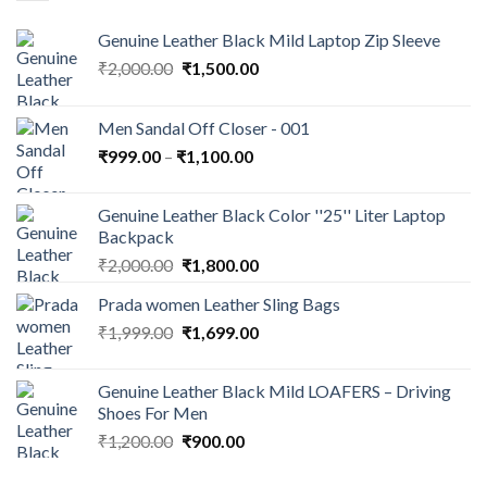
Genuine Leather Black Mild Laptop Zip Sleeve
₹
2,000.00
₹
1,500.00
Men Sandal Off Closer - 001
₹
999.00
–
₹
1,100.00
Genuine Leather Black Color ''25'' Liter Laptop
Backpack
₹
2,000.00
₹
1,800.00
Prada women Leather Sling Bags
₹
1,999.00
₹
1,699.00
Genuine Leather Black Mild LOAFERS – Driving
Shoes For Men
₹
1,200.00
₹
900.00