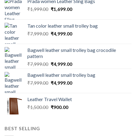
Prada women Leather Sling Bags
₹
1,999.00
₹
1,699.00
Tan color leather small trolley bag
₹
7,999.00
₹
4,999.00
Bagwell leather small trolley bag crocodile
pattern
₹
7,999.00
₹
4,999.00
Bagwell leather small trolley bag
₹
7,999.00
₹
4,999.00
Leather Travel Wallet
₹
1,500.00
₹
900.00
BEST SELLING