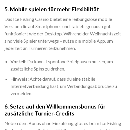
5. Mobile spielen für mehr Flexibilität
Das Ice Fishing Casino bietet eine reibungslose mobile
Version, die auf Smartphones und Tablets genauso gut
funktioniert wie der Desktop. Während der Weihnachtszeit
sind viele Spieler unterwegs – nutze die mobile App, um
jederzeit an Turnieren teilzunehmen.
Vorteil:
Du kannst spontane Spielpausen nutzen, um
zusätzliche Spins zu drehen.
Hinweis:
Achte darauf, dass du eine stabile
Internetverbindung hast, um Verbindungsabbrüche zu
vermeiden.
6. Setze auf den Willkommensbonus für
zusätzliche Turnier‑Credits
Neben dem Bonus ohne Einzahlung gibt es beim Ice Fishing