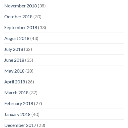
November 2018
(38)
October 2018
(30)
September 2018
(33)
August 2018
(43)
July 2018
(32)
June 2018
(35)
May 2018
(28)
April 2018
(26)
March 2018
(37)
February 2018
(27)
January 2018
(40)
December 2017
(23)