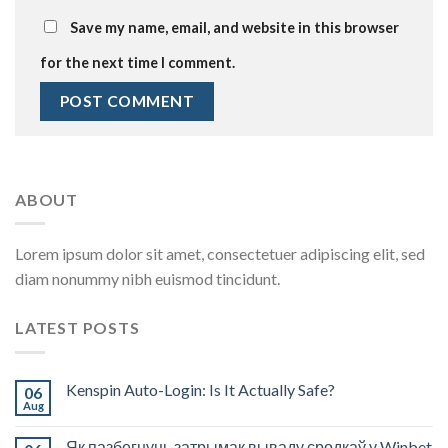
Save my name, email, and website in this browser
for the next time I comment.
ABOUT
Lorem ipsum dolor sit amet, consectetuer adipiscing elit, sed
diam nonummy nibh euismod tincidunt.
LATEST POSTS
Kenspin Auto-Login: Is It Actually Safe?
06
Aug
Як пазбегнуць затрымак вываду сродкаў у Winbet