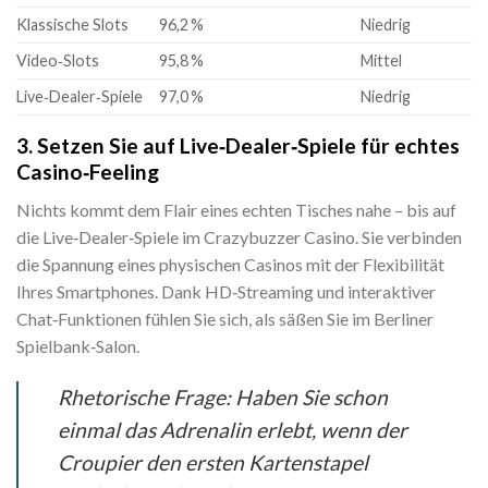
Klassische Slots
96,2 %
Niedrig
Video‑Slots
95,8 %
Mittel
Live‑Dealer‑Spiele
97,0 %
Niedrig
3. Setzen Sie auf Live‑Dealer‑Spiele für echtes
Casino‑Feeling
Nichts kommt dem Flair eines echten Tisches nahe – bis auf
die Live‑Dealer‑Spiele im Crazybuzzer Casino. Sie verbinden
die Spannung eines physischen Casinos mit der Flexibilität
Ihres Smartphones. Dank HD‑Streaming und interaktiver
Chat‑Funktionen fühlen Sie sich, als säßen Sie im Berliner
Spielbank‑Salon.
Rhetorische Frage: Haben Sie schon
einmal das Adrenalin erlebt, wenn der
Croupier den ersten Kartenstapel