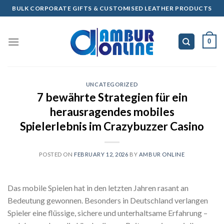
Skip
BULK CORPORATE GIFTS & CUSTOMISED LEATHER PRODUCTS
to
content
0
UNCATEGORIZED
7 bewährte Strategien für ein
herausragendes mobiles
Spielerlebnis im Crazybuzzer Casino
POSTED ON
FEBRUARY 12, 2026
BY
AMBUR ONLINE
Das mobile Spielen hat in den letzten Jahren rasant an
Bedeutung gewonnen. Besonders in Deutschland verlangen
Spieler eine flüssige, sichere und unterhaltsame Erfahrung –