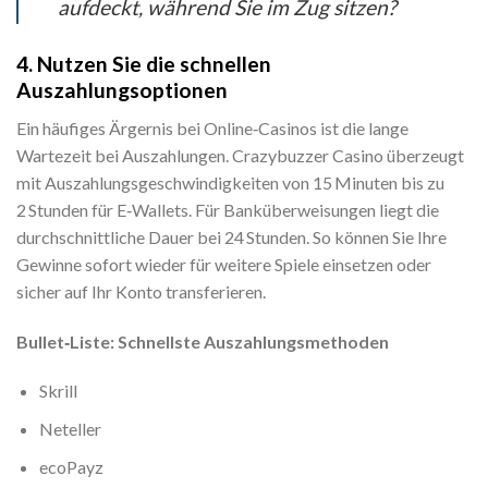
aufdeckt, während Sie im Zug sitzen?
4. Nutzen Sie die schnellen
Auszahlungsoptionen
Ein häufiges Ärgernis bei Online‑Casinos ist die lange
Wartezeit bei Auszahlungen. Crazybuzzer Casino überzeugt
mit Auszahlungsgeschwindigkeiten von 15 Minuten bis zu
2 Stunden für E‑Wallets. Für Banküberweisungen liegt die
durchschnittliche Dauer bei 24 Stunden. So können Sie Ihre
Gewinne sofort wieder für weitere Spiele einsetzen oder
sicher auf Ihr Konto transferieren.
Bullet‑Liste: Schnellste Auszahlungsmethoden
Skrill
Neteller
ecoPayz