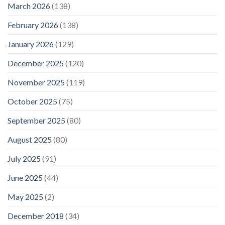
March 2026
(138)
February 2026
(138)
January 2026
(129)
December 2025
(120)
November 2025
(119)
October 2025
(75)
September 2025
(80)
August 2025
(80)
July 2025
(91)
June 2025
(44)
May 2025
(2)
December 2018
(34)