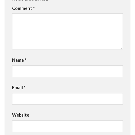
Comment
*
Name
*
Email
*
Website