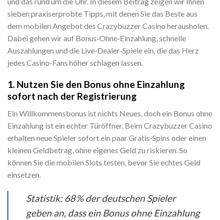
und das rund um die Uhr. In diesem Beitrag zeigen wir Ihnen
sieben praxiserprobte Tipps, mit denen Sie das Beste aus
dem mobilen Angebot des Crazybuzzer Casino herausholen.
Dabei gehen wir auf Bonus‑Ohne‑Einzahlung, schnelle
Auszahlungen und die Live‑Dealer‑Spiele ein, die das Herz
jedes Casino‑Fans höher schlagen lassen.
1. Nutzen Sie den Bonus ohne Einzahlung
sofort nach der Registrierung
Ein Willkommensbonus ist nichts Neues, doch ein Bonus ohne
Einzahlung ist ein echter Türöffner. Beim Crazybuzzer Casino
erhalten neue Spieler sofort ein paar Gratis‑Spins oder einen
kleinen Geldbetrag, ohne eigenes Geld zu riskieren. So
können Sie die mobilen Slots testen, bevor Sie echtes Geld
einsetzen.
Statistik: 68 % der deutschen Spieler
geben an, dass ein Bonus ohne Einzahlung