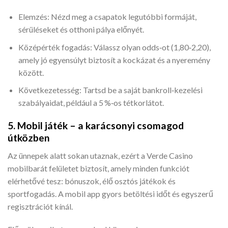
Elemzés: Nézd meg a csapatok legutóbbi formáját,
sérüléseket és otthoni pálya előnyét.
Középérték fogadás: Válassz olyan odds‑ot (1,80‑2,20),
amely jó egyensúlyt biztosít a kockázat és a nyeremény
között.
Következetesség: Tartsd be a saját bankroll‑kezelési
szabályaidat, például a 5 %‑os tétkorlátot.
5. Mobil játék – a karácsonyi csomagod
útközben
Az ünnepek alatt sokan utaznak, ezért a Verde Casino
mobilbarát felületet biztosít, amely minden funkciót
elérhetővé tesz: bónuszok, élő osztós játékok és
sportfogadás. A mobil app gyors betöltési időt és egyszerű
regisztrációt kínál.