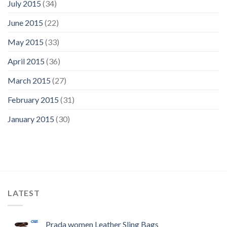
July 2015
(34)
June 2015
(22)
May 2015
(33)
April 2015
(36)
March 2015
(27)
February 2015
(31)
January 2015
(30)
LATEST
Prada women Leather Sling Bags