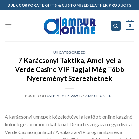
Skip
BULK CORPORATE GIFTS & CUSTOMISED LEATHER PRODUCTS
to
content
0
UNCATEGORIZED
7 Karácsonyi Taktika, Amellyel a
Verde Casino VIP Tagjai Még Több
Nyereményt Szerezhetnek
POSTED ON
JANUARY 17, 2026
BY
AMBUR ONLINE
A karácsonyi ünnepek közeledtével a legtöbb online kaszinó
különleges promóciókat kínál. De mi teszi igazán egyedivé a
Verde Casino ajánlatát? A válasz a VIP programban és a