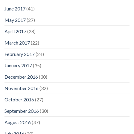
June 2017
(41)
May 2017
(27)
April 2017
(28)
March 2017
(22)
February 2017
(24)
January 2017
(35)
December 2016
(30)
November 2016
(32)
October 2016
(27)
September 2016
(30)
August 2016
(37)
July 2016
(30)