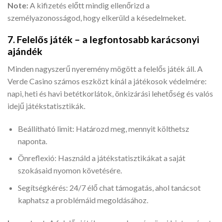
Note:
A kifizetés előtt mindig ellenőrizd a
személyazonosságod, hogy elkerüld a késedelmeket.
7. Felelős játék – a legfontosabb karácsonyi
ajándék
Minden nagyszerű nyeremény mögött a felelős játék áll. A
Verde Casino számos eszközt kínál a játékosok védelmére:
napi, heti és havi betétkorlátok, önkizárási lehetőség és valós
idejű játékstatisztikák.
Beállítható limit: Határozd meg, mennyit költhetsz
naponta.
Önreflexió: Használd a játékstatisztikákat a saját
szokásaid nyomon követésére.
Segítségkérés: 24/7 élő chat támogatás, ahol tanácsot
kaphatsz a problémáid megoldásához.