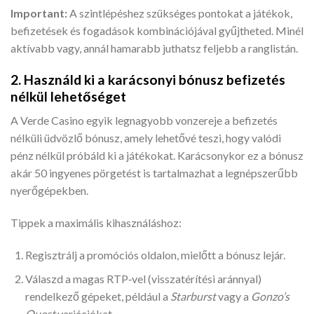
Important:
A szintlépéshez szükséges pontokat a játékok,
befizetések és fogadások kombinációjával gyűjtheted. Minél
aktívabb vagy, annál hamarabb juthatsz feljebb a ranglistán.
2. Használd ki a karácsonyi bónusz befizetés
nélkül lehetőséget
A Verde Casino egyik legnagyobb vonzereje a befizetés
nélküli üdvözlő bónusz, amely lehetővé teszi, hogy valódi
pénz nélkül próbáld ki a játékokat. Karácsonykor ez a bónusz
akár 50 ingyenes pörgetést is tartalmazhat a legnépszerűbb
nyerőgépekben.
Tippek a maximális kihasználáshoz:
Regisztrálj a promóciós oldalon, mielőtt a bónusz lejár.
Válaszd a magas RTP‑vel (visszatérítési aránnyal)
rendelkező gépeket, például a
Starburst
vagy a
Gonzo’s
Quest
variációkat.