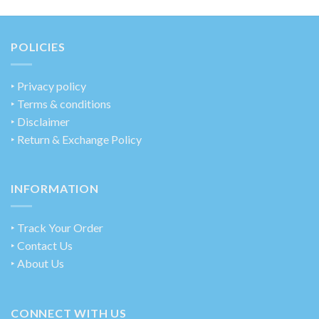
POLICIES
‣
Privacy policy
‣ Terms & conditions
‣ Disclaimer
‣ Return & Exchange Policy
INFORMATION
‣ Track Your Order
‣ Contact Us
‣ About Us
CONNECT WITH US