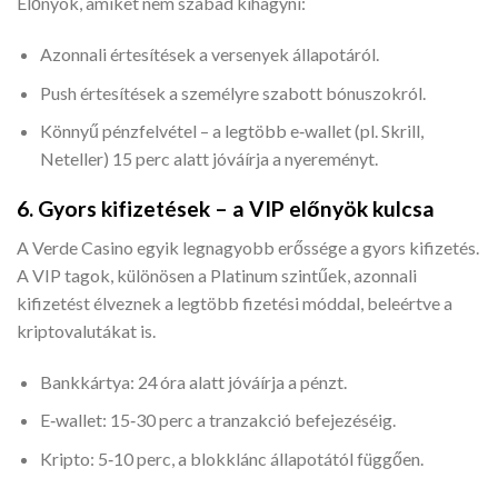
Előnyök, amiket nem szabad kihagyni:
Azonnali értesítések a versenyek állapotáról.
Push értesítések a személyre szabott bónuszokról.
Könnyű pénzfelvétel – a legtöbb e‑wallet (pl. Skrill,
Neteller) 15 perc alatt jóváírja a nyereményt.
6. Gyors kifizetések – a VIP előnyök kulcsa
A Verde Casino egyik legnagyobb erőssége a gyors kifizetés.
A VIP tagok, különösen a Platinum szintűek, azonnali
kifizetést élveznek a legtöbb fizetési móddal, beleértve a
kriptovalutákat is.
Bankkártya: 24 óra alatt jóváírja a pénzt.
E‑wallet: 15‑30 perc a tranzakció befejezéséig.
Kripto: 5‑10 perc, a blokklánc állapotától függően.