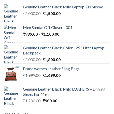
Genuine Leather Black Mild Laptop Zip Sleeve
₹
2,000.00
₹
1,500.00
Men Sandal Off Closer - 001
₹
999.00
–
₹
1,100.00
Genuine Leather Black Color ''25'' Liter Laptop
Backpack
₹
2,000.00
₹
1,800.00
Prada women Leather Sling Bags
₹
1,999.00
₹
1,699.00
Genuine Leather Black Mild LOAFERS – Driving
Shoes For Men
₹
1,200.00
₹
900.00
TOP RATED