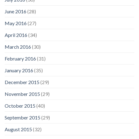
June 2016
(28)
May 2016
(27)
April 2016
(34)
March 2016
(30)
February 2016
(31)
January 2016
(35)
December 2015
(29)
November 2015
(29)
October 2015
(40)
September 2015
(29)
August 2015
(32)