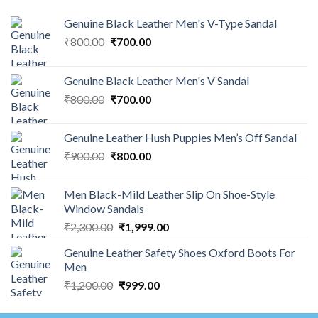
Genuine Black Leather Men's V-Type Sandal
₹
800.00
₹
700.00
Genuine Black Leather Men's V Sandal
₹
800.00
₹
700.00
Genuine Leather Hush Puppies Men’s Off Sandal
₹
900.00
₹
800.00
Men Black-Mild Leather Slip On Shoe-Style
Window Sandals
₹
2,300.00
₹
1,999.00
Genuine Leather Safety Shoes Oxford Boots For
Men
₹
1,200.00
₹
999.00