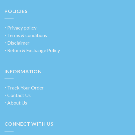
POLICIES
‣
Privacy policy
‣ Terms & conditions
‣ Disclaimer
‣ Return & Exchange Policy
INFORMATION
‣ Track Your Order
‣ Contact Us
‣ About Us
CONNECT WITH US