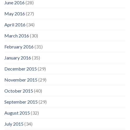
June 2016
(28)
May 2016
(27)
April 2016
(34)
March 2016
(30)
February 2016
(31)
January 2016
(35)
December 2015
(29)
November 2015
(29)
October 2015
(40)
September 2015
(29)
August 2015
(32)
July 2015
(34)