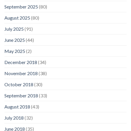
September 2025
(80)
August 2025
(80)
July 2025
(91)
June 2025
(44)
May 2025
(2)
December 2018
(34)
November 2018
(38)
October 2018
(30)
September 2018
(33)
August 2018
(43)
July 2018
(32)
June 2018
(35)