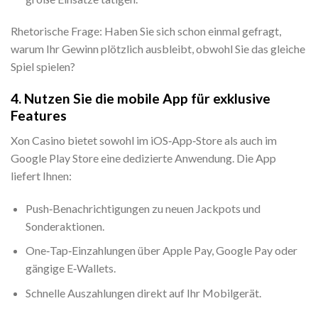
Rhetorische Frage: Haben Sie sich schon einmal gefragt,
warum Ihr Gewinn plötzlich ausbleibt, obwohl Sie das gleiche
Spiel spielen?
4. Nutzen Sie die mobile App für exklusive
Features
Xon Casino bietet sowohl im iOS‑App‑Store als auch im
Google Play Store eine dedizierte Anwendung. Die App
liefert Ihnen:
Push‑Benachrichtigungen zu neuen Jackpots und
Sonderaktionen.
One‑Tap‑Einzahlungen über Apple Pay, Google Pay oder
gängige E‑Wallets.
Schnelle Auszahlungen direkt auf Ihr Mobilgerät.