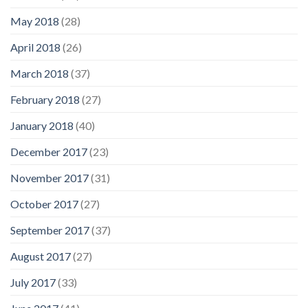
May 2018
(28)
April 2018
(26)
March 2018
(37)
February 2018
(27)
January 2018
(40)
December 2017
(23)
November 2017
(31)
October 2017
(27)
September 2017
(37)
August 2017
(27)
July 2017
(33)