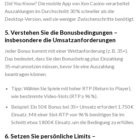
Did You Know? Die mobile App von Xon Casino verarbeitet
Auszahlungen im Durchschnitt 30 % schneller als die
Desktop‑Version, weil sie weniger Zwischenschritte benötigt.
5. Verstehen Sie die Bonusbedingungen –
insbesondere die Umsatzanforderungen
Jeder Bonus kommt mit einer Wettanforderung (z. B. 35×).
Das bedeutet, dass Sie den Bonusbetrag plus Einzahlung
35‑mal umsetzen müssen, bevor Sie eine Auszahlung
beantragen können.
Tipp: Wählen Sie Spiele mit hoher RTP (Return to Player),
wie bestimmte Video‑Slots (RTP ≥ 96 %).
Beispiel: Ein 50 € Bonus bei 35× Umsatz erfordert 1.750 €
Einsatz. Mit einer Slot‑RTP von 96 % benötigen Sie im
Schnitt etwa 1 800 € Einsatz, um die Bedingung zu erfüllen.
6. Setzen Sie persönliche Limits –