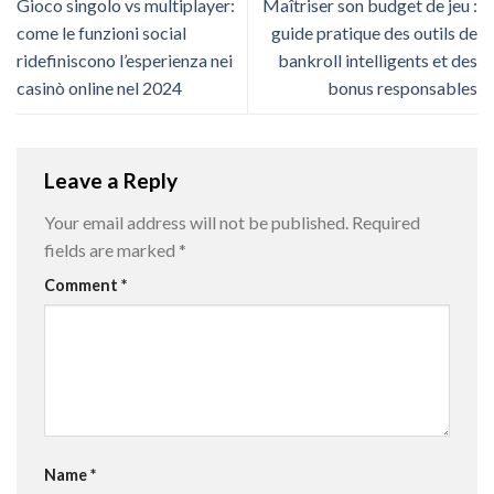
Gioco singolo vs multiplayer:
Maîtriser son budget de jeu :
come le funzioni social
guide pratique des outils de
ridefiniscono l’esperienza nei
bankroll intelligents et des
casinò online nel 2024
bonus responsables
Leave a Reply
Your email address will not be published.
Required
fields are marked
*
Comment
*
Name
*