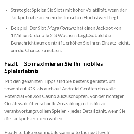
Strategie: Spielen Sie Slots mit hoher Volatilität, wenn der
Jackpot nahe an einem historischen Höchstwert liegt.
Beispiel: Der Slot
Mega Fortune
hat einen Jackpot von
1 Million €, der alle 2‑3 Wochen steigt. Sobald die
Benachrichtigung eintrifft, erhöhen Sie Ihren Einsatz leicht,
um die Chance zu nutzen.
Fazit – So maximieren Sie Ihr mobiles
Spielerlebnis
Mit den genannten Tipps sind Sie bestens gerüstet, um
sowohl auf iOS‑ als auch auf Android‑Geräten das volle
Potenzial von Xon Casino auszuschöpfen. Von der richtigen
Gerätewahl über schnelle Auszahlungen bis hin zu
verantwortungsvollem Spielen – jedes Detail zählt, wenn Sie
die Jackpots erobern wollen.
Ready to take your mobile gaming to the next level?