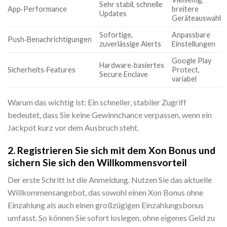
Sehr stabil, schnelle
App‑Performance
breitere
Updates
Geräteauswahl
Sofortige,
Anpassbare
Push‑Benachrichtigungen
zuverlässige Alerts
Einstellungen
Google Play
Hardware‑basiertes
Sicherheits‑Features
Protect,
Secure Enclave
variabel
Warum das wichtig ist: Ein schneller, stabiler Zugriff
bedeutet, dass Sie keine Gewinnchance verpassen, wenn ein
Jackpot kurz vor dem Ausbruch steht.
2. Registrieren Sie sich mit dem Xon Bonus und
sichern Sie sich den Willkommensvorteil
Der erste Schritt ist die Anmeldung. Nutzen Sie das aktuelle
Willkommensangebot, das sowohl einen Xon Bonus ohne
Einzahlung als auch einen großzügigen Einzahlungsbonus
umfasst. So können Sie sofort loslegen, ohne eigenes Geld zu