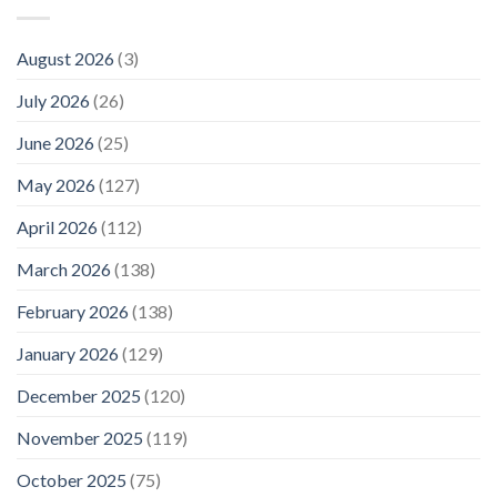
August 2026
(3)
July 2026
(26)
June 2026
(25)
May 2026
(127)
April 2026
(112)
March 2026
(138)
February 2026
(138)
January 2026
(129)
December 2025
(120)
November 2025
(119)
October 2025
(75)