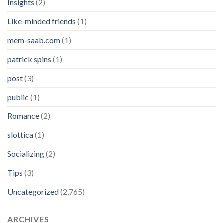
Insights
(2)
Like-minded friends
(1)
mem-saab.com
(1)
patrick spins
(1)
post
(3)
public
(1)
Romance
(2)
slottica
(1)
Socializing
(2)
Tips
(3)
Uncategorized
(2,765)
ARCHIVES