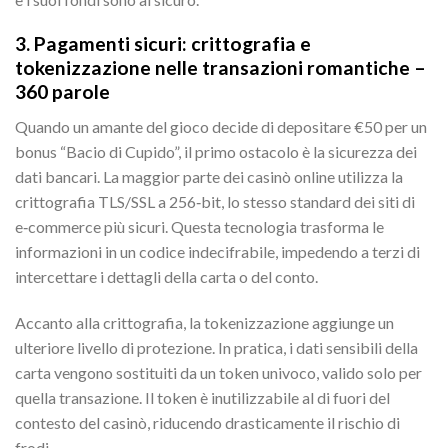
3. Pagamenti sicuri: crittografia e
tokenizzazione nelle transazioni romantiche –
360 parole
Quando un amante del gioco decide di depositare €50 per un
bonus “Bacio di Cupido”, il primo ostacolo è la sicurezza dei
dati bancari. La maggior parte dei casinò online utilizza la
crittografia TLS/SSL a 256‑bit, lo stesso standard dei siti di
e‑commerce più sicuri. Questa tecnologia trasforma le
informazioni in un codice indecifrabile, impedendo a terzi di
intercettare i dettagli della carta o del conto.
Accanto alla crittografia, la tokenizzazione aggiunge un
ulteriore livello di protezione. In pratica, i dati sensibili della
carta vengono sostituiti da un token univoco, valido solo per
quella transazione. Il token è inutilizzabile al di fuori del
contesto del casinò, riducendo drasticamente il rischio di
frodi.