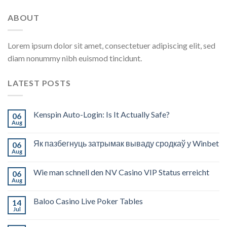
ABOUT
Lorem ipsum dolor sit amet, consectetuer adipiscing elit, sed
diam nonummy nibh euismod tincidunt.
LATEST POSTS
Kenspin Auto-Login: Is It Actually Safe?
06
Aug
Як пазбегнуць затрымак вываду сродкаў у Winbet
06
Aug
Wie man schnell den NV Casino VIP Status erreicht
06
Aug
Baloo Casino Live Poker Tables
14
Jul