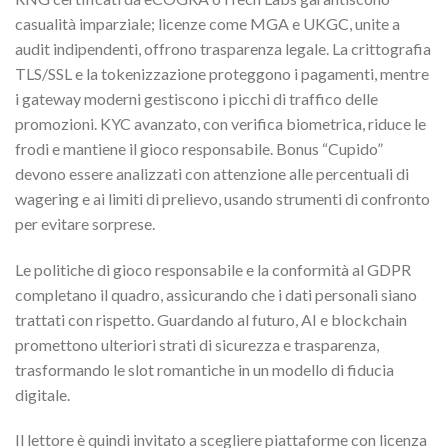
casualità imparziale; licenze come MGA e UKGC, unite a
audit indipendenti, offrono trasparenza legale. La crittografia
TLS/SSL e la tokenizzazione proteggono i pagamenti, mentre
i gateway moderni gestiscono i picchi di traffico delle
promozioni. KYC avanzato, con verifica biometrica, riduce le
frodi e mantiene il gioco responsabile. Bonus “Cupido”
devono essere analizzati con attenzione alle percentuali di
wagering e ai limiti di prelievo, usando strumenti di confronto
per evitare sorprese.
Le politiche di gioco responsabile e la conformità al GDPR
completano il quadro, assicurando che i dati personali siano
trattati con rispetto. Guardando al futuro, AI e blockchain
promettono ulteriori strati di sicurezza e trasparenza,
trasformando le slot romantiche in un modello di fiducia
digitale.
Il lettore è quindi invitato a scegliere piattaforme con licenza