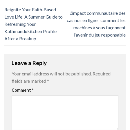
Reignite Your Faith‑Based
L’impact communautaire des
Love Life: A Summer Guide to
casinos en ligne : comment les
Refreshing Your
machines à sous façonnent
Kathmandukitchen Profile
l’avenir du jeu responsable
After a Breakup
Leave a Reply
Your email address will not be published.
Required
fields are marked
*
Comment
*