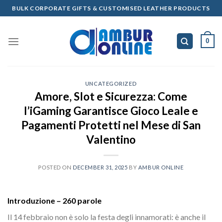
Skip
BULK CORPORATE GIFTS & CUSTOMISED LEATHER PRODUCTS
to
content
0
UNCATEGORIZED
Amore, Slot e Sicurezza: Come
l’iGaming Garantisce Gioco Leale e
Pagamenti Protetti nel Mese di San
Valentino
POSTED ON
DECEMBER 31, 2025
BY
AMBUR ONLINE
Introduzione – 260 parole
Il 14 febbraio non è solo la festa degli innamorati: è anche il