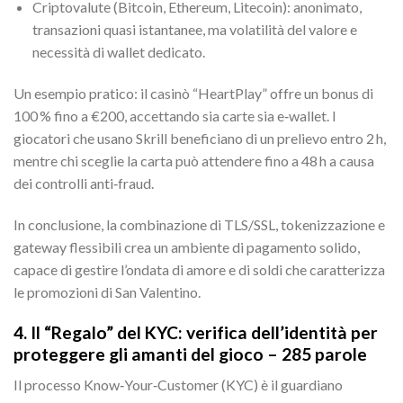
Criptovalute (Bitcoin, Ethereum, Litecoin): anonimato,
transazioni quasi istantanee, ma volatilità del valore e
necessità di wallet dedicato.
Un esempio pratico: il casinò “HeartPlay” offre un bonus di
100 % fino a €200, accettando sia carte sia e‑wallet. I
giocatori che usano Skrill beneficiano di un prelievo entro 2 h,
mentre chi sceglie la carta può attendere fino a 48 h a causa
dei controlli anti‑fraud.
In conclusione, la combinazione di TLS/SSL, tokenizzazione e
gateway flessibili crea un ambiente di pagamento solido,
capace di gestire l’ondata di amore e di soldi che caratterizza
le promozioni di San Valentino.
4. Il “Regalo” del KYC: verifica dell’identità per
proteggere gli amanti del gioco – 285 parole
Il processo Know‑Your‑Customer (KYC) è il guardiano