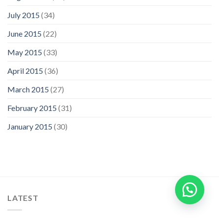
July 2015
(34)
June 2015
(22)
May 2015
(33)
April 2015
(36)
March 2015
(27)
February 2015
(31)
January 2015
(30)
LATEST