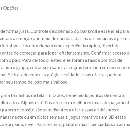
s Opções.
e forma justa. Controle disciplinado do bankroll é essencial para
entam a emoção por meio de corridas diárias ou semanais e prêmi
 intuitivos e proporcionam uma experiência rápida, divertida.
 antes de começar, para jogar eficientemente. Confirmar acesso p
m o país. Para certos clientes, eles foram a faísca por trás de
Para outro grupo, entrar sem saber as regras terminou em recompen
qual. Se tratado com estratégia e cuidado,essas ofertas podem
nar seu tempo de jogo mais valioso.
para tamanhos de tela limitados, fornecendo pontos de contato
mplificados. Alguns estúdios oferecem melhores taxas de pagament
ga sem depósito são semelhantes a ofertas para iniciantes e
manalmente ou em ciclos semanais. jogos imersivos em 3D estão
 de próximo nível. Para resumir, plataformas licenciadas são as ma