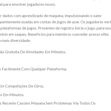
l para envolver jogadores novos.
 dados com aprendizado de máquina, impulsionando o valor
equentemente usadas em contas de jogos de azar. Os jogadores ver
lataformas de jogos. Presentes de registro inicie o jogo, para no
mbio em saques. Benefícios para membros conceder acesso elite.
mais diversidade.
o Gratuita De Atividades Em Minutos.
 Facilmente Com Qualquer Plataforma.
m Competições De Giros.
os Em Minutos.
s Recente Cassino Mayana Sem Problemas Via Todos Os