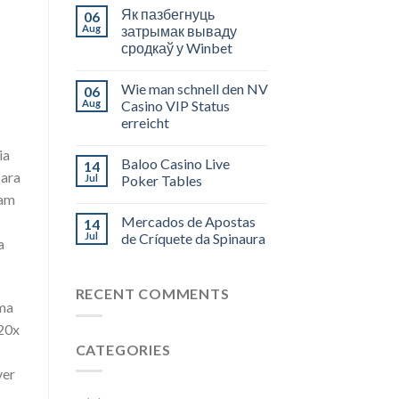
Як пазбегнуць
06
Aug
затрымак вываду
сродкаў у Winbet
Wie man schnell den NV
06
Aug
Casino VIP Status
erreicht
ia
Baloo Casino Live
14
para
Jul
Poker Tables
ram
Mercados de Apostas
14
Jul
de Críquete da Spinaura
a
RECENT COMMENTS
rma
–20x
CATEGORIES
ver