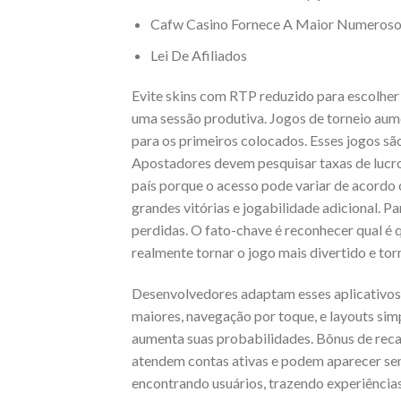
Cafw Casino Fornece A Maior Numeroso
Lei De Afiliados
Evite skins com RTP reduzido para escolher d
uma sessão produtiva. Jogos de torneio aum
para os primeiros colocados. Esses jogos são
Apostadores devem pesquisar taxas de lucro
país porque o acesso pode variar de acordo co
grandes vitórias e jogabilidade adicional. 
perdidas. O fato-chave é reconhecer qual é 
realmente tornar o jogo mais divertido e tor
Desenvolvedores adaptam esses aplicativos 
maiores, navegação por toque, e layouts si
aumenta suas probabilidades. Bônus de recar
atendem contas ativas e podem aparecer se
encontrando usuários, trazendo experiências