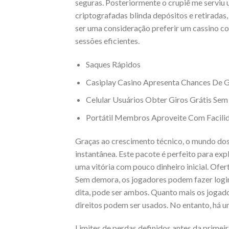
seguras. Posteriormente o crupiê me servi
criptografadas blinda depósitos e retiradas
ser uma consideração preferir um cassino co
sessões eficientes.
Saques Rápidos
Casiplay Casino Apresenta Chances De G
Celular Usuários Obter Giros Grátis S
Portátil Membros Aproveite Com Facili
Graças ao crescimento técnico, o mundo do
instantânea. Este pacote é perfeito para e
uma vitória com pouco dinheiro inicial. Ofe
Sem demora, os jogadores podem fazer log
dita, pode ser ambos. Quanto mais os jogad
direitos podem ser usados. No entanto, há u
Limites de perdas definidos antes da primei