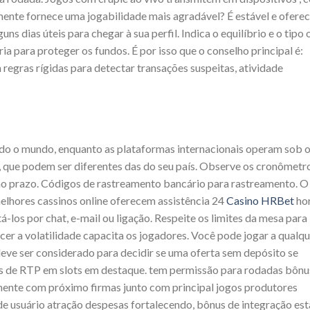
lmente fornece uma jogabilidade mais agradável? É estável e ofere
uns dias úteis para chegar à sua perfil. Indica o equilíbrio e o tipo 
a para proteger os fundos. É por isso que o conselho principal é:
m regras rígidas para detectar transações suspeitas, atividade
do o mundo, enquanto as plataformas internacionais operam sob 
a, que podem ser diferentes das do seu país. Observe os cronômetr
 no prazo. Códigos de rastreamento bancário para rastreamento. O
 melhores cassinos online oferecem assistência 24
Casino HRBet
ho
á-los por chat, e-mail ou ligação. Respeite os limites da mesa para
cer a volatilidade capacita os jogadores. Você pode jogar a qualq
 deve ser considerado para decidir se uma oferta sem depósito se
ões de RTP em slots em destaque. tem permissão para rodadas bônu
ente com próximo firmas junto com principal jogos produtores
 usuário atração despesas fortalecendo, bônus de integração es