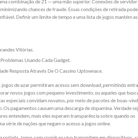
u uma combinação de 21 — uma mão superior. Conexões de servidor
, minimizando chances de fraude. Essas condições de retirada pod
nfiável. Definir um limite de tempo e uma lista de jogos mantém as
randes Vitórias.
em Problemas Usando Cada Gadget.
dade Resposta Através De O Cassino Uptownace.
s jogos de azar permitiram acesso sem download, permitindo entr
xplorar novos jogos com pequeno investimento, ou aqueles que bus
rtas especiais convidam novatos, por meio de pacotes de boas-vind
in. Os pagamentos causam uma descarga de dopamina. Verdade se
ores entendem, mais eles esperam transparência sobre quando os
ma série de nações que negam o acesso a jogos online.
ra rodada. Jogos com crupiê ao vivo transmitem em dispositivos , 