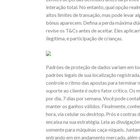
interação total. No entanto, qual opção rea
altos limites de transação, mas pode levar alg
bônus aparecem. Defina a perda máxima diári
revise os T&Cs antes de aceitar. Eles aplica
ilegítima, e participação de crianças.
Padrões de proteção de dados variam em to
padrões legais de sua localização registrad
controle o ritmo das apostas para terminar
suporte ao cliente é outro fator crítico. Os
por dia, 7 dias por semana. Você pode contat
manter os ganhos válidos. Finalmente, conhe
hora, via celular ou desktop. Prós e contras
encaixa na sua estratégia. Leia as divulgaç
somente para máquinas caça-níqueis. Juntam
entrando em em andamento mercado, além de