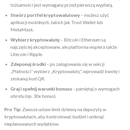
tożsamości jest wymagany przed pierwszą wypłatą.
Stwórz portfel kryptowalutowy
– możesz użyć
aplikacji mobilnych, takich jak Trust Wallet lub
MetaMask.
Wybierz kryptowalutę
– Bitcoin i Ethereum są
najczęściej akceptowane, ale platforma wspiera także
Litecoin i Ripple.
Zdeponuj środki
– po zalogowaniu się w sekcji
„Płatności” wybierz „Kryptowaluty”, wprowadź kwotę i
zeskanuj kod QR.
Graj i spełnij warunki bonusu
– pamiętaj o wymogach
obrotu (np. 30x bonus).
Pro Tip:
Zawsze ustaw limit dzienny na depozyty w
kryptowalutach, aby kontrolować budżet i uniknąć
nieplanowanych wydatków.