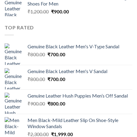
Shoes For Men
₹
1,200.00
₹
900.00
TOP RATED
Genuine Black Leather Men's V-Type Sandal
₹
800.00
₹
700.00
Genuine Black Leather Men's V Sandal
₹
800.00
₹
700.00
Genuine Leather Hush Puppies Men’s Off Sandal
₹
900.00
₹
800.00
Men Black-Mild Leather Slip On Shoe-Style
Window Sandals
₹
2,300.00
₹
1,999.00