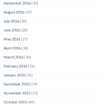
September 2016
(30)
August 2016
(37)
July 2016
(30)
June 2016
(28)
May 2016
(27)
April 2016
(34)
March 2016
(30)
February 2016
(31)
January 2016
(35)
December 2015
(29)
November 2015
(29)
October 2015
(40)