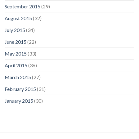
September 2015
(29)
August 2015
(32)
July 2015
(34)
June 2015
(22)
May 2015
(33)
April 2015
(36)
March 2015
(27)
February 2015
(31)
January 2015
(30)