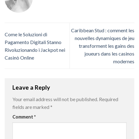
Caribbean Stud : comment les
Come le Soluzioni di
nouvelles dynamiques de jeu
Pagamento Digitali Stanno
transforment les gains des
Rivoluzionando i Jackpot nei
joueurs dans les casinos
Casinò Online
modernes
Leave a Reply
Your email address will not be published.
Required
fields are marked
*
Comment
*