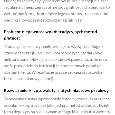
Najczęstsze przyczyny problemów to brak licencji, niejasne
regulaminy i nieprzejrzyste metody płatności. Dlatego warto
wybrać platformę, która łączy legalny status, transparentne
warunki i nowoczesne rozwiązania płatnicze.
Problem: niepewność wokół tradycyjnych metod
płatności
Tradycyjne przelewy bankowe często wiążą się z długim
czasem realizacji – od 2 do 5 dni roboczych. Dodatkowo
niektóre banki blokują transakcje związane z hazardem, co
może prowadzić do frustracji i niepotrzebnych pytań do
obsługi klienta. W rezultacie gracze szukają szybszych i
bardziej anonimowych opcji.
Rozwiązanie: kryptowaluty i natychmiastowe przelewy
Totalcasino Casino wprowadziło bitcoin, ethereum oraz inne
popularne kryptowaluty jako jedną z metod płatności. Dzięki
temu depozyty są realizowane w ciągu kilku minut, a wypłaty