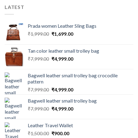
LATEST
Prada women Leather Sling Bags
₹
1,999.00
₹
1,699.00
Tan color leather small trolley bag
₹
7,999.00
₹
4,999.00
Bagwell leather small trolley bag crocodile
pattern
₹
7,999.00
₹
4,999.00
Bagwell leather small trolley bag
₹
7,999.00
₹
4,999.00
Leather Travel Wallet
₹
1,500.00
₹
900.00