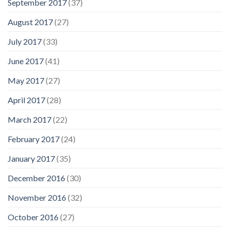
September 2017
(37)
August 2017
(27)
July 2017
(33)
June 2017
(41)
May 2017
(27)
April 2017
(28)
March 2017
(22)
February 2017
(24)
January 2017
(35)
December 2016
(30)
November 2016
(32)
October 2016
(27)