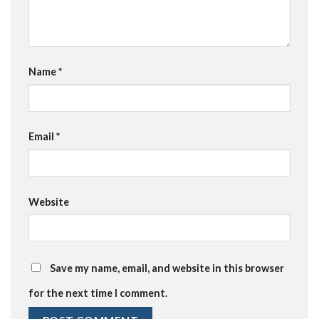
Name
*
Email
*
Website
Save my name, email, and website in this browser
for the next time I comment.