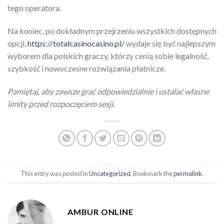
tego operatora.
Na koniec, po dokładnym przejrzeniu wszystkich dostępnych
opcji,
https://totalcasinocasino.pl/
wydaje się być najlepszym
wyborem dla polskich graczy, którzy cenią sobie legalność,
szybkość i nowoczesne rozwiązania płatnicze.
Pamiętaj, aby zawsze grać odpowiedzialnie i ustalać własne
limity przed rozpoczęciem sesji.
This entry was posted in
Uncategorized
. Bookmark the
permalink
.
AMBUR ONLINE