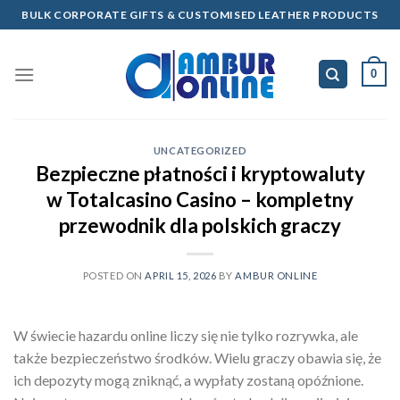
Skip
BULK CORPORATE GIFTS & CUSTOMISED LEATHER PRODUCTS
to
content
0
UNCATEGORIZED
Bezpieczne płatności i kryptowaluty
w Totalcasino Casino – kompletny
przewodnik dla polskich graczy
POSTED ON
APRIL 15, 2026
BY
AMBUR ONLINE
W świecie hazardu online liczy się nie tylko rozrywka, ale
także bezpieczeństwo środków. Wielu graczy obawia się, że
ich depozyty mogą zniknąć, a wypłaty zostaną opóźnione.