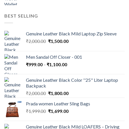
BEST SELLING
Genuine Leather Black Mild Laptop Zip Sleeve
₹
2,000.00
₹
1,500.00
Men Sandal Off Closer - 001
₹
999.00
–
₹
1,100.00
Genuine Leather Black Color ''25'' Liter Laptop
Backpack
₹
2,000.00
₹
1,800.00
Prada women Leather Sling Bags
₹
1,999.00
₹
1,699.00
Genuine Leather Black Mild LOAFERS – Driving