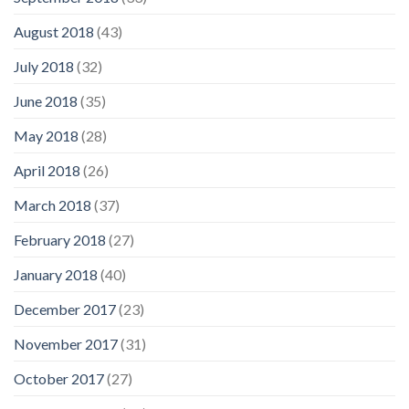
August 2018
(43)
July 2018
(32)
June 2018
(35)
May 2018
(28)
April 2018
(26)
March 2018
(37)
February 2018
(27)
January 2018
(40)
December 2017
(23)
November 2017
(31)
October 2017
(27)