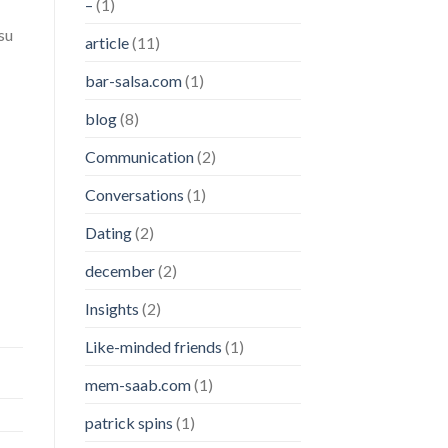
–
(1)
su
article
(11)
bar-salsa.com
(1)
blog
(8)
Communication
(2)
Conversations
(1)
Dating
(2)
december
(2)
Insights
(2)
Like-minded friends
(1)
mem-saab.com
(1)
patrick spins
(1)