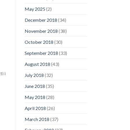
May 2025
(2)
December 2018
(34)
November 2018
(38)
October 2018
(30)
September 2018
(33)
August 2018
(43)
ti i
July 2018
(32)
June 2018
(35)
May 2018
(28)
April 2018
(26)
March 2018
(37)