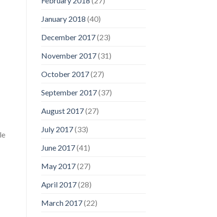
February 2018
(27)
January 2018
(40)
December 2017
(23)
November 2017
(31)
October 2017
(27)
September 2017
(37)
August 2017
(27)
July 2017
(33)
le
June 2017
(41)
May 2017
(27)
April 2017
(28)
March 2017
(22)