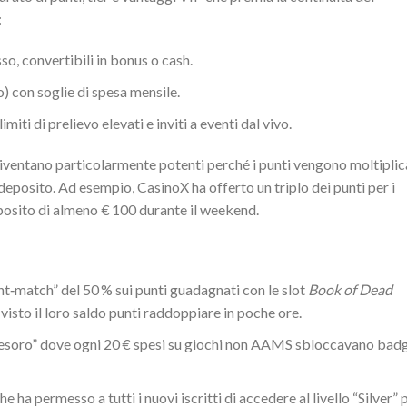
:
o, convertibili in bonus o cash.
o) con soglie di spesa mensile.
miti di prelievo elevati e inviti a eventi dal vivo.
iventano particolarmente potenti perché i punti vengono moltiplic
 deposito. Ad esempio, CasinoX ha offerto un triplo dei punti per i
posito di almeno € 100 durante il weekend.
ant‑match” del 50 % sui punti guadagnati con le slot
Book of Dead
visto il loro saldo punti raddoppiare in poche ore.
l tesoro” dove ogni 20 € spesi su giochi non AAMS sbloccavano bad
e ha permesso a tutti i nuovi iscritti di accedere al livello “Silver” 