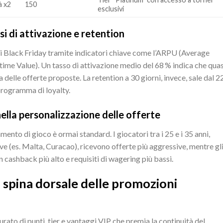
à x2
150
esclusivi
si di attivazione e retention
ni Black Friday tramite indicatori chiave come l’ARPU (Average
fetime Value). Un tasso di attivazione medio del 68 % indica che quas
 delle offerte proposte. La retention a 30 giorni, invece, sale dal 2
programma di loyalty.
 nella personalizzazione delle offerte
nto di gioco è ormai standard. I giocatori tra i 25 e i 35 anni,
ve (es. Malta, Curacao), ricevono offerte più aggressive, mentre gl
 cashback più alto e requisiti di wagering più bassi.
a spina dorsale delle promozioni
ato di punti, tier e vantaggi VIP che premia la continuità del