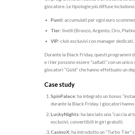
giocatore. Le tipologie più diffuse includono
Punti
: accumulati per ogni euro scommess
Tier
: livelli (Bronzo, Argento, Oro, Platin
VIP
: club esclusivi con manager dedicati, li
Durante la Black Friday, questi programmi d
e i tier possono essere “saltati” con un unico
giocatori “Gold” che hanno effettuato un de
Case study
SpinPalace
: ha integrato un bonus “inst
durante la Black Friday. I giocatori hanno 
LuckyNights
: ha lanciato una “caccia a
esclusivi, convertibili in giri gratuiti.
CasinoX
: ha introdotto un “Turbo Tier” ch