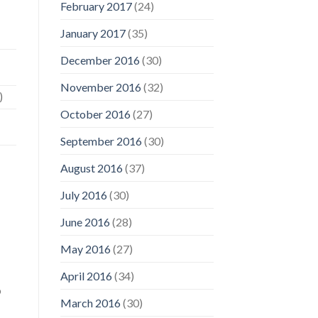
February 2017
(24)
January 2017
(35)
December 2016
(30)
November 2016
(32)
)
October 2016
(27)
September 2016
(30)
August 2016
(37)
July 2016
(30)
June 2016
(28)
May 2016
(27)
April 2016
(34)
ò
March 2016
(30)