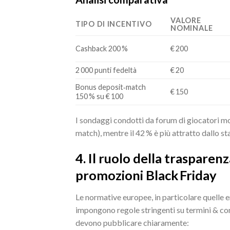
VALORE
TIPO DI INCENTIVO
NOMINALE
Cashback 200 %
€ 200
2 000 punti fedeltà
€ 20
Bonus deposit‑match
€ 150
150 % su € 100
I sondaggi condotti da forum di giocatori m
match), mentre il 42 % è più attratto dallo st
4. Il ruolo della traspare
promozioni Black Friday
Le normative europee, in particolare quelle
impongono regole stringenti su termini & cond
devono pubblicare chiaramente: