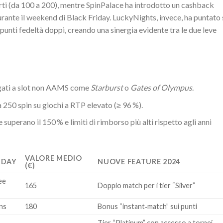
ferti (da 100 a 200), mentre SpinPalace ha introdotto un cashback
urante il weekend di Black Friday. LuckyNights, invece, ha puntato 
punti fedeltà doppi, creando una sinergia evidente tra le due leve
egati a slot non AAMS come
Starburst
o
Gates of Olympus
.
 a 250 spin su giochi a RTP elevato (≥ 96 %).
uperano il 150 % e limiti di rimborso più alti rispetto agli anni
VALORE MEDIO
IDAY
NUOVE FEATURE 2024
(€)
ee
165
Doppio match per i tier “Silver”
ns
180
Bonus “instant‑match” sui punti
Tier “Platinum” con accesso a tornei