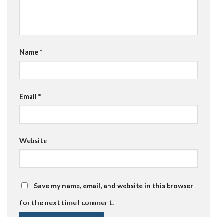
Name
*
Email
*
Website
Save my name, email, and website in this browser
for the next time I comment.