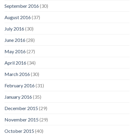
September 2016
(30)
August 2016
(37)
July 2016
(30)
June 2016
(28)
May 2016
(27)
April 2016
(34)
March 2016
(30)
February 2016
(31)
January 2016
(35)
December 2015
(29)
November 2015
(29)
October 2015
(40)