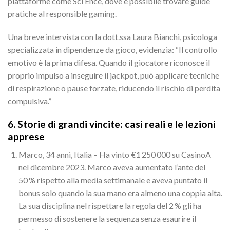
piattaforme come Sci Ence, dove è possibile trovare guide
pratiche al responsible gaming.
Una breve intervista con la dott.ssa Laura Bianchi, psicologa
specializzata in dipendenze da gioco, evidenzia: “Il controllo
emotivo è la prima difesa. Quando il giocatore riconosce il
proprio impulso a inseguire il jackpot, può applicare tecniche
di respirazione o pause forzate, riducendo il rischio di perdita
compulsiva.”
6. Storie di grandi vincite: casi reali e le lezioni
apprese
Marco, 34 anni, Italia – Ha vinto €1 250 000 su CasinoA
nel dicembre 2023. Marco aveva aumentato l’ante del
50 % rispetto alla media settimanale e aveva puntato il
bonus solo quando la sua mano era almeno una coppia alta.
La sua disciplina nel rispettare la regola del 2 % gli ha
permesso di sostenere la sequenza senza esaurire il