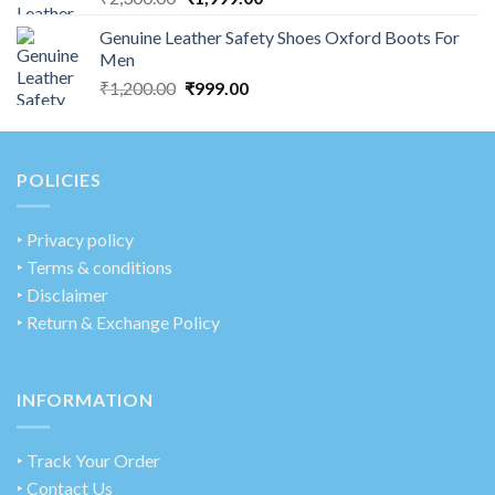
Genuine Leather Safety Shoes Oxford Boots For
Men
₹
1,200.00
₹
999.00
POLICIES
‣
Privacy policy
‣ Terms & conditions
‣ Disclaimer
‣ Return & Exchange Policy
INFORMATION
‣ Track Your Order
‣ Contact Us