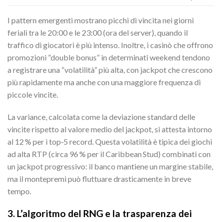
I pattern emergenti mostrano picchi di vincita nei giorni
feriali tra le 20:00 e le 23:00 (ora del server), quando il
traffico di giocatori è più intenso. Inoltre, i casinò che offrono
promozioni “double bonus” in determinati weekend tendono
a registrare una “volatilità” più alta, con jackpot che crescono
più rapidamente ma anche con una maggiore frequenza di
piccole vincite.
La variance, calcolata come la deviazione standard delle
vincite rispetto al valore medio del jackpot, si attesta intorno
al 12 % per i top‑5 record. Questa volatilità è tipica dei giochi
ad alta RTP (circa 96 % per il Caribbean Stud) combinati con
un jackpot progressivo: il banco mantiene un margine stabile,
ma il montepremi può fluttuare drasticamente in breve
tempo.
3. L’algoritmo del RNG e la trasparenza dei