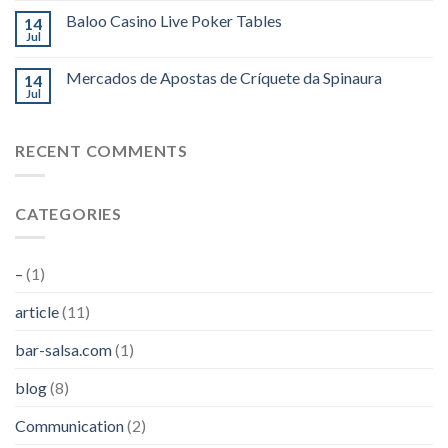
Baloo Casino Live Poker Tables
14
Jul
Mercados de Apostas de Críquete da Spinaura
14
Jul
RECENT COMMENTS
CATEGORIES
–
(1)
article
(11)
bar-salsa.com
(1)
blog
(8)
Communication
(2)