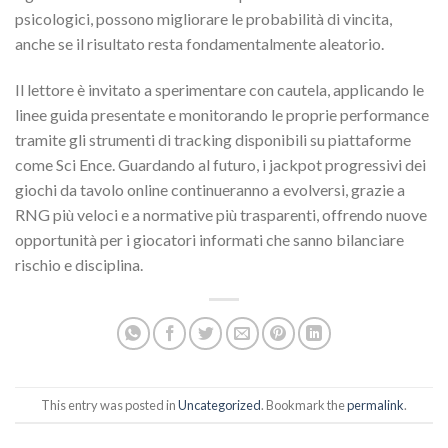
psicologici, possono migliorare le probabilità di vincita,
anche se il risultato resta fondamentalmente aleatorio.
Il lettore è invitato a sperimentare con cautela, applicando le
linee guida presentate e monitorando le proprie performance
tramite gli strumenti di tracking disponibili su piattaforme
come Sci Ence. Guardando al futuro, i jackpot progressivi dei
giochi da tavolo online continueranno a evolversi, grazie a
RNG più veloci e a normative più trasparenti, offrendo nuove
opportunità per i giocatori informati che sanno bilanciare
rischio e disciplina.
This entry was posted in
Uncategorized
. Bookmark the
permalink
.