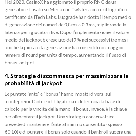
Nel 2023, CasinoX ha aggiornato il proprio RNG da un
generatore basato su Mersenne Twister a uno crittografico
certificato da iTech Labs. L’upgrade ha ridotto il tempo medio
di generazione dei numeri da 0,8 ms a 0,3 ms, migliorando la
latenza per i giocatori live. Dopo l’implementazione, il valore
medio del jackpot è cresciuto del 7 % nei successivi tre mesi,
poiché la più rapida generazione ha consentito un maggior
numero di round per unità di tempo, aumentando il flusso di
bonus jackpot.
4. Strategie di scommessa per massimizzare le
probabilità di jackpot
Le puntate “ante” e “bonus” hanno impatti diversi sul
montepremi. L’ante è obbligatoria e determina la base di
calcolo per la vincita della mano; il bonus, invece, è la chiave
per alimentare il jackpot. Una strategia conservatrice
prevede di mantenere l’ante al minimo consentito (spesso
€0,10) e di puntare il bonus solo quando il bankroll supera una