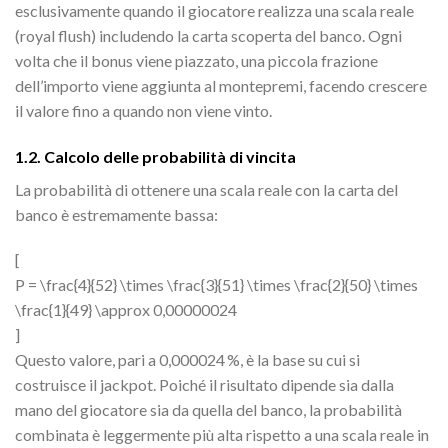
esclusivamente quando il giocatore realizza una scala reale
(royal flush) includendo la carta scoperta del banco. Ogni
volta che il bonus viene piazzato, una piccola frazione
dell’importo viene aggiunta al montepremi, facendo crescere
il valore fino a quando non viene vinto.
1.2. Calcolo delle probabilità di vincita
La probabilità di ottenere una scala reale con la carta del
banco è estremamente bassa:
[
P = \frac{4}{52} \times \frac{3}{51} \times \frac{2}{50} \times
\frac{1}{49} \approx 0,00000024
]
Questo valore, pari a 0,000024 %, è la base su cui si
costruisce il jackpot. Poiché il risultato dipende sia dalla
mano del giocatore sia da quella del banco, la probabilità
combinata è leggermente più alta rispetto a una scala reale in