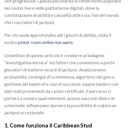
slot progressive. Questa peculiarità lo rende molto popolare
nei casinò live e nelle piattaforme digitali, dove la
combinazione di abilità e casualità attira sia i fan del tavolo
che i cacciatori di jackpot.
Per chi vuole approfondire altri giochi di abilità, visita il
nostro
poker room online non aams
.
L’obiettivo di questo articolo è condurre un’indagine
“investigativa‑tecnica” sui fattori che consentono a pochi
giocatori di battere record di jackpot. Analizzeremo
probabilità, strategie di scommessa, algoritmo del gioco,
gestione del bankroll e casi di successo, supportandoci con
dati reali provenienti da casinò certificati. Il percorso ci
porterà a svelare quali elementi, spesso nascosti dietro le
schermate, influenzano davvero la possibilità di colpire un
jackpot eccezionale.
1. Come funziona il Caribbean Stud