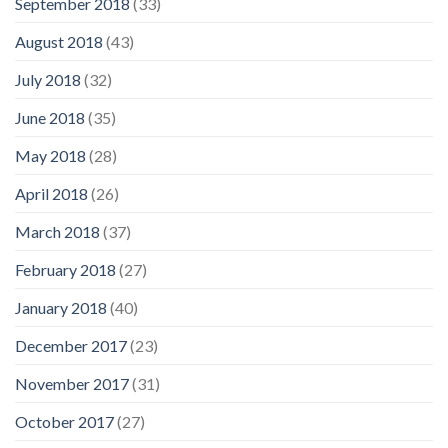
September 2018
(33)
August 2018
(43)
July 2018
(32)
June 2018
(35)
May 2018
(28)
April 2018
(26)
March 2018
(37)
February 2018
(27)
January 2018
(40)
December 2017
(23)
November 2017
(31)
October 2017
(27)