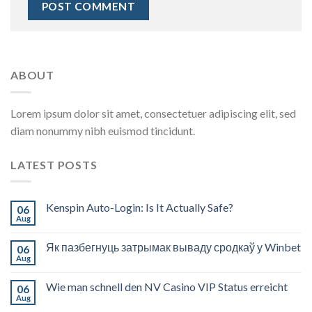
ABOUT
Lorem ipsum dolor sit amet, consectetuer adipiscing elit, sed
diam nonummy nibh euismod tincidunt.
LATEST POSTS
Kenspin Auto-Login: Is It Actually Safe?
06
Aug
Як пазбегнуць затрымак вываду сродкаў у Winbet
06
Aug
Wie man schnell den NV Casino VIP Status erreicht
06
Aug