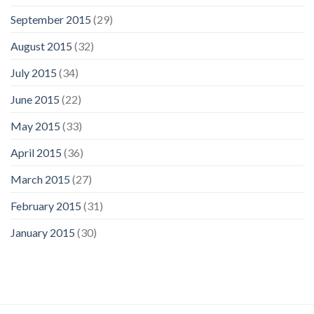
September 2015
(29)
August 2015
(32)
July 2015
(34)
June 2015
(22)
May 2015
(33)
April 2015
(36)
March 2015
(27)
February 2015
(31)
January 2015
(30)