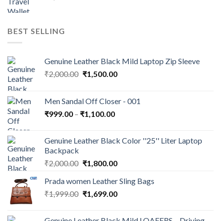
BEST SELLING
Genuine Leather Black Mild Laptop Zip Sleeve
₹
2,000.00
₹
1,500.00
Men Sandal Off Closer - 001
₹
999.00
–
₹
1,100.00
Genuine Leather Black Color ''25'' Liter Laptop
Backpack
₹
2,000.00
₹
1,800.00
Prada women Leather Sling Bags
₹
1,999.00
₹
1,699.00
Genuine Leather Black Mild LOAFERS – Driving