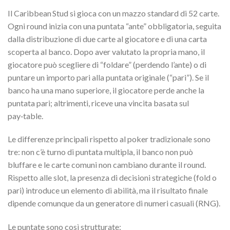
Il Caribbean Stud si gioca con un mazzo standard di 52 carte.
Ogni round inizia con una puntata “ante” obbligatoria, seguita
dalla distribuzione di due carte al giocatore e di una carta
scoperta al banco. Dopo aver valutato la propria mano, il
giocatore può scegliere di “foldare” (perdendo l’ante) o di
puntare un importo pari alla puntata originale (“pari”). Se il
banco ha una mano superiore, il giocatore perde anche la
puntata pari; altrimenti, riceve una vincita basata sul
pay‑table.
Le differenze principali rispetto al poker tradizionale sono
tre: non c’è turno di puntata multipla, il banco non può
bluffare e le carte comuni non cambiano durante il round.
Rispetto alle slot, la presenza di decisioni strategiche (fold o
pari) introduce un elemento di abilità, ma il risultato finale
dipende comunque da un generatore di numeri casuali (RNG).
Le puntate sono così strutturate: