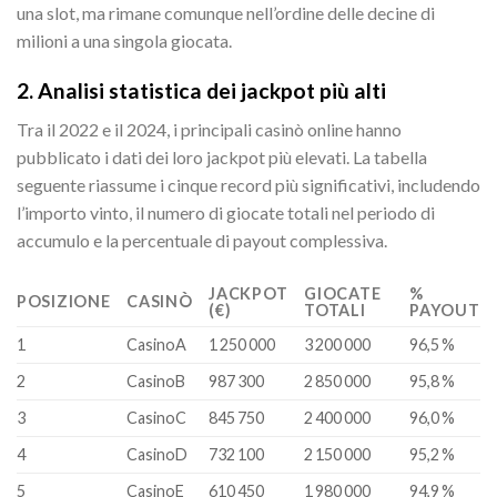
una slot, ma rimane comunque nell’ordine delle decine di
milioni a una singola giocata.
2. Analisi statistica dei jackpot più alti
Tra il 2022 e il 2024, i principali casinò online hanno
pubblicato i dati dei loro jackpot più elevati. La tabella
seguente riassume i cinque record più significativi, includendo
l’importo vinto, il numero di giocate totali nel periodo di
accumulo e la percentuale di payout complessiva.
JACKPOT
GIOCATE
%
POSIZIONE
CASINÒ
(€)
TOTALI
PAYOUT
1
CasinoA
1 250 000
3 200 000
96,5 %
2
CasinoB
987 300
2 850 000
95,8 %
3
CasinoC
845 750
2 400 000
96,0 %
4
CasinoD
732 100
2 150 000
95,2 %
5
CasinoE
610 450
1 980 000
94,9 %