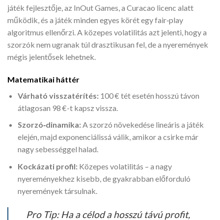
játék fejlesztője, az InOut Games, a Curacao licenc alatt
működik, és a játék minden egyes körét egy fair‑play
algoritmus ellenőrzi. A közepes volatilitás azt jelenti, hogy a
szorzók nem ugranak túl drasztikusan fel, de a nyeremények
mégis jelentősek lehetnek.
Matematikai háttér
Várható visszatérítés:
100 € tét esetén hosszú távon
átlagosan 98 €-t kapsz vissza.
Szorzó‑dinamika:
A szorzó növekedése lineáris a játék
elején, majd exponenciálissá válik, amikor a csirke már
nagy sebességgel halad.
Kockázati profil:
Közepes volatilitás – a nagy
nyereményekhez kisebb, de gyakrabban előforduló
nyeremények társulnak.
Pro Tip: Ha a célod a hosszú távú profit,