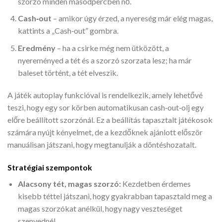
szorzó minden másodpercben nő.
Cash‑out
– amikor úgy érzed, a nyereség már elég magas,
kattints a „Cash‑out” gombra.
Eredmény
– ha a csirke még nem ütközött, a
nyereményed a tét és a szorzó szorzata lesz; ha már
baleset történt, a tét elveszik.
A játék autoplay funkcióval is rendelkezik, amely lehetővé
teszi, hogy egy sor körben automatikusan cash‑out‑olj egy
előre beállított szorzónál. Ez a beállítás tapasztalt játékosok
számára nyújt kényelmet, de a kezdőknek ajánlott először
manuálisan játszani, hogy megtanulják a döntéshozatalt.
Stratégiai szempontok
Alacsony tét, magas szorzó:
Kezdetben érdemes
kisebb téttel játszani, hogy gyakrabban tapasztald meg a
magas szorzókat anélkül, hogy nagy veszteséget
szenvednél.