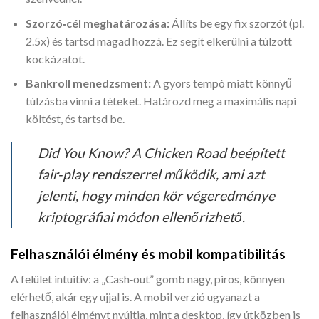
Szorzó‑cél meghatározása:
Állíts be egy fix szorzót (pl.
2.5x) és tartsd magad hozzá. Ez segít elkerülni a túlzott
kockázatot.
Bankroll menedzsment:
A gyors tempó miatt könnyű
túlzásba vinni a téteket. Határozd meg a maximális napi
költést, és tartsd be.
Did You Know? A Chicken Road beépített
fair‑play rendszerrel működik, ami azt
jelenti, hogy minden kör végeredménye
kriptográfiai módon ellenőrizhető.
Felhasználói élmény és mobil kompatibilitás
A felület intuitív: a „Cash‑out” gomb nagy, piros, könnyen
elérhető, akár egy ujjal is. A mobil verzió ugyanazt a
felhasználói élményt nyújtja, mint a desktop, így útközben is