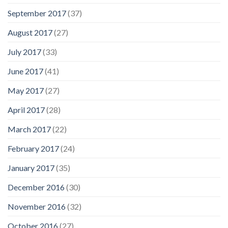
September 2017
(37)
August 2017
(27)
July 2017
(33)
June 2017
(41)
May 2017
(27)
April 2017
(28)
March 2017
(22)
February 2017
(24)
January 2017
(35)
December 2016
(30)
November 2016
(32)
October 2016
(27)