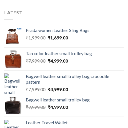
LATEST
Prada women Leather Sling Bags
₹
1,999.00
₹
1,699.00
Tan color leather small trolley bag
₹
7,999.00
₹
4,999.00
Bagwell leather small trolley bag crocodile
pattern
₹
7,999.00
₹
4,999.00
Bagwell leather small trolley bag
₹
7,999.00
₹
4,999.00
Leather Travel Wallet