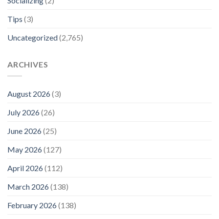
Socializing
(2)
Tips
(3)
Uncategorized
(2,765)
ARCHIVES
August 2026
(3)
July 2026
(26)
June 2026
(25)
May 2026
(127)
April 2026
(112)
March 2026
(138)
February 2026
(138)