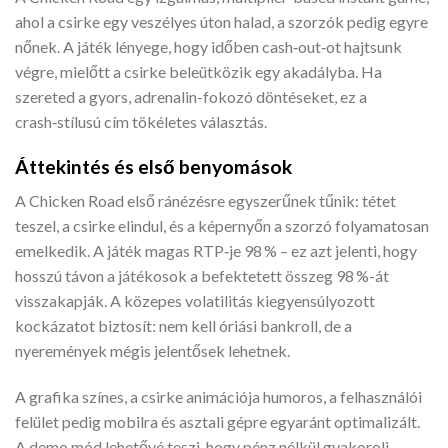
ahol a csirke egy veszélyes úton halad, a szorzók pedig egyre
nőnek. A játék lényege, hogy időben cash‑out‑ot hajtsunk
végre, mielőtt a csirke beleütközik egy akadályba. Ha
szereted a gyors, adrenalin-fokozó döntéseket, ez a
crash‑stílusú cím tökéletes választás.
Áttekintés és első benyomások
A Chicken Road első ránézésre egyszerűnek tűnik: tétet
teszel, a csirke elindul, és a képernyőn a szorzó folyamatosan
emelkedik. A játék magas RTP‑je 98 % – ez azt jelenti, hogy
hosszú távon a játékosok a befektetett összeg 98 %-át
visszakapják. A közepes volatilitás kiegyensúlyozott
kockázatot biztosít: nem kell óriási bankroll, de a
nyeremények mégis jelentősek lehetnek.
A grafika színes, a csirke animációja humoros, a felhasználói
felület pedig mobilra és asztali gépre egyaránt optimalizált.
A demo mód lehetővé teszi, hogy pénz nélkül gyakorolj,