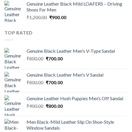
Genuine Leather Black Mild LOAFERS – Driving
Shoes For Men
₹
1,200.00
₹
900.00
TOP RATED
Genuine Black Leather Men's V-Type Sandal
₹
800.00
₹
700.00
Genuine Black Leather Men's V Sandal
₹
800.00
₹
700.00
Genuine Leather Hush Puppies Men’s Off Sandal
₹
900.00
₹
800.00
Men Black-Mild Leather Slip On Shoe-Style
Window Sandals