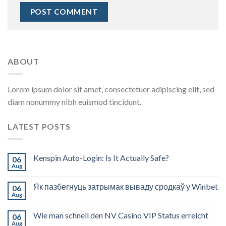
ABOUT
Lorem ipsum dolor sit amet, consectetuer adipiscing elit, sed
diam nonummy nibh euismod tincidunt.
LATEST POSTS
Kenspin Auto-Login: Is It Actually Safe?
06
Aug
Як пазбегнуць затрымак вываду сродкаў у Winbet
06
Aug
Wie man schnell den NV Casino VIP Status erreicht
06
Aug