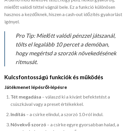
mielőtt valódi téttel vágnál bele. Ez a funkció különösen
hasznos a kezdőknek, hiszen a cash‑out időzítés gyakorlást
igényel.
Pro Tip: Mielőtt valódi pénzzel játszanál,
tölts el legalább 10 percet a demóban,
hogy megértsd a szorzók növekedésének
ritmusát.
Kulcsfontosságú funkciók és működés
Játékmenet lépésről‑lépésre
Tét megadása
– válaszd ki a kívánt befektetést a
csúszkával vagy a preset értékekkel.
Indítás
– a csirke elindul, a szorzó 1.0‑ról indul.
Növekvő szorzó
– a csirke egyre gyorsabban halad, a