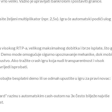
i vrlo veliki. Važno je upravljati bankrolom i postaviti granice.
e željeni multiplikator (npr. 2,5x). Igra će automatski podići ulog
 visokog RTP‑a, velikog maksimalnog dobitka i brze isplate, što 
ača. Demo mode omogućuje sigurno upoznavanje mehanike, dok mobi
stvo. Ako tražite crash igru koja nudi transparentnost i visok
rijedi isprobati.
robajte besplatni demo ili se odmah upustite u igru za pravi novac:
ard” razinu s automatskim cash‑outom na 3x često bilježe najviše
st.