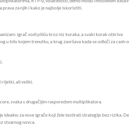
ultiplikatorima, RTP‑u, volatilnosti, demo modu i mobilnom iskust
 prava za njih i kako je najbolje iskoristiti.
anizam: igrač vodi piliću kroz niz koraka, a svaki korak otkriva
log u bilo kojem trenutku, a krug završava kada se odluči za cash‑
i.
ijetki, ali veliki.
core, svaka s drugačijim rasporedom multiplikatora.
idealno za nove igrače koji žele testirati strategije bez rizika. 
bez stvarnog novca.