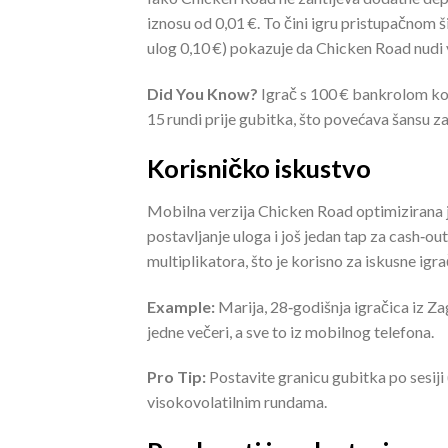
iznosu od 0,01 €. To čini igru pristupačnom 
ulog 0,10 €) pokazuje da Chicken Road nudi v
Did You Know?
Igrač s 100 € bankrolom koj
15 rundi prije gubitka, što povećava šansu za 
Korisničko iskustvo
Mobilna verzija Chicken Road optimizirana je 
postavljanje uloga i još jedan tap za cash‑
multiplikatora, što je korisno za iskusne igra
Example:
Marija, 28‑godišnja igračica iz Za
jedne večeri, a sve to iz mobilnog telefona.
Pro Tip:
Postavite granicu gubitka po sesiji (
visokovolatilnim rundama.