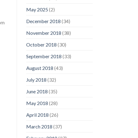
May 2025
(2)
December 2018
(34)
lom
November 2018
(38)
October 2018
(30)
September 2018
(33)
August 2018
(43)
July 2018
(32)
June 2018
(35)
May 2018
(28)
April 2018
(26)
March 2018
(37)