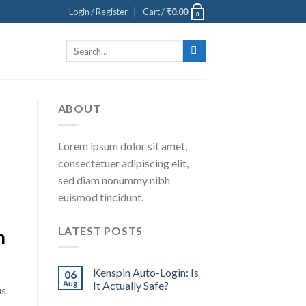
Login / Register
Cart /
₹
0.00
0
Search
for:
ABOUT
Lorem ipsum dolor sit amet,
consectetuer adipiscing elit,
sed diam nonummy nibh
euismod tincidunt.
LATEST POSTS
m
Kenspin Auto-Login: Is
06
Aug
It Actually Safe?
us