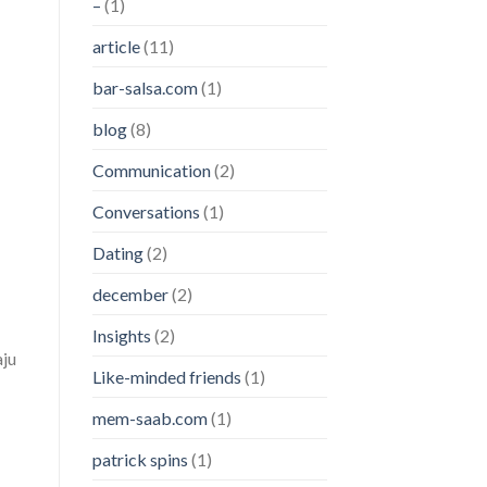
–
(1)
article
(11)
bar-salsa.com
(1)
blog
(8)
Communication
(2)
Conversations
(1)
Dating
(2)
december
(2)
Insights
(2)
aju
Like-minded friends
(1)
mem-saab.com
(1)
patrick spins
(1)