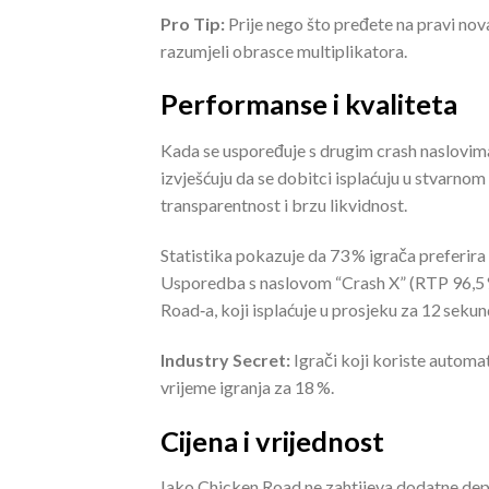
Pro Tip:
Prije nego što pređete na pravi nov
razumjeli obrasce multiplikatora.
Performanse i kvaliteta
Kada se uspoređuje s drugim crash naslovima
izvješćuju da se dobitci isplaćuju u stvarnom
transparentnost i brzu likvidnost.
Statistika pokazuje da 73 % igrača preferira
Usporedba s naslovom “Crash X” (RTP 96,5 %
Road‑a, koji isplaćuje u prosjeku za 12 sekun
Industry Secret:
Igrači koji koriste automat
vrijeme igranja za 18 %.
Cijena i vrijednost
Iako Chicken Road ne zahtijeva dodatne dep