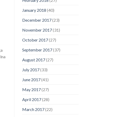
February 2018
(27)
January 2018
(40)
December 2017
(23)
November 2017
(31)
October 2017
(27)
September 2017
(37)
ga
lna
August 2017
(27)
July 2017
(33)
June 2017
(41)
May 2017
(27)
April 2017
(28)
March 2017
(22)