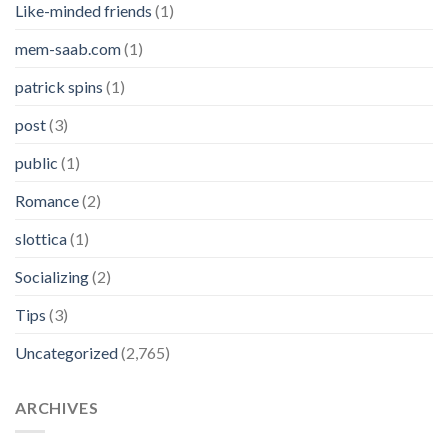
Like-minded friends
(1)
mem-saab.com
(1)
patrick spins
(1)
post
(3)
public
(1)
Romance
(2)
slottica
(1)
Socializing
(2)
Tips
(3)
Uncategorized
(2,765)
ARCHIVES