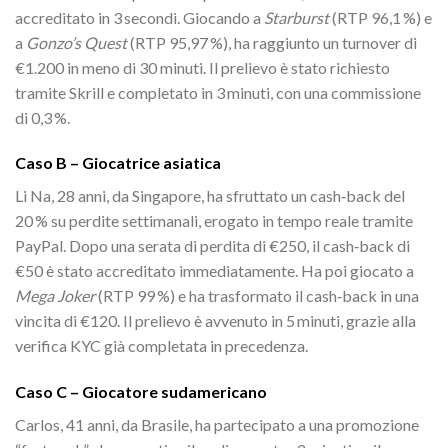
accreditato in 3 secondi. Giocando a
Starburst
(RTP 96,1 %) e
a
Gonzo’s Quest
(RTP 95,97 %), ha raggiunto un turnover di
€1.200 in meno di 30 minuti. Il prelievo è stato richiesto
tramite Skrill e completato in 3 minuti, con una commissione
di 0,3 %.
Caso B – Giocatrice asiatica
Li Na, 28 anni, da Singapore, ha sfruttato un cash‑back del
20 % su perdite settimanali, erogato in tempo reale tramite
PayPal. Dopo una serata di perdita di €250, il cash‑back di
€50 è stato accreditato immediatamente. Ha poi giocato a
Mega Joker
(RTP 99 %) e ha trasformato il cash‑back in una
vincita di €120. Il prelievo è avvenuto in 5 minuti, grazie alla
verifica KYC già completata in precedenza.
Caso C – Giocatore sudamericano
Carlos, 41 anni, da Brasile, ha partecipato a una promozione