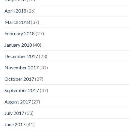
April 2018
(26)
March 2018
(37)
February 2018
(27)
January 2018
(40)
December 2017
(23)
November 2017
(31)
October 2017
(27)
September 2017
(37)
August 2017
(27)
July 2017
(33)
June 2017
(41)