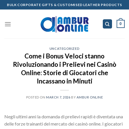
Skip
BULK CORPORATE GIFTS & CUSTOMISED LEATHER PRODUCTS
to
content
0
UNCATEGORIZED
Come i Bonus Veloci stanno
Rivoluzionando i Prelievi nei Casinò
Online: Storie di Giocatori che
Incassano in Minuti
POSTED ON
MARCH 7, 2026
BY
AMBUR ONLINE
Negli ultimi anni la domanda di prelievi rapidi è diventata una
delle forze trainanti del mercato dei casinò online. I giocatori