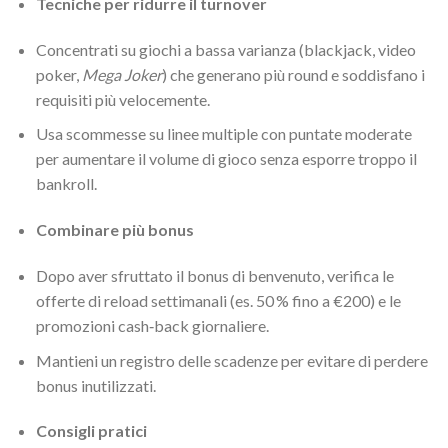
Tecniche per ridurre il turnover
Concentrati su giochi a bassa varianza (blackjack, video
poker,
Mega Joker
) che generano più round e soddisfano i
requisiti più velocemente.
Usa scommesse su linee multiple con puntate moderate
per aumentare il volume di gioco senza esporre troppo il
bankroll.
Combinare più bonus
Dopo aver sfruttato il bonus di benvenuto, verifica le
offerte di reload settimanali (es. 50 % fino a €200) e le
promozioni cash‑back giornaliere.
Mantieni un registro delle scadenze per evitare di perdere
bonus inutilizzati.
Consigli pratici