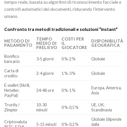
tempo reale, basata su algoritmi di riconoscimento facciale e
controlli automatici dei documenti, riducendo l’intervento
umano.
Confronto tra metodi tradizionali e soluzioni “instant”
TEMPO
COSTI PER
METODO DI
DISPONIBILITÀ
MEDIO DI
IL
PAGAMENTO
GEOGRAFICA
PRELIEVO
GIOCATORE
Bonifico
3‑5 giorni
0 %‑2 %
Globale
bancario
Carta di
2‑4 giorni
1 %‑3 %
Globale
credito
E‑wallet (Skrill,
Europa, America,
Neteller,
24‑48 ore
0 %‑1 %
Asia
PayPal)
Trustly /
10‑30
UE, UK,
0 %‑0,5 %
Zimpler
minuti
Scandinavia
Globale (dipende
Criptovaluta
5‑15 minuti
0 %‑0,2 %
dalla
(BTC, ETH)