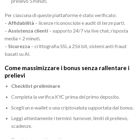
prelievo 5 minuti.
Per ciascuna di queste piattaforme è stato verificato:
–
Affidabilità
– licenze riconosciute e audit di terze parti.
–
Assistenza clienti
– supporto 24/7 via live chat, risposta
media < 2 minuti.
–
Sicurezza
– crittografia SSL a 256 bit, sistemi anti‑fraud
basati su AI.
Come massimizzare i bonus senza rallentare i
prelievi
Checklist preliminare
Completa la verifica KYC prima del primo deposito.
Scegli un e‑wallet o una criptovaluta supportata dal bonus.
Leggi attentamente i termini: turnover, limiti di prelievo,
scadenze.