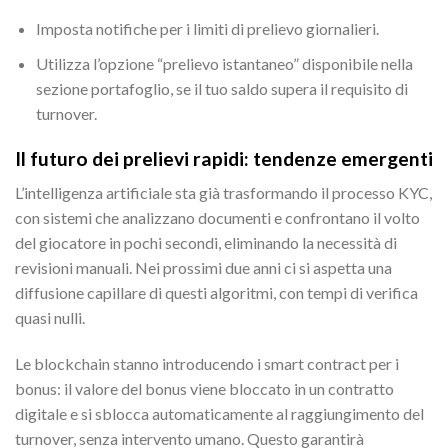
Imposta notifiche per i limiti di prelievo giornalieri.
Utilizza l’opzione “prelievo istantaneo” disponibile nella
sezione portafoglio, se il tuo saldo supera il requisito di
turnover.
Il futuro dei prelievi rapidi: tendenze emergenti
L’intelligenza artificiale sta già trasformando il processo KYC,
con sistemi che analizzano documenti e confrontano il volto
del giocatore in pochi secondi, eliminando la necessità di
revisioni manuali. Nei prossimi due anni ci si aspetta una
diffusione capillare di questi algoritmi, con tempi di verifica
quasi nulli.
Le blockchain stanno introducendo i smart contract per i
bonus: il valore del bonus viene bloccato in un contratto
digitale e si sblocca automaticamente al raggiungimento del
turnover, senza intervento umano. Questo garantirà