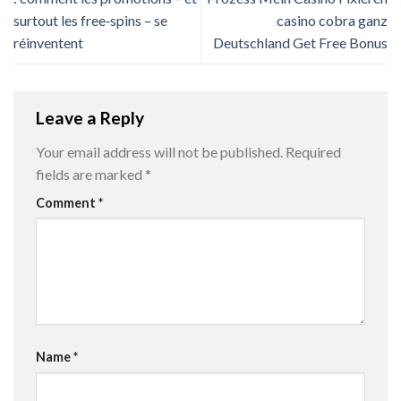
surtout les free‑spins – se
casino cobra ganz
réinventent
Deutschland Get Free Bonus
Leave a Reply
Your email address will not be published.
Required
fields are marked
*
Comment
*
Name
*