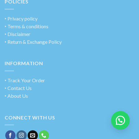
POLICIES
‣
Privacy policy
‣ Terms & conditions
‣ Disclaimer
‣ Return & Exchange Policy
INFORMATION
‣ Track Your Order
‣ Contact Us
‣ About Us
CONNECT WITH US