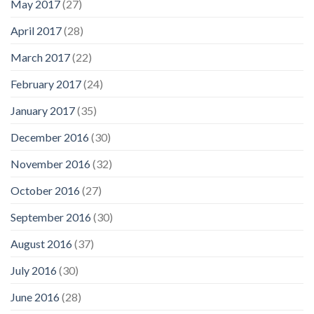
May 2017
(27)
April 2017
(28)
March 2017
(22)
February 2017
(24)
January 2017
(35)
December 2016
(30)
November 2016
(32)
October 2016
(27)
September 2016
(30)
August 2016
(37)
July 2016
(30)
June 2016
(28)