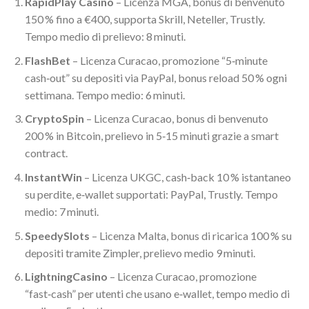
RapidPlay Casino
– Licenza MGA, bonus di benvenuto
150 % fino a €400, supporta Skrill, Neteller, Trustly.
Tempo medio di prelievo: 8 minuti.
FlashBet
– Licenza Curacao, promozione “5‑minute
cash‑out” su depositi via PayPal, bonus reload 50 % ogni
settimana. Tempo medio: 6 minuti.
CryptoSpin
– Licenza Curacao, bonus di benvenuto
200 % in Bitcoin, prelievo in 5‑15 minuti grazie a smart
contract.
InstantWin
– Licenza UKGC, cash‑back 10 % istantaneo
su perdite, e‑wallet supportati: PayPal, Trustly. Tempo
medio: 7 minuti.
SpeedySlots
– Licenza Malta, bonus di ricarica 100 % su
depositi tramite Zimpler, prelievo medio 9 minuti.
LightningCasino
– Licenza Curacao, promozione
“fast‑cash” per utenti che usano e‑wallet, tempo medio di