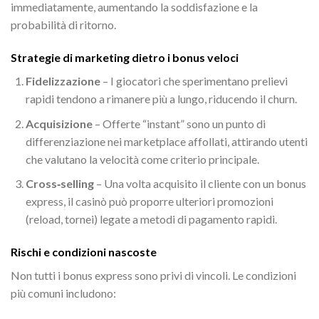
immediatamente, aumentando la soddisfazione e la
probabilità di ritorno.
Strategie di marketing dietro i bonus veloci
Fidelizzazione
– I giocatori che sperimentano prelievi
rapidi tendono a rimanere più a lungo, riducendo il churn.
Acquisizione
– Offerte “instant” sono un punto di
differenziazione nei marketplace affollati, attirando utenti
che valutano la velocità come criterio principale.
Cross‑selling
– Una volta acquisito il cliente con un bonus
express, il casinò può proporre ulteriori promozioni
(reload, tornei) legate a metodi di pagamento rapidi.
Rischi e condizioni nascoste
Non tutti i bonus express sono privi di vincoli. Le condizioni
più comuni includono: