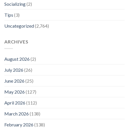
Socializing
(2)
Tips
(3)
Uncategorized
(2,764)
ARCHIVES
August 2026
(2)
July 2026
(26)
June 2026
(25)
May 2026
(127)
April 2026
(112)
March 2026
(138)
February 2026
(138)