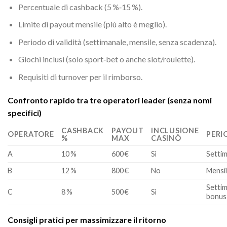
Percentuale di cashback (5 %‑15 %).
Limite di payout mensile (più alto è meglio).
Periodo di validità (settimanale, mensile, senza scadenza).
Giochi inclusi (solo sport‑bet o anche slot/roulette).
Requisiti di turnover per il rimborso.
Confronto rapido tra tre operatori leader (senza nomi
specifici)
CASHBACK
PAYOUT
INCLUSIONE
OPERATORE
PERI
%
MAX
CASINÒ
A
10 %
600 €
Sì
Setti
B
12 %
800 €
No
Mensi
Settim
C
8 %
500 €
Sì
bonus
Consigli pratici per massimizzare il ritorno