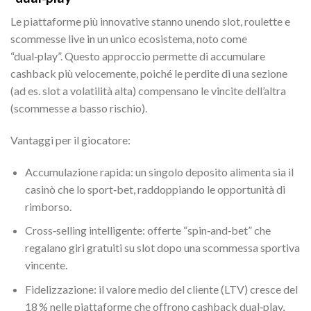
Le piattaforme più innovative stanno unendo slot, roulette e
scommesse live in un unico ecosistema, noto come
“dual‑play”. Questo approccio permette di accumulare
cashback più velocemente, poiché le perdite di una sezione
(ad es. slot a volatilità alta) compensano le vincite dell’altra
(scommesse a basso rischio).
Vantaggi per il giocatore:
Accumulazione rapida: un singolo deposito alimenta sia il
casinò che lo sport‑bet, raddoppiando le opportunità di
rimborso.
Cross‑selling intelligente: offerte “spin‑and‑bet” che
regalano giri gratuiti su slot dopo una scommessa sportiva
vincente.
Fidelizzazione: il valore medio del cliente (LTV) cresce del
18 % nelle piattaforme che offrono cashback dual‑play,