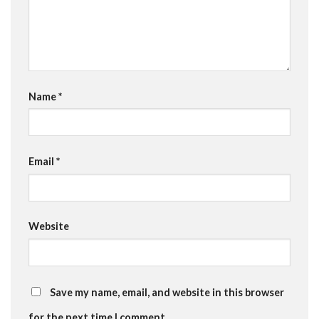
Name
*
Email
*
Website
Save my name, email, and website in this browser
for the next time I comment.