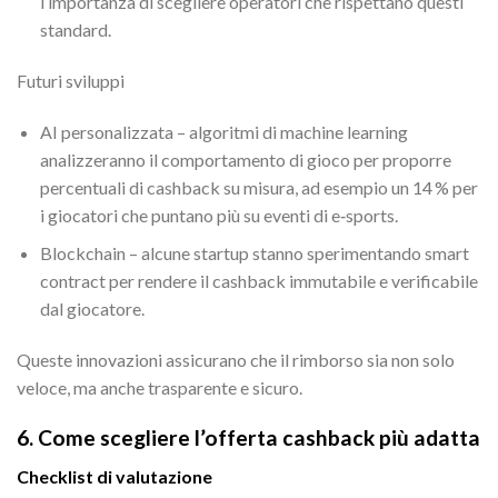
l’importanza di scegliere operatori che rispettano questi
standard.
Futuri sviluppi
AI personalizzata – algoritmi di machine learning
analizzeranno il comportamento di gioco per proporre
percentuali di cashback su misura, ad esempio un 14 % per
i giocatori che puntano più su eventi di e‑sports.
Blockchain – alcune startup stanno sperimentando smart
contract per rendere il cashback immutabile e verificabile
dal giocatore.
Queste innovazioni assicurano che il rimborso sia non solo
veloce, ma anche trasparente e sicuro.
6. Come scegliere l’offerta cashback più adatta
Checklist di valutazione