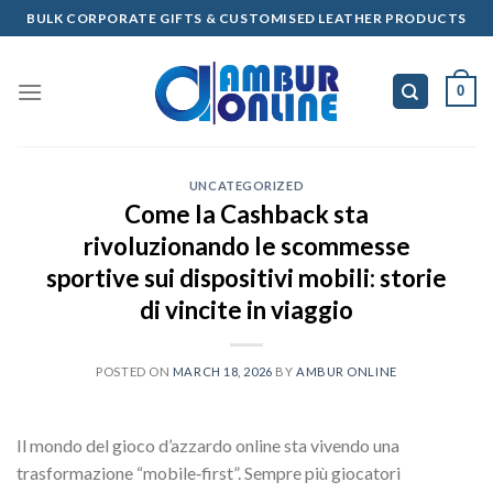
Skip
BULK CORPORATE GIFTS & CUSTOMISED LEATHER PRODUCTS
to
content
0
UNCATEGORIZED
Come la Cashback sta
rivoluzionando le scommesse
sportive sui dispositivi mobili: storie
di vincite in viaggio
POSTED ON
MARCH 18, 2026
BY
AMBUR ONLINE
Il mondo del gioco d’azzardo online sta vivendo una
trasformazione “mobile‑first”. Sempre più giocatori