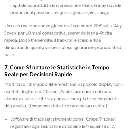
capitale, soprattutto in una sessione Black Friday dove le
promozioni possono spingere a giocare più a lungo.
Un caso reale: un nuovo giocatore ha puntato 20 € sulla “Any
Seven” per 10 mani consecutive, sperando in una vincita
rapida. Dopo tre perdite, il bankroll è sceso a 40 €,
dimostrando quanto sia pericoloso ignorare le probabilità di
base.
7. Come Sfruttare le Statistiche in Tempo
Reale per Decisioni Rapide
Molti tavoli di craps online mostrano un piccolo display con i
risultati degli ultimi 20 lanci. Analizzare questi dati può
aiutare a capire se il 7 sta comparendo più frequentemente
del previsto (fenomeno statistico raro ma percepito).
Software di tracking: strumenti come “Craps Tracker”
registrano ogni risultato e calcolano la frequenza di 7,