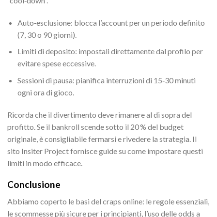
“cool‑down”.
Auto‑esclusione: blocca l’account per un periodo definito
(7, 30 o 90 giorni).
Limiti di deposito: impostali direttamente dal profilo per
evitare spese eccessive.
Sessioni di pausa: pianifica interruzioni di 15‑30 minuti
ogni ora di gioco.
Ricorda che il divertimento deve rimanere al di sopra del
profitto. Se il bankroll scende sotto il 20 % del budget
originale, è consigliabile fermarsi e rivedere la strategia. Il
sito Insiter Project fornisce guide su come impostare questi
limiti in modo efficace.
Conclusione
Abbiamo coperto le basi del craps online: le regole essenziali,
le scommesse più sicure per i principianti, l’uso delle odds a