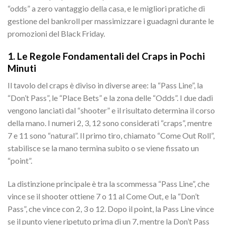
“odds” a zero vantaggio della casa, e le migliori pratiche di
gestione del bankroll per massimizzare i guadagni durante le
promozioni del Black Friday.
1. Le Regole Fondamentali del Craps in Pochi
Minuti
Il tavolo del craps è diviso in diverse aree: la “Pass Line”, la
“Don’t Pass”, le “Place Bets” e la zona delle “Odds”. I due dadi
vengono lanciati dal “shooter” e il risultato determina il corso
della mano. I numeri 2, 3, 12 sono considerati “craps”, mentre
7 e 11 sono “natural”. Il primo tiro, chiamato “Come Out Roll”,
stabilisce se la mano termina subito o se viene fissato un
“point”.
La distinzione principale è tra la scommessa “Pass Line”, che
vince se il shooter ottiene 7 o 11 al Come Out, e la “Don’t
Pass”, che vince con 2, 3 o 12. Dopo il point, la Pass Line vince
se il punto viene ripetuto prima di un 7, mentre la Don’t Pass