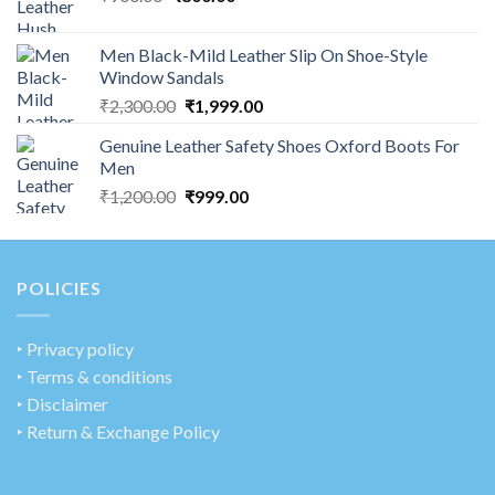
Men Black-Mild Leather Slip On Shoe-Style
Window Sandals
₹
2,300.00
₹
1,999.00
Genuine Leather Safety Shoes Oxford Boots For
Men
₹
1,200.00
₹
999.00
POLICIES
‣
Privacy policy
‣ Terms & conditions
‣ Disclaimer
‣ Return & Exchange Policy