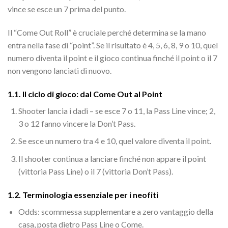
vince se esce un 7 prima del punto.
Il “Come Out Roll” è cruciale perché determina se la mano
entra nella fase di “point”. Se il risultato è 4, 5, 6, 8, 9 o 10, quel
numero diventa il point e il gioco continua finché il point o il 7
non vengono lanciati di nuovo.
1.1. Il ciclo di gioco: dal Come Out al Point
Shooter lancia i dadi – se esce 7 o 11, la Pass Line vince; 2,
3 o 12 fanno vincere la Don’t Pass.
Se esce un numero tra 4 e 10, quel valore diventa il point.
Il shooter continua a lanciare finché non appare il point
(vittoria Pass Line) o il 7 (vittoria Don’t Pass).
1.2. Terminologia essenziale per i neofiti
Odds: scommessa supplementare a zero vantaggio della
casa, posta dietro Pass Line o Come.