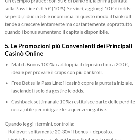
Un esempio pratico: con 50 € di bankroll, la prima puntata
sulla Pass Line è di 5 € (10 %). Se vinci, aggiungi 10 € di odds;
se perdi, riduci a 5 € e ricomincia. In questo modo il bankroll
tende a crescere lentamente ma costantemente, soprattutto
quando i bonus aumentano il capitale disponibile.
5. Le Promozioni più Convenienti dei Principali
Casinò Online
Match Bonus 100 %: raddoppia il deposito fino a 200 €,
ideale per provare il craps con più bankroll.
Free Bet sulla Pass Line: il casinò copre la puntata iniziale,
lasciandoti solo da gestire le odds.
Cashback settimanale 10 %: restituisce parte delle perdite
netta, utile per mitigare le sequenze negative.
Quando leggi i termini, controlla:
– Rollover: solitamente 20‑30× il bonus + deposito.
– Limiti di scommessa: alcuni bonus limitano la puntata