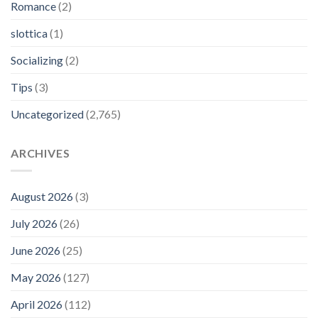
Romance
(2)
slottica
(1)
Socializing
(2)
Tips
(3)
Uncategorized
(2,765)
ARCHIVES
August 2026
(3)
July 2026
(26)
June 2026
(25)
May 2026
(127)
April 2026
(112)