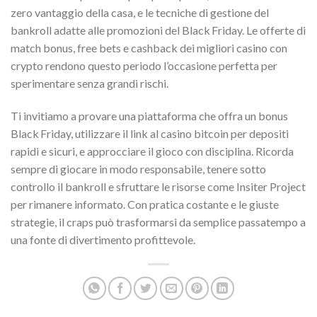
zero vantaggio della casa, e le tecniche di gestione del
bankroll adatte alle promozioni del Black Friday. Le offerte di
match bonus, free bets e cashback dei migliori casino con
crypto rendono questo periodo l’occasione perfetta per
sperimentare senza grandi rischi.
Ti invitiamo a provare una piattaforma che offra un bonus
Black Friday, utilizzare il link al casino bitcoin per depositi
rapidi e sicuri, e approcciare il gioco con disciplina. Ricorda
sempre di giocare in modo responsabile, tenere sotto
controllo il bankroll e sfruttare le risorse come Insiter Project
per rimanere informato. Con pratica costante e le giuste
strategie, il craps può trasformarsi da semplice passatempo a
una fonte di divertimento profittevole.