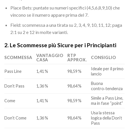
Place Bets: puntate su numeri specifici (4,5,6,8,9,10) che
vincono se il numero appare prima del 7.
Field: scommessa a una tirata su 2, 3, 4, 9, 10, 11, 12; paga
2:1 su 2 e 12 in molte varianti.
2. Le Scommesse più Sicure per i Principianti
VANTAGGIO
RTP
SCOMMESSA
CONSIGLIO
CASA
APPROX.
Ideale per il primo
Pass Line
1,41 %
98,59 %
lancio
Buona
Don’t Pass
1,36 %
98,64 %
contro‑tendenza
Simile a Pass Line,
Come
1,41 %
98,59 %
ma in fase “point”
Usa la stessa
Don’t Come
1,36 %
98,64 %
logica della Don’t
Pass