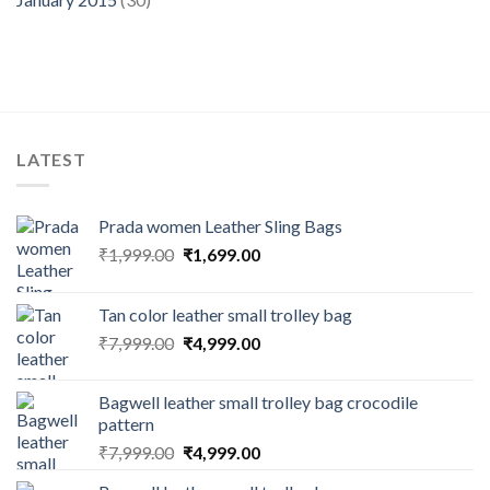
LATEST
Prada women Leather Sling Bags
₹
1,999.00
₹
1,699.00
Tan color leather small trolley bag
₹
7,999.00
₹
4,999.00
Bagwell leather small trolley bag crocodile
pattern
₹
7,999.00
₹
4,999.00