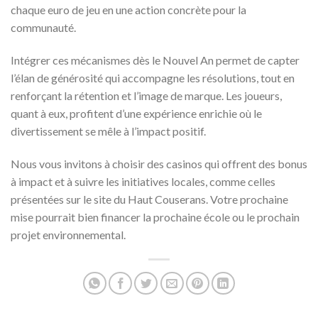
chaque euro de jeu en une action concrète pour la
communauté.
Intégrer ces mécanismes dès le Nouvel An permet de capter
l’élan de générosité qui accompagne les résolutions, tout en
renforçant la rétention et l’image de marque. Les joueurs,
quant à eux, profitent d’une expérience enrichie où le
divertissement se mêle à l’impact positif.
Nous vous invitons à choisir des casinos qui offrent des bonus
à impact et à suivre les initiatives locales, comme celles
présentées sur le site du Haut Couserans. Votre prochaine
mise pourrait bien financer la prochaine école ou le prochain
projet environnemental.