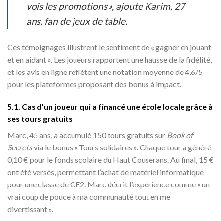
vois les promotions »,
ajoute Karim, 27
ans, fan de jeux de table.
Ces témoignages illustrent le sentiment de « gagner en jouant
et en aidant ». Les joueurs rapportent une hausse de la fidélité,
et les avis en ligne reflètent une notation moyenne de 4,6/5
pour les plateformes proposant des bonus à impact.
5.1. Cas d’un joueur qui a financé une école locale grâce à
ses tours gratuits
Marc, 45 ans, a accumulé 150 tours gratuits sur
Book of
Secrets
via le bonus « Tours solidaires ». Chaque tour a généré
0,10 € pour le fonds scolaire du Haut Couserans. Au final, 15 €
ont été versés, permettant l’achat de matériel informatique
pour une classe de CE2. Marc décrit l’expérience comme « un
vrai coup de pouce à ma communauté tout en me
divertissant ».