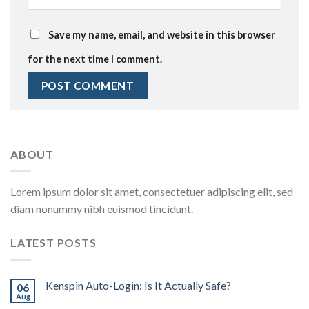
Save my name, email, and website in this browser
for the next time I comment.
ABOUT
Lorem ipsum dolor sit amet, consectetuer adipiscing elit, sed
diam nonummy nibh euismod tincidunt.
LATEST POSTS
Kenspin Auto-Login: Is It Actually Safe?
06
Aug