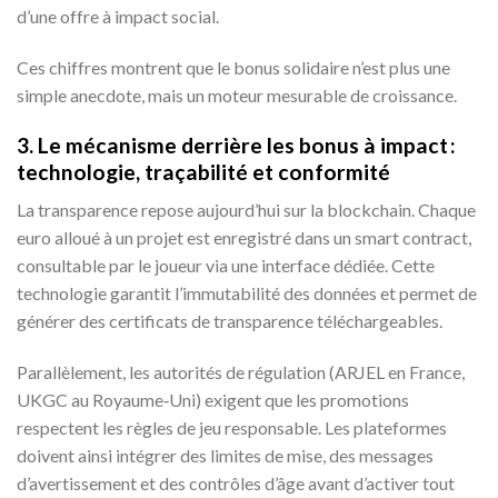
d’une offre à impact social.
Ces chiffres montrent que le bonus solidaire n’est plus une
simple anecdote, mais un moteur mesurable de croissance.
3. Le mécanisme derrière les bonus à impact :
technologie, traçabilité et conformité
La transparence repose aujourd’hui sur la blockchain. Chaque
euro alloué à un projet est enregistré dans un smart contract,
consultable par le joueur via une interface dédiée. Cette
technologie garantit l’immutabilité des données et permet de
générer des certificats de transparence téléchargeables.
Parallèlement, les autorités de régulation (ARJEL en France,
UKGC au Royaume‑Uni) exigent que les promotions
respectent les règles de jeu responsable. Les plateformes
doivent ainsi intégrer des limites de mise, des messages
d’avertissement et des contrôles d’âge avant d’activer tout