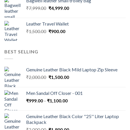
Bagwell leather small trolley bag
₹
7,999.00
₹
4,999.00
Leather Travel Wallet
₹
1,500.00
₹
900.00
BEST SELLING
Genuine Leather Black Mild Laptop Zip Sleeve
₹
2,000.00
₹
1,500.00
Men Sandal Off Closer - 001
₹
999.00
–
₹
1,100.00
Genuine Leather Black Color ''25'' Liter Laptop
Backpack
₹
2,000.00
₹
1,800.00