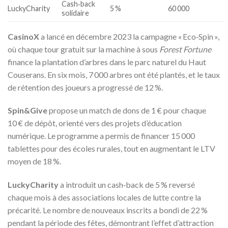
Cash‑back
LuckyCharity
5 %
60 000
solidaire
CasinoX
a lancé en décembre 2023 la campagne « Eco‑Spin »,
où chaque tour gratuit sur la machine à sous
Forest Fortune
finance la plantation d’arbres dans le parc naturel du Haut
Couserans. En six mois, 7 000 arbres ont été plantés, et le taux
de rétention des joueurs a progressé de 12 %.
Spin&Give
propose un match de dons de 1 € pour chaque
10 € de dépôt, orienté vers des projets d’éducation
numérique. Le programme a permis de financer 15 000
tablettes pour des écoles rurales, tout en augmentant le LTV
moyen de 18 %.
LuckyCharity
a introduit un cash‑back de 5 % reversé
chaque mois à des associations locales de lutte contre la
précarité. Le nombre de nouveaux inscrits a bondi de 22 %
pendant la période des fêtes, démontrant l’effet d’attraction