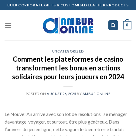
Skip
BULK CORPORATE GIFTS & CUSTOMISED LEATHER PRODUCTS
to
content
0
UNCATEGORIZED
Comment les plateformes de casino
transforment les bonus en actions
solidaires pour leurs joueurs en 2024
POSTED ON
AUGUST 26, 2025
BY
AMBUR ONLINE
Le Nouvel An arrive avec son lot de résolutions : se ménager
davantage, voyager, et surtout, être plus généreux. Dans
l’univers du jeu en ligne, cette vague de bien‑être se traduit