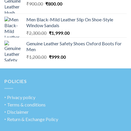
₹
900.00
₹
800.00
Men Black-Mild Leather Slip On Shoe-Style
Window Sandals
₹
2,300.00
₹
1,999.00
Genuine Leather Safety Shoes Oxford Boots For
Men
₹
1,200.00
₹
999.00
POLICIES
‣
Privacy policy
‣ Terms & conditions
‣ Disclaimer
‣ Return & Exchange Policy