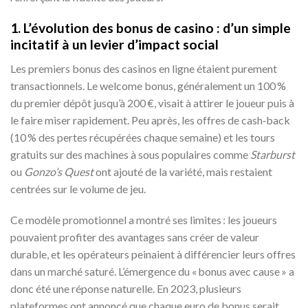
1. L’évolution des bonus de casino : d’un simple
incitatif à un levier d’impact social
Les premiers bonus des casinos en ligne étaient purement
transactionnels. Le welcome bonus, généralement un 100 %
du premier dépôt jusqu’à 200 €, visait à attirer le joueur puis à
le faire miser rapidement. Peu après, les offres de cash‑back
(10 % des pertes récupérées chaque semaine) et les tours
gratuits sur des machines à sous populaires comme
Starburst
ou
Gonzo’s Quest
ont ajouté de la variété, mais restaient
centrées sur le volume de jeu.
Ce modèle promotionnel a montré ses limites : les joueurs
pouvaient profiter des avantages sans créer de valeur
durable, et les opérateurs peinaient à différencier leurs offres
dans un marché saturé. L’émergence du « bonus avec cause » a
donc été une réponse naturelle. En 2023, plusieurs
plateformes ont annoncé que chaque euro de bonus serait