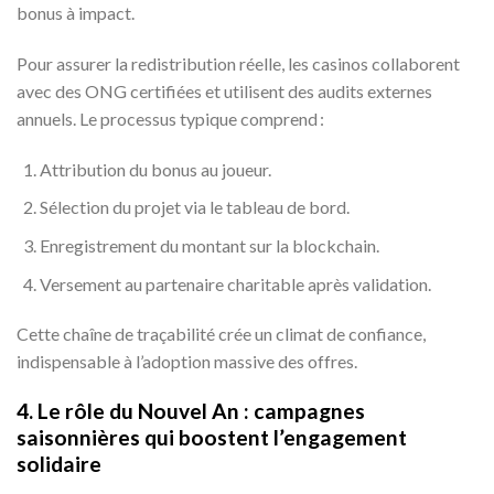
bonus à impact.
Pour assurer la redistribution réelle, les casinos collaborent
avec des ONG certifiées et utilisent des audits externes
annuels. Le processus typique comprend :
Attribution du bonus au joueur.
Sélection du projet via le tableau de bord.
Enregistrement du montant sur la blockchain.
Versement au partenaire charitable après validation.
Cette chaîne de traçabilité crée un climat de confiance,
indispensable à l’adoption massive des offres.
4. Le rôle du Nouvel An : campagnes
saisonnières qui boostent l’engagement
solidaire