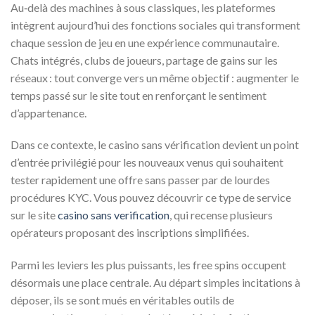
Au‑delà des machines à sous classiques, les plateformes
intègrent aujourd’hui des fonctions sociales qui transforment
chaque session de jeu en une expérience communautaire.
Chats intégrés, clubs de joueurs, partage de gains sur les
réseaux : tout converge vers un même objectif : augmenter le
temps passé sur le site tout en renforçant le sentiment
d’appartenance.
Dans ce contexte, le casino sans vérification devient un point
d’entrée privilégié pour les nouveaux venus qui souhaitent
tester rapidement une offre sans passer par de lourdes
procédures KYC. Vous pouvez découvrir ce type de service
sur le site
casino sans verification
, qui recense plusieurs
opérateurs proposant des inscriptions simplifiées.
Parmi les leviers les plus puissants, les free spins occupent
désormais une place centrale. Au départ simples incitations à
déposer, ils se sont mués en véritables outils de