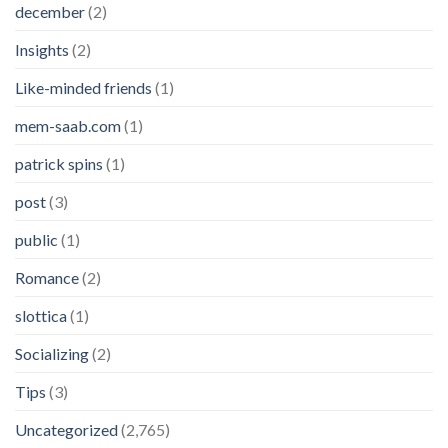
december
(2)
Insights
(2)
Like-minded friends
(1)
mem-saab.com
(1)
patrick spins
(1)
post
(3)
public
(1)
Romance
(2)
slottica
(1)
Socializing
(2)
Tips
(3)
Uncategorized
(2,765)