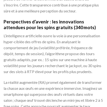
s’inscrire. Cette transparence contribue à une pratique plus
sûre et à une meilleure perception du secteur.
Perspectives d’avenir : les innovations
attendues pour les spins gratuits (340 mots)
L’intelligence artificielle ouvre la voie à une personnalisation
hyper‑ciblée des offres de spins. En analysant le
comportement de jeu (volatilité préférée, fréquence de
dépôt, temps de session), l’algorithme propose des tours
gratuits adaptés, par ex. : 15 spins sur une machine à haute
volatilité pour les joueurs recherchant le jackpot, ou 30 spins
sur des slots à RTP élevé pour les profils plus prudents.
La réalité augmentée (RA) promet également de transformer
la chasse aux œufs en une expérience immersive. Imaginez un
smartphone qui superpose des œufs virtuels dans votre
salon ; chaque œuf trouvé déclenche un mini‑jeu et libère 2 à 5
free spins. Cette approche pourrait augmenter le taux