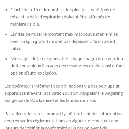
Clarté de l’offre : le nombre de spins, les conditions de
mise et la date d’expiration doivent être affichés de
manière lisible.
Limites de mise : le montant maximal pouvant être misé
avec un spin gratuit ne doit pas dépasser 5 % du dépôt
initial.
Messages de jeu responsable : chaque page de promotion
doit contenir un lien vers des ressources d’aide, ainsi qu’une
option d’auto‑exclusion.
Les opérateurs intègrent ces obligations via des pop‑ups qui
apparaissent avant l’activation du spin, rappelant le wagering
(exigence de 30 x la mise) et les limites de mise.
Par ailleurs, les sites comme Gyrolift offrent des informations
neutres sur les réglementations en vigueur, permettant aux
joueurs de vérifier la conformité d’un casino avant de