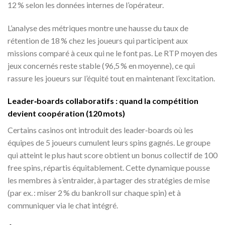
12 % selon les données internes de l’opérateur.
L’analyse des métriques montre une hausse du taux de
rétention de 18 % chez les joueurs qui participent aux
missions comparé à ceux qui ne le font pas. Le RTP moyen des
jeux concernés reste stable (96,5 % en moyenne), ce qui
rassure les joueurs sur l’équité tout en maintenant l’excitation.
Leader‑boards collaboratifs : quand la compétition
devient coopération (120 mots)
Certains casinos ont introduit des leader‑boards où les
équipes de 5 joueurs cumulent leurs spins gagnés. Le groupe
qui atteint le plus haut score obtient un bonus collectif de 100
free spins, répartis équitablement. Cette dynamique pousse
les membres à s’entraider, à partager des stratégies de mise
(par ex. : miser 2 % du bankroll sur chaque spin) et à
communiquer via le chat intégré.