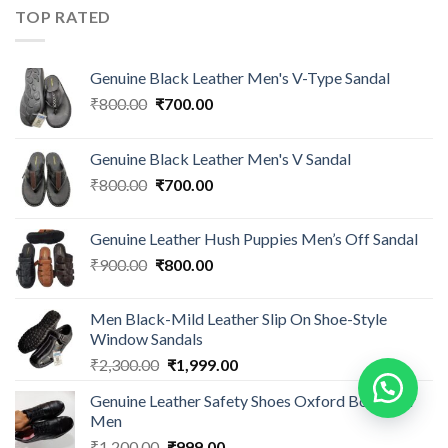
TOP RATED
Genuine Black Leather Men's V-Type Sandal
₹
800.00
₹
700.00
Genuine Black Leather Men's V Sandal
₹
800.00
₹
700.00
Genuine Leather Hush Puppies Men’s Off Sandal
₹
900.00
₹
800.00
Men Black-Mild Leather Slip On Shoe-Style
Window Sandals
₹
2,300.00
₹
1,999.00
Genuine Leather Safety Shoes Oxford Boots For
Men
₹
1,200.00
₹
999.00