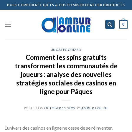
Skip
BULK CORPORATE GIFTS & CUSTOMISED LEATHER PRODUCTS
to
content
0
UNCATEGORIZED
Comment les spins gratuits
transforment les communautés de
joueurs : analyse des nouvelles
stratégies sociales des casinos en
ligne pour Pâques
POSTED ON
OCTOBER 15, 2025
BY
AMBUR ONLINE
L’univers des casinos en ligne ne cesse de se réinventer.