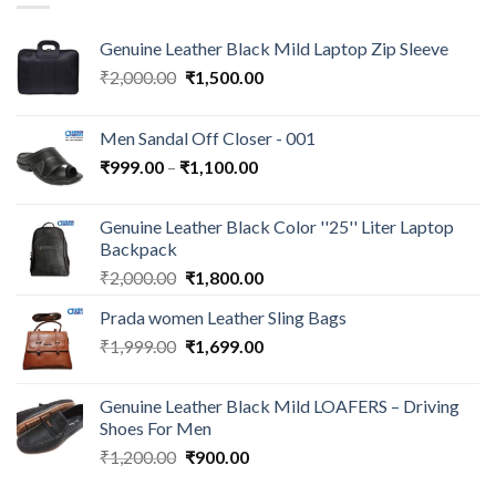
Genuine Leather Black Mild Laptop Zip Sleeve
₹
2,000.00
₹
1,500.00
Men Sandal Off Closer - 001
₹
999.00
–
₹
1,100.00
Genuine Leather Black Color ''25'' Liter Laptop
Backpack
₹
2,000.00
₹
1,800.00
Prada women Leather Sling Bags
₹
1,999.00
₹
1,699.00
Genuine Leather Black Mild LOAFERS – Driving
Shoes For Men
₹
1,200.00
₹
900.00