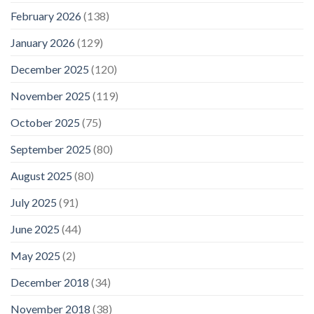
February 2026
(138)
January 2026
(129)
December 2025
(120)
November 2025
(119)
October 2025
(75)
September 2025
(80)
August 2025
(80)
July 2025
(91)
June 2025
(44)
May 2025
(2)
December 2018
(34)
November 2018
(38)