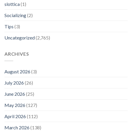
slottica
(1)
Socializing
(2)
Tips
(3)
Uncategorized
(2,765)
ARCHIVES
August 2026
(3)
July 2026
(26)
June 2026
(25)
May 2026
(127)
April 2026
(112)
March 2026
(138)