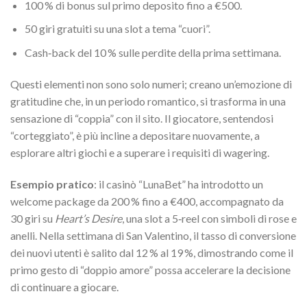
100 % di bonus sul primo deposito fino a €500.
50 giri gratuiti su una slot a tema “cuori”.
Cash‑back del 10 % sulle perdite della prima settimana.
Questi elementi non sono solo numeri; creano un’emozione di
gratitudine che, in un periodo romantico, si trasforma in una
sensazione di “coppia” con il sito. Il giocatore, sentendosi
“corteggiato”, è più incline a depositare nuovamente, a
esplorare altri giochi e a superare i requisiti di wagering.
Esempio pratico
: il casinò “LunaBet” ha introdotto un
welcome package da 200 % fino a €400, accompagnato da
30 giri su
Heart’s Desire
, una slot a 5‑reel con simboli di rose e
anelli. Nella settimana di San Valentino, il tasso di conversione
dei nuovi utenti è salito dal 12 % al 19 %, dimostrando come il
primo gesto di “doppio amore” possa accelerare la decisione
di continuare a giocare.