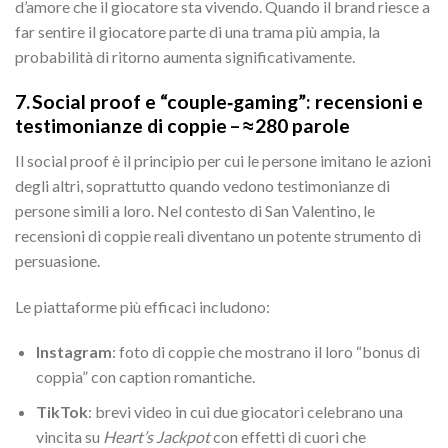
d’amore che il giocatore sta vivendo. Quando il brand riesce a
far sentire il giocatore parte di una trama più ampia, la
probabilità di ritorno aumenta significativamente.
7. Social proof e “couple‑gaming”: recensioni e
testimonianze di coppie – ≈ 280 parole
Il social proof è il principio per cui le persone imitano le azioni
degli altri, soprattutto quando vedono testimonianze di
persone simili a loro. Nel contesto di San Valentino, le
recensioni di coppie reali diventano un potente strumento di
persuasione.
Le piattaforme più efficaci includono:
Instagram
: foto di coppie che mostrano il loro “bonus di
coppia” con caption romantiche.
TikTok
: brevi video in cui due giocatori celebrano una
vincita su
Heart’s Jackpot
con effetti di cuori che