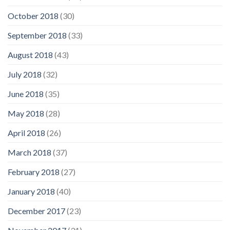
October 2018
(30)
September 2018
(33)
August 2018
(43)
July 2018
(32)
June 2018
(35)
May 2018
(28)
April 2018
(26)
March 2018
(37)
February 2018
(27)
January 2018
(40)
December 2017
(23)