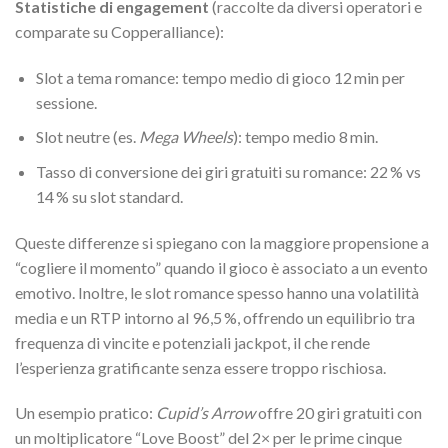
Statistiche di engagement
(raccolte da diversi operatori e
comparate su Copperalliance):
Slot a tema romance: tempo medio di gioco 12 min per
sessione.
Slot neutre (es.
Mega Wheels
): tempo medio 8 min.
Tasso di conversione dei giri gratuiti su romance: 22 % vs
14 % su slot standard.
Queste differenze si spiegano con la maggiore propensione a
“cogliere il momento” quando il gioco è associato a un evento
emotivo. Inoltre, le slot romance spesso hanno una volatilità
media e un RTP intorno al 96,5 %, offrendo un equilibrio tra
frequenza di vincite e potenziali jackpot, il che rende
l’esperienza gratificante senza essere troppo rischiosa.
Un esempio pratico:
Cupid’s Arrow
offre 20 giri gratuiti con
un moltiplicatore “Love Boost” del 2× per le prime cinque