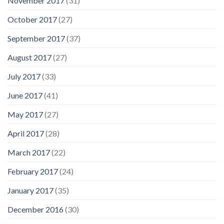
November 2017
(31)
October 2017
(27)
September 2017
(37)
August 2017
(27)
July 2017
(33)
June 2017
(41)
May 2017
(27)
April 2017
(28)
March 2017
(22)
February 2017
(24)
January 2017
(35)
December 2016
(30)