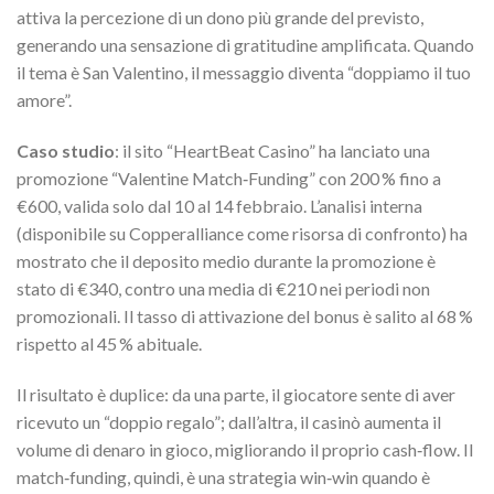
attiva la percezione di un dono più grande del previsto,
generando una sensazione di gratitudine amplificata. Quando
il tema è San Valentino, il messaggio diventa “doppiamo il tuo
amore”.
Caso studio
: il sito “HeartBeat Casino” ha lanciato una
promozione “Valentine Match‑Funding” con 200 % fino a
€600, valida solo dal 10 al 14 febbraio. L’analisi interna
(disponibile su Copperalliance come risorsa di confronto) ha
mostrato che il deposito medio durante la promozione è
stato di €340, contro una media di €210 nei periodi non
promozionali. Il tasso di attivazione del bonus è salito al 68 %
rispetto al 45 % abituale.
Il risultato è duplice: da una parte, il giocatore sente di aver
ricevuto un “doppio regalo”; dall’altra, il casinò aumenta il
volume di denaro in gioco, migliorando il proprio cash‑flow. Il
match‑funding, quindi, è una strategia win‑win quando è