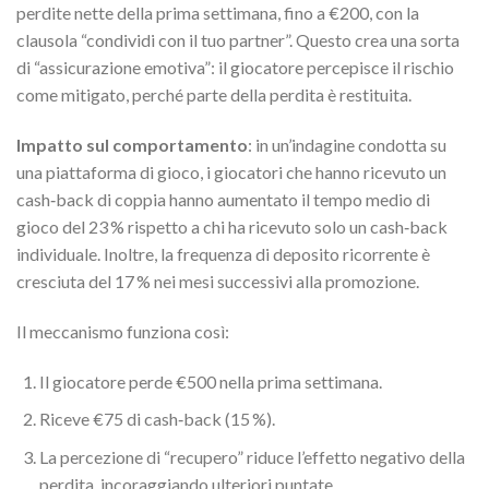
perdite nette della prima settimana, fino a €200, con la
clausola “condividi con il tuo partner”. Questo crea una sorta
di “assicurazione emotiva”: il giocatore percepisce il rischio
come mitigato, perché parte della perdita è restituita.
Impatto sul comportamento
: in un’indagine condotta su
una piattaforma di gioco, i giocatori che hanno ricevuto un
cash‑back di coppia hanno aumentato il tempo medio di
gioco del 23 % rispetto a chi ha ricevuto solo un cash‑back
individuale. Inoltre, la frequenza di deposito ricorrente è
cresciuta del 17 % nei mesi successivi alla promozione.
Il meccanismo funziona così:
Il giocatore perde €500 nella prima settimana.
Riceve €75 di cash‑back (15 %).
La percezione di “recupero” riduce l’effetto negativo della
perdita, incoraggiando ulteriori puntate.