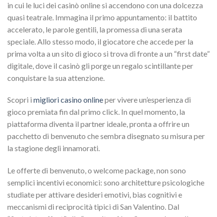
in cui le luci dei casinò online si accendono con una dolcezza
quasi teatrale. Immagina il primo appuntamento: il battito
accelerato, le parole gentili, la promessa di una serata
speciale. Allo stesso modo, il giocatore che accede per la
prima volta a un sito di gioco si trova di fronte a un “first date”
digitale, dove il casinò gli porge un regalo scintillante per
conquistare la sua attenzione.
Scopri i
migliori casino online
per vivere un’esperienza di
gioco premiata fin dal primo click. In quel momento, la
piattaforma diventa il partner ideale, pronta a offrire un
pacchetto di benvenuto che sembra disegnato su misura per
la stagione degli innamorati.
Le offerte di benvenuto, o welcome package, non sono
semplici incentivi economici: sono architetture psicologiche
studiate per attivare desideri emotivi, bias cognitivi e
meccanismi di reciprocità tipici di San Valentino. Dal