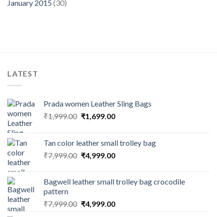
January 2015
(30)
LATEST
Prada women Leather Sling Bags
₹
1,999.00
₹
1,699.00
Tan color leather small trolley bag
₹
7,999.00
₹
4,999.00
Bagwell leather small trolley bag crocodile
pattern
₹
7,999.00
₹
4,999.00