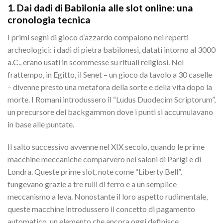
1. Dai dadi di Babilonia alle slot online: una
cronologia tecnica
I primi segni di gioco d’azzardo compaiono nei reperti
archeologici: i dadi di pietra babilonesi, datati intorno al 3000
a.C., erano usati in scommesse su rituali religiosi. Nel
frattempo, in Egitto, il Senet – un gioco da tavolo a 30 caselle
– divenne presto una metafora della sorte e della vita dopo la
morte. I Romani introdussero il “Ludus Duodecim Scriptorum”,
un precursore del backgammon dove i punti si accumulavano
in base alle puntate.
Il salto successivo avvenne nel XIX secolo, quando le prime
macchine meccaniche comparvero nei saloni di Parigi e di
Londra. Queste prime slot, note come “Liberty Bell”,
fungevano grazie a tre rulli di ferro e a un semplice
meccanismo a leva. Nonostante il loro aspetto rudimentale,
queste macchine introdussero il concetto di pagamento
automatico, un elemento che ancora oggi definisce