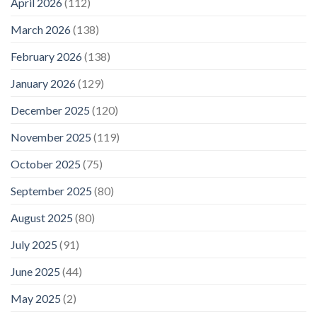
April 2026
(112)
March 2026
(138)
February 2026
(138)
January 2026
(129)
December 2025
(120)
November 2025
(119)
October 2025
(75)
September 2025
(80)
August 2025
(80)
July 2025
(91)
June 2025
(44)
May 2025
(2)