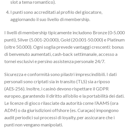
slot a tema romantico).
I punti sono accreditati al profilo del giocatore,
aggiornando il suo livello di membership.
I livelli di membership tipicamente includono Bronze (0‑5.000
punti), Silver (5.001‑20.000), Gold (20.001‑50.000) e Platinum
(oltre 50.000). Ogni soglia prevede vantaggi crescenti: bonus
di benvenuto aumentati, cash‑back settimanale, accesso a
tornei esclusivi e persino assistenza personale 24/7.
Sicurezza e conformità sono pilastri imprescindibili. I dati
personali sono criptati sia in transito (TLS) sia a riposo
(AES‑256). Inoltre, i casinò devono rispettare il GDPR
europeo, garantendo il diritto all’oblio e la portabilità dei dati.
Le licenze di gioco rilasciate da autorità come l’AAMS (ora
ADM) o da giurisdizioni offshore (es. Curaçao) impongono
audit periodici sui processi di loyalty, per assicurare che i
punti non vengano manipolati.