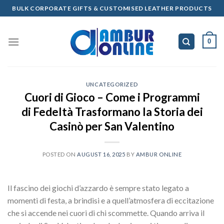
Skip
BULK CORPORATE GIFTS & CUSTOMISED LEATHER PRODUCTS
to
content
0
UNCATEGORIZED
Cuori di Gioco – Come i Programmi
di Fedeltà Trasformano la Storia dei
Casinò per San Valentino
POSTED ON
AUGUST 16, 2025
BY
AMBUR ONLINE
Il fascino dei giochi d’azzardo è sempre stato legato a
momenti di festa, a brindisi e a quell’atmosfera di eccitazione
che si accende nei cuori di chi scommette. Quando arriva il