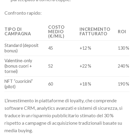
Confronto rapido:
COSTO
TIPO DI
INCREMENTO
MEDIO
ROI
CAMPAGNA
FATTURATO
(€/MIL)
Standard (deposit
45
+12 %
130 %
bonus)
Valentine‑only
(bonus cuori +
52
+22 %
240 %
tornei)
NFT “cuoricini”
60
+18 %
190 %
(pilot)
L’investimento in piattaforme di loyalty, che comprende
software CRM, analytics avanzati e sistemi di sicurezza, si
traduce in un risparmio pubblicitario stimato del 30 %
rispetto a campagne di acquisizione tradizionali basate su
media buying.