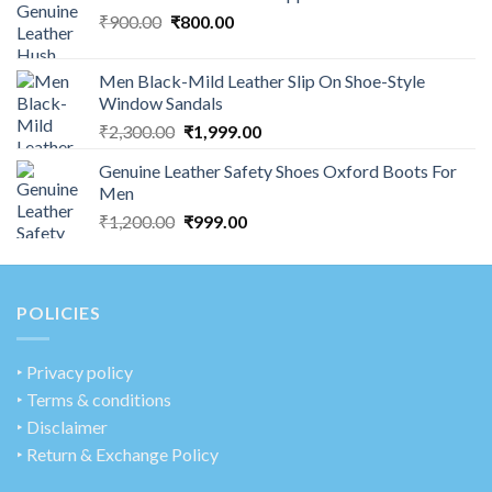
₹
900.00
₹
800.00
Men Black-Mild Leather Slip On Shoe-Style
Window Sandals
₹
2,300.00
₹
1,999.00
Genuine Leather Safety Shoes Oxford Boots For
Men
₹
1,200.00
₹
999.00
POLICIES
‣
Privacy policy
‣ Terms & conditions
‣ Disclaimer
‣ Return & Exchange Policy