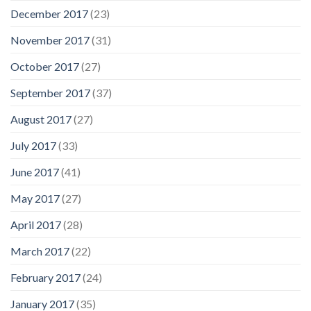
December 2017
(23)
November 2017
(31)
October 2017
(27)
September 2017
(37)
August 2017
(27)
July 2017
(33)
June 2017
(41)
May 2017
(27)
April 2017
(28)
March 2017
(22)
February 2017
(24)
January 2017
(35)