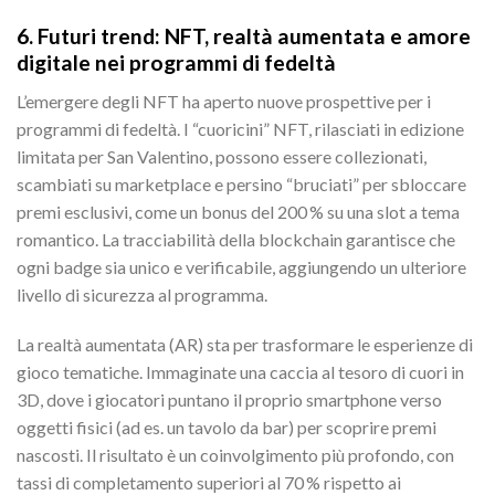
6. Futuri trend: NFT, realtà aumentata e amore
digitale nei programmi di fedeltà
L’emergere degli NFT ha aperto nuove prospettive per i
programmi di fedeltà. I “cuoricini” NFT, rilasciati in edizione
limitata per San Valentino, possono essere collezionati,
scambiati su marketplace e persino “bruciati” per sbloccare
premi esclusivi, come un bonus del 200 % su una slot a tema
romantico. La tracciabilità della blockchain garantisce che
ogni badge sia unico e verificabile, aggiungendo un ulteriore
livello di sicurezza al programma.
La realtà aumentata (AR) sta per trasformare le esperienze di
gioco tematiche. Immaginate una caccia al tesoro di cuori in
3D, dove i giocatori puntano il proprio smartphone verso
oggetti fisici (ad es. un tavolo da bar) per scoprire premi
nascosti. Il risultato è un coinvolgimento più profondo, con
tassi di completamento superiori al 70 % rispetto ai