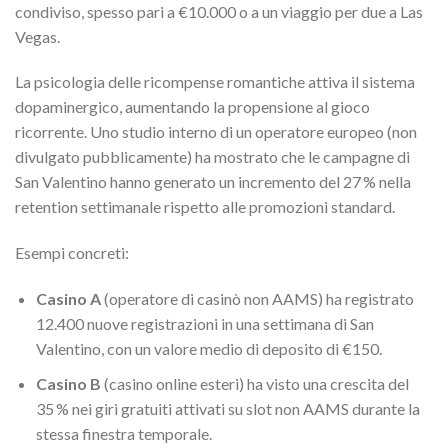
condiviso, spesso pari a €10.000 o a un viaggio per due a Las
Vegas.
La psicologia delle ricompense romantiche attiva il sistema
dopaminergico, aumentando la propensione al gioco
ricorrente. Uno studio interno di un operatore europeo (non
divulgato pubblicamente) ha mostrato che le campagne di
San Valentino hanno generato un incremento del 27 % nella
retention settimanale rispetto alle promozioni standard.
Esempi concreti:
Casino A
(operatore di casinò non AAMS) ha registrato
12.400 nuove registrazioni in una settimana di San
Valentino, con un valore medio di deposito di €150.
Casino B
(casino online esteri) ha visto una crescita del
35 % nei giri gratuiti attivati su slot non AAMS durante la
stessa finestra temporale.