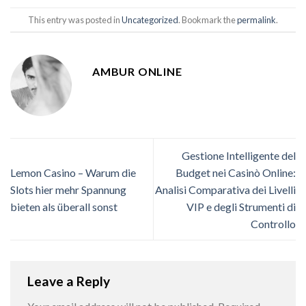
This entry was posted in
Uncategorized
. Bookmark the
permalink
.
AMBUR ONLINE
Gestione Intelligente del
Lemon Casino – Warum die
Budget nei Casinò Online:
Slots hier mehr Spannung
Analisi Comparativa dei Livelli
bieten als überall sonst
VIP e degli Strumenti di
Controllo
Leave a Reply