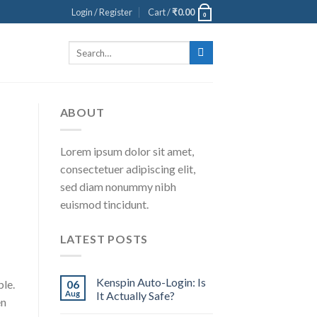
Login / Register
Cart /
₹
0.00
0
Search
for:
ABOUT
Lorem ipsum dolor sit amet,
consectetuer adipiscing elit,
sed diam nonummy nibh
euismod tincidunt.
LATEST POSTS
Kenspin Auto-Login: Is
ble.
06
Aug
It Actually Safe?
en