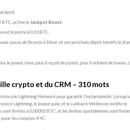
jackpot.
2 BTC, active le
Jackpot Boost
.
boost le porte à 0,10 BTC.
joueur passe de Bronze à Silver, et son prochain dépôt bénéficie d’u
us le joueur mise, plus il reçoit de points, plus il obtient de bonus, 
uille crypto et du CRM – 310 mots
 protocole Lightning Network pour garantir l’instantanéité. Lorsqu’
invoice Lightning, le joueur paie, et le callback Webhook notifie le
 sont limités à 0,00002 BTC, et les limites quotidiennes sont fixée
C pour les comptes KYC.