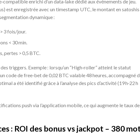
e‑compatible enrichi d’un data‑lake dédié aux événements de jeu.
us) est enregistrée avec un timestamp UTC, le montant en satoshis
e segmentation dynamique :
 3 fois/jour.
ons < 30 min.
rs, pertes > 0,5 BTC.
s triggers. Exemple : lorsqu’un “High‑roller” atteint le statut
 un code de free‑bet de 0,02 BTC valable 48 heures, accompagné d
timal a été identifié grâce à l’analyse des pics d’activité (19 h‑22 h
ifications push via l’application mobile, ce qui augmente le taux de
es : ROI des bonus vs jackpot – 380 mo