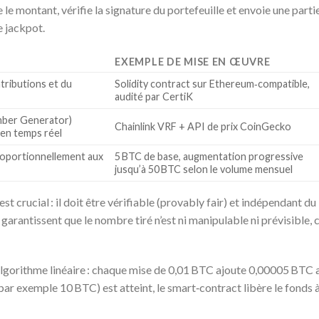
e le montant, vérifie la signature du portefeuille et envoie une parti
e jackpot.
EXEMPLE DE MISE EN ŒUVRE
tributions et du
Solidity contract sur Ethereum‑compatible,
audité par CertiK
mber Generator)
Chainlink VRF + API de prix CoinGecko
n en temps réel
roportionnellement aux
5 BTC de base, augmentation progressive
jusqu’à 50 BTC selon le volume mensuel
 crucial : il doit être vérifiable (provably fair) et indépendant du
garantissent que le nombre tiré n’est ni manipulable ni prévisible, 
 algorithme linéaire : chaque mise de 0,01 BTC ajoute 0,00005 BTC 
par exemple 10 BTC) est atteint, le smart‑contract libère le fonds 