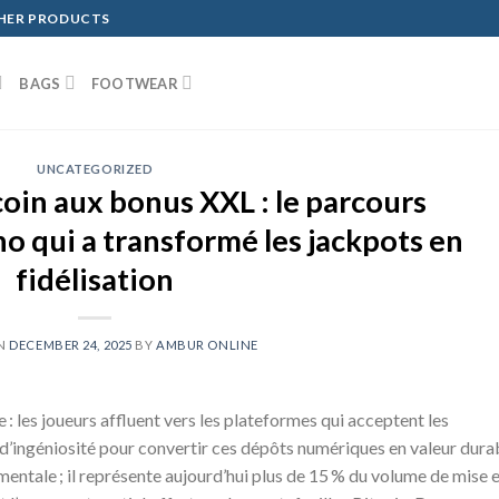
THER PRODUCTS
BAGS
FOOTWEAR
UNCATEGORIZED
coin aux bonus XXL : le parcours
o qui a transformé les jackpots en
fidélisation
ON
DECEMBER 24, 2025
BY
AMBUR ONLINE
: les joueurs affluent vers les plateformes qui acceptent les
 d’ingéniosité pour convertir ces dépôts numériques en valeur dura
mentale ; il représente aujourd’hui plus de 15 % du volume de mise 