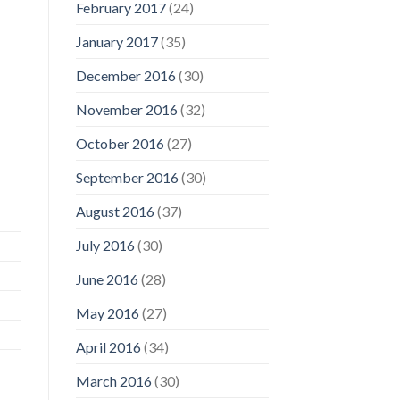
February 2017
(24)
January 2017
(35)
December 2016
(30)
November 2016
(32)
October 2016
(27)
September 2016
(30)
August 2016
(37)
July 2016
(30)
June 2016
(28)
May 2016
(27)
April 2016
(34)
March 2016
(30)