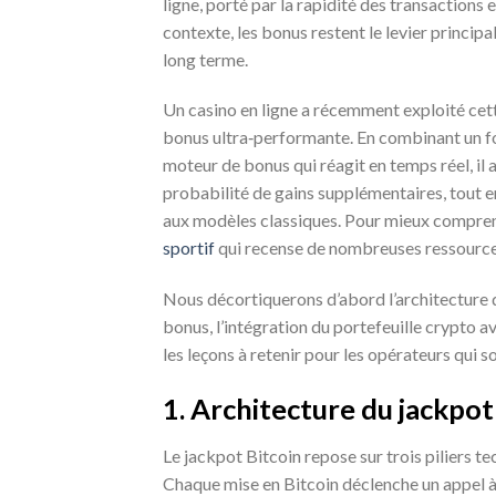
ligne, porté par la rapidité des transactions 
contexte, les bonus restent le levier principal
long terme.
Un casino en ligne a récemment exploité cet
bonus ultra‑performante. En combinant un f
moteur de bonus qui réagit en temps réel, i
probabilité de gains supplémentaires, tout 
aux modèles classiques. Pour mieux compren
sportif
qui recense de nombreuses ressources
Nous décortiquerons d’abord l’architecture d
bonus, l’intégration du portefeuille crypto a
les leçons à retenir pour les opérateurs qui 
1. Architecture du jackpot
Le jackpot Bitcoin repose sur trois piliers te
Chaque mise en Bitcoin déclenche un appel à 