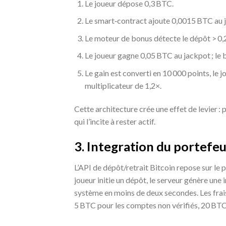
Le joueur dépose 0,3 BTC.
Le smart‑contract ajoute 0,0015 BTC au 
Le moteur de bonus détecte le dépôt > 0,
Le joueur gagne 0,05 BTC au jackpot ; le 
Le gain est converti en 10 000 points, le 
multiplicateur de 1,2×.
Cette architecture crée une effet de levier : pl
qui l’incite à rester actif.
3. Integration du portefe
L’API de dépôt/retrait Bitcoin repose sur le
joueur initie un dépôt, le serveur génère une 
système en moins de deux secondes. Les frais
5 BTC pour les comptes non vérifiés, 20 BT