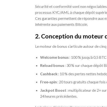
Sécurité et conformité sont non négociables.
processus KYC/AML à chaque dépôt supérieur 
Ces garanties permettent de répondre aux ex
inhérente aux paiements Bitcoin.
2. Conception du moteur 
Le moteur de bonus s’articule autour de cinq
Welcome bonus
: 100 % jusqu’à 0,5 BTC 
Reload bonus
: 30 % sur chaque dépôt Bi
Cashback
: 10 % des pertes nettes heb
Free‑spin
: 20 tours gratuits chaque fois
Jackpot Boost
: multiplicateur de 2× sur
24 heures précédentes.