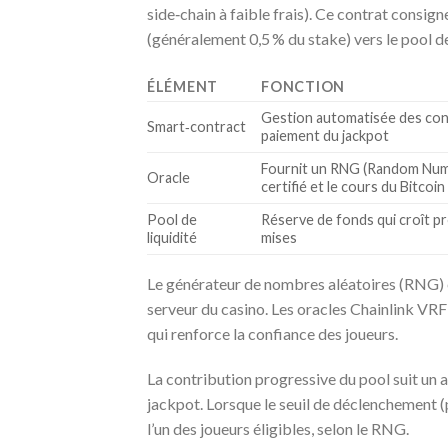
side‑chain à faible frais). Ce contrat consign
(généralement 0,5 % du stake) vers le pool d
ÉLÉMENT
FONCTION
Gestion automatisée des con
Smart‑contract
paiement du jackpot
Fournit un RNG (Random Nu
Oracle
certifié et le cours du Bitcoi
Pool de
Réserve de fonds qui croît p
liquidité
mises
Le générateur de nombres aléatoires (RNG) est
serveur du casino. Les oracles Chainlink VRF 
qui renforce la confiance des joueurs.
La contribution progressive du pool suit un
jackpot. Lorsque le seuil de déclenchement (
l’un des joueurs éligibles, selon le RNG.