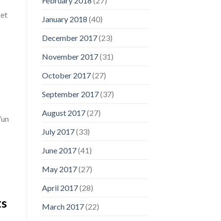
February 2018
(27)
 et
January 2018
(40)
December 2017
(23)
November 2017
(31)
October 2017
(27)
September 2017
(37)
August 2017
(27)
’un
July 2017
(33)
June 2017
(41)
May 2017
(27)
April 2017
(28)
ts
March 2017
(22)