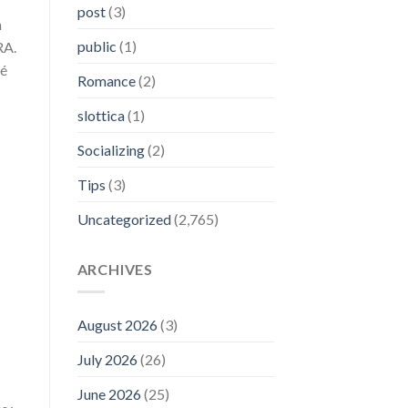
post
(3)
n
public
(1)
RA.
té
Romance
(2)
slottica
(1)
Socializing
(2)
Tips
(3)
Uncategorized
(2,765)
ARCHIVES
August 2026
(3)
July 2026
(26)
June 2026
(25)