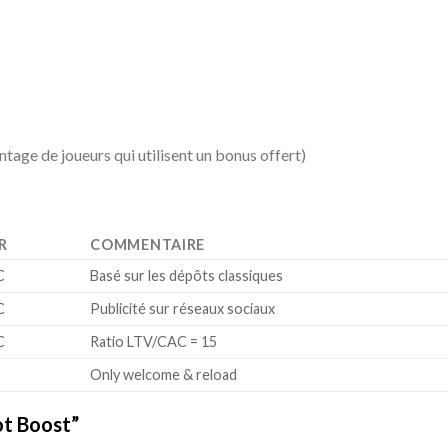
tage de joueurs qui utilisent un bonus offert)
R
COMMENTAIRE
C
Basé sur les dépôts classiques
C
Publicité sur réseaux sociaux
C
Ratio LTV/CAC = 15
Only welcome & reload
ot Boost”