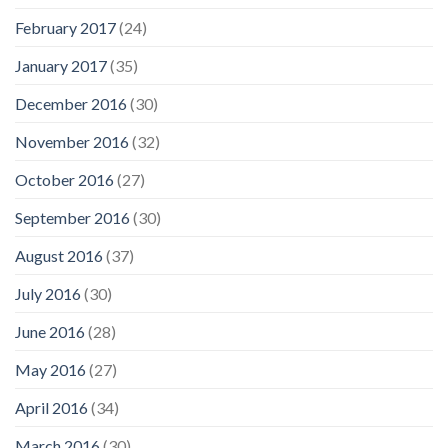
February 2017
(24)
January 2017
(35)
December 2016
(30)
November 2016
(32)
October 2016
(27)
September 2016
(30)
August 2016
(37)
July 2016
(30)
June 2016
(28)
May 2016
(27)
April 2016
(34)
March 2016
(30)