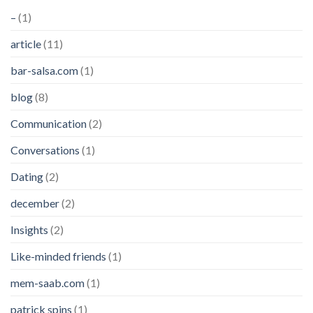
–
(1)
article
(11)
bar-salsa.com
(1)
blog
(8)
Communication
(2)
Conversations
(1)
Dating
(2)
december
(2)
Insights
(2)
Like-minded friends
(1)
mem-saab.com
(1)
patrick spins
(1)