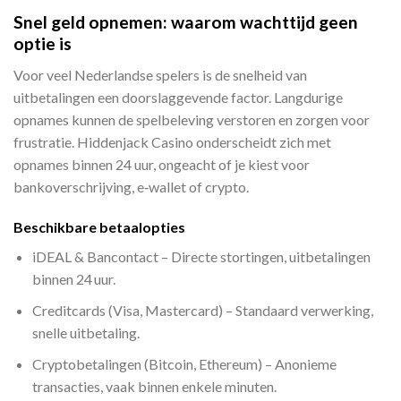
Snel geld opnemen: waarom wachttijd geen
optie is
Voor veel Nederlandse spelers is de snelheid van
uitbetalingen een doorslaggevende factor. Langdurige
opnames kunnen de spelbeleving verstoren en zorgen voor
frustratie. Hiddenjack Casino onderscheidt zich met
opnames binnen 24 uur, ongeacht of je kiest voor
bankoverschrijving, e‑wallet of crypto.
Beschikbare betaalopties
iDEAL & Bancontact – Directe stortingen, uitbetalingen
binnen 24 uur.
Creditcards (Visa, Mastercard) – Standaard verwerking,
snelle uitbetaling.
Cryptobetalingen (Bitcoin, Ethereum) – Anonieme
transacties, vaak binnen enkele minuten.