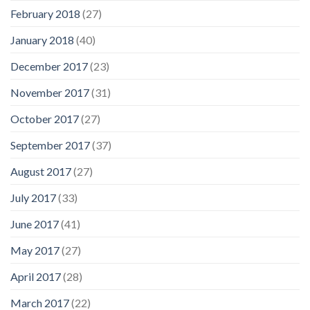
February 2018
(27)
January 2018
(40)
December 2017
(23)
November 2017
(31)
October 2017
(27)
September 2017
(37)
August 2017
(27)
July 2017
(33)
June 2017
(41)
May 2017
(27)
April 2017
(28)
March 2017
(22)