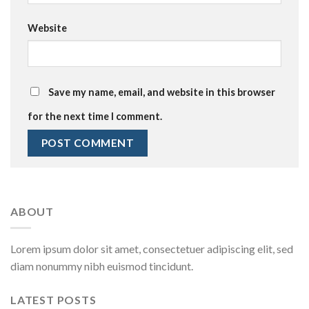
Website
Save my name, email, and website in this browser
for the next time I comment.
ABOUT
Lorem ipsum dolor sit amet, consectetuer adipiscing elit, sed
diam nonummy nibh euismod tincidunt.
LATEST POSTS