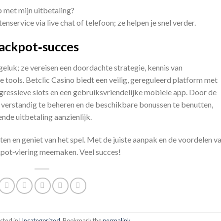
 met mijn uitbetaling?
service via live chat of telefoon; ze helpen je snel verder.
jackpot‑succes
geluk; ze vereisen een doordachte strategie, kennis van
 tools. Betclic Casino biedt een veilig, gereguleerd platform met
ogressieve slots en een gebruiksvriendelijke mobiele app. Door de
 verstandig te beheren en de beschikbare bonussen te benutten,
nde uitbetaling aanzienlijk.
eten en geniet van het spel. Met de juiste aanpak en de voordelen v
ckpot‑viering meemaken. Veel succes!
sted in
Uncategorized
. Bookmark the
permalink
.