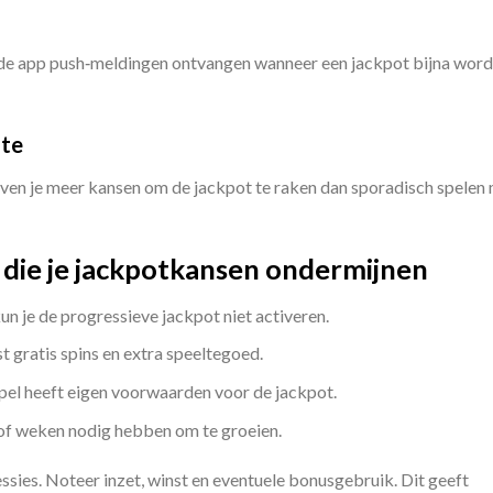
a de app push‑meldingen ontvangen wanneer een jackpot bijna word
ate
even je meer kansen om de jackpot te raken dan sporadisch spelen
die je jackpotkansen ondermijnen
un je de progressieve jackpot niet activeren.
 gratis spins en extra speeltegoed.
pel heeft eigen voorwaarden voor de jackpot.
of weken nodig hebben om te groeien.
ssies. Noteer inzet, winst en eventuele bonusgebruik. Dit geeft