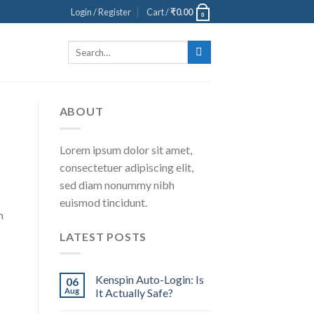
Login / Register
Cart /
₹
0.00
0
Search
for:
ABOUT
Lorem ipsum dolor sit amet,
consectetuer adipiscing elit,
sed diam nonummy nibh
euismod tincidunt.
n
LATEST POSTS
Kenspin Auto-Login: Is
06
Aug
It Actually Safe?