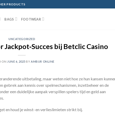
THER PRODUCTS
BAGS
FOOTWEAR
UNCATEGORIZED
 Jackpot‑Succes bij Betclic Casino
D ON
JUNE 6, 2025
BY
AMBUR ONLINE
eranderende uitbetaling, maar weten niet hoe ze hun kansen kunne
een gebrek aan kennis over spelmechanismen, inzetbeheer en de
nder een duidelijke aanpak verspillen spelers tijd en geld aan
es.
et en houd je winst‑ en verlieslimieten strikt bij.