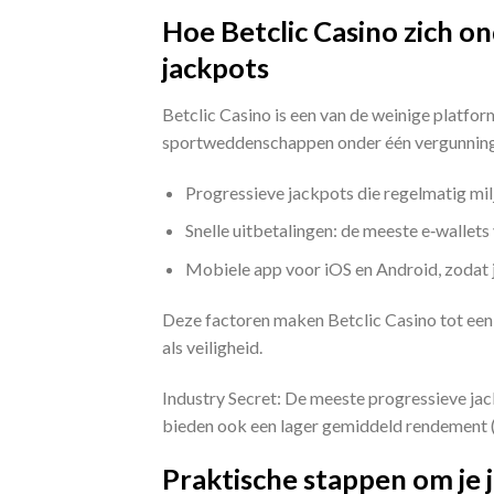
Hoe Betclic Casino zich on
jackpots
Betclic Casino is een van de weinige platfor
sportweddenschappen onder één vergunning
Progressieve jackpots die regelmatig mil
Snelle uitbetalingen: de meeste e‑wallet
Mobiele app voor iOS en Android, zodat j
Deze factoren maken Betclic Casino tot een 
als veiligheid.
Industry Secret: De meeste progressieve jack
bieden ook een lager gemiddeld rendement 
Praktische stappen om je