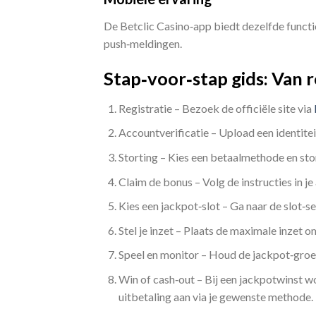
De Betclic Casino‑app biedt dezelfde functio
push‑meldingen.
Stap‑voor‑stap gids: Van r
Registratie – Bezoek de officiële site via
Accountverificatie – Upload een identitei
Storting – Kies een betaalmethode en s
Claim de bonus – Volg de instructies in 
Kies een jackpot‑slot – Ga naar de slot‑se
Stel je inzet – Plaats de maximale inzet 
Speel en monitor – Houd de jackpot‑groei
Win of cash‑out – Bij een jackpotwinst w
uitbetaling aan via je gewenste methode.