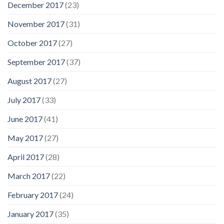
December 2017
(23)
November 2017
(31)
October 2017
(27)
September 2017
(37)
August 2017
(27)
July 2017
(33)
June 2017
(41)
May 2017
(27)
April 2017
(28)
March 2017
(22)
February 2017
(24)
January 2017
(35)