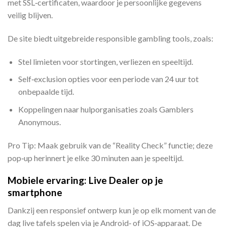
met SSL‑certificaten, waardoor je persoonlijke gegevens
veilig blijven.
De site biedt uitgebreide responsible gambling tools, zoals:
Stel limieten voor stortingen, verliezen en speeltijd.
Self‑exclusion opties voor een periode van 24 uur tot
onbepaalde tijd.
Koppelingen naar hulporganisaties zoals Gamblers
Anonymous.
Pro Tip: Maak gebruik van de “Reality Check” functie; deze
pop‑up herinnert je elke 30 minuten aan je speeltijd.
Mobiele ervaring: Live Dealer op je
smartphone
Dankzij een responsief ontwerp kun je op elk moment van de
dag live tafels spelen via je Android‑ of iOS‑apparaat. De