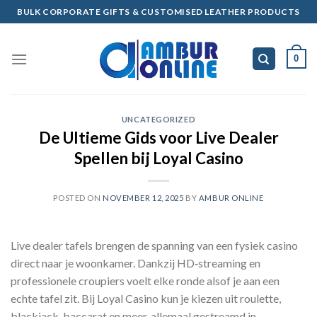
Skip
BULK CORPORATE GIFTS & CUSTOMISED LEATHER PRODUCTS
to
content
0
UNCATEGORIZED
De Ultieme Gids voor Live Dealer
Spellen bij Loyal Casino
POSTED ON
NOVEMBER 12, 2025
BY
AMBUR ONLINE
Live dealer tafels brengen de spanning van een fysiek casino
direct naar je woonkamer. Dankzij HD‑streaming en
professionele croupiers voelt elke ronde alsof je aan een
echte tafel zit. Bij Loyal Casino kun je kiezen uit roulette,
blackjack, baccarat en meer, allemaal gestreamd in