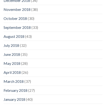
December 2018
(34)
November 2018
(38)
October 2018
(30)
September 2018
(33)
August 2018
(43)
July 2018
(32)
June 2018
(35)
May 2018
(28)
April 2018
(26)
March 2018
(37)
February 2018
(27)
January 2018
(40)