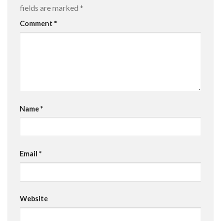
fields are marked
*
Comment
*
Name
*
Email
*
Website