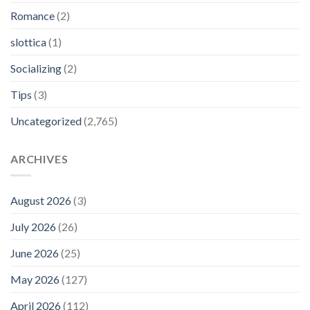
Romance
(2)
slottica
(1)
Socializing
(2)
Tips
(3)
Uncategorized
(2,765)
ARCHIVES
August 2026
(3)
July 2026
(26)
June 2026
(25)
May 2026
(127)
April 2026
(112)