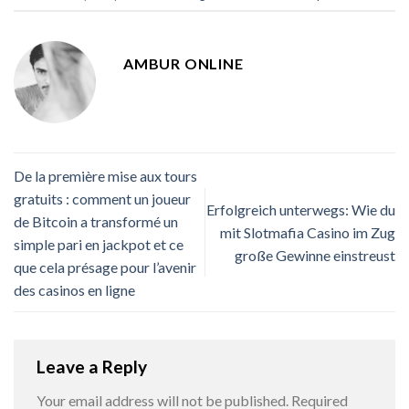
AMBUR ONLINE
De la première mise aux tours
gratuits : comment un joueur
Erfolgreich unterwegs: Wie du
de Bitcoin a transformé un
mit Slotmafia Casino im Zug
simple pari en jackpot et ce
große Gewinne einstreust
que cela présage pour l’avenir
des casinos en ligne
Leave a Reply
Your email address will not be published.
Required