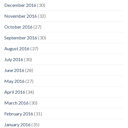
December 2016
(30)
November 2016
(32)
October 2016
(27)
September 2016
(30)
August 2016
(37)
July 2016
(30)
June 2016
(28)
May 2016
(27)
April 2016
(34)
March 2016
(30)
February 2016
(31)
January 2016
(35)