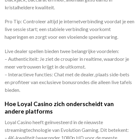
kristalheldere kwaliteit.
Pro Tip: Controleer altijd je internetverbinding voordat je een
live sessie start; een stabiele verbinding voorkomt
haperingen en zorgt voor een vloeiende speelervaring.
Live dealer spellen bieden twee belangrijke voordelen:
– Authenticiteit: Je ziet de croupier in realtime, waardoor je
meer vertrouwen krijgt in de uitkomst.
– Interactieve functies: Chat met de dealer, plaats side‑bets
en profiteer van exclusieve bonusrondes die alleen live tafels
bieden.
Hoe Loyal Casino zich onderscheidt van
andere platforms
Loyal Casino heeft geïnvesteerd in de nieuwste
streamingtechnologie van Evolution Gaming. Dit betekent:
– 4K‑kwaliteit (waaronder 1080p HD voor de meeste