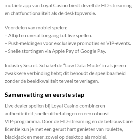
mobiele app van Loyal Casino biedt dezelfde HD‑streaming
en chatfunctionaliteit als de desktopversie.
Voordelen van mobiel spelen:
– Altijd en overal toegang tot live spellen.
– Push‑meldingen voor exclusieve promoties en VIP‑events.
– Snelle stortingen via Apple Pay of Google Pay.
Industry Secret: Schakel de “Low Data Mode” in als je een
zwakkere verbinding hebt; dit behoudt de speelbaarheid
zonder de beeldkwaliteit te veel te verlagen.
Samenvatting en eerste stap
Live dealer spellen bij Loyal Casino combineren
authenticiteit, snelle uitbetalingen en een robuust
VIP‑programma. Door de HD‑streaming en de betrouwbare
licentie kun je met een gerust hart genieten van roulette,
blackjack en meer, zowel op desktop als mobiel.