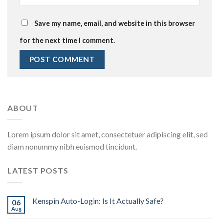
Save my name, email, and website in this browser
for the next time I comment.
ABOUT
Lorem ipsum dolor sit amet, consectetuer adipiscing elit, sed
diam nonummy nibh euismod tincidunt.
LATEST POSTS
Kenspin Auto-Login: Is It Actually Safe?
06
Aug