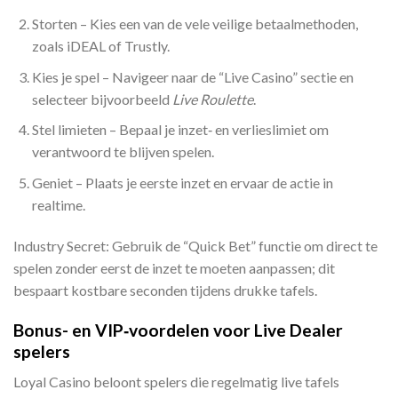
Storten – Kies een van de vele veilige betaalmethoden,
zoals iDEAL of Trustly.
Kies je spel – Navigeer naar de “Live Casino” sectie en
selecteer bijvoorbeeld
Live Roulette
.
Stel limieten – Bepaal je inzet‑ en verlieslimiet om
verantwoord te blijven spelen.
Geniet – Plaats je eerste inzet en ervaar de actie in
realtime.
Industry Secret: Gebruik de “Quick Bet” functie om direct te
spelen zonder eerst de inzet te moeten aanpassen; dit
bespaart kostbare seconden tijdens drukke tafels.
Bonus- en VIP‑voordelen voor Live Dealer
spelers
Loyal Casino beloont spelers die regelmatig live tafels