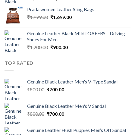
Prada women Leather Sling Bags
₹
1,999.00
₹
1,699.00
Genuine Leather Black Mild LOAFERS – Driving
Shoes For Men
₹
1,200.00
₹
900.00
TOP RATED
Genuine Black Leather Men's V-Type Sandal
₹
800.00
₹
700.00
Genuine Black Leather Men's V Sandal
₹
800.00
₹
700.00
Genuine Leather Hush Puppies Men’s Off Sandal