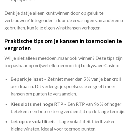
Denk je dat je alleen kunt winnen door op geluk te
vertrouwen? Integendeel, door de ervaringen van anderen te
gebruiken, kun je je eigen winstkansen verhogen.
Praktische tips om je kansen in toernooien te
vergroten
Wil je niet alleen meedoen, maar ook winnen? Deze tips zijn
toepasbaar op vrijwel elk toernooi bij Luckywave Casino:
Beperk je inzet
– Zet niet meer dan 5 % van je bankroll
per draai in. Dit verlengt je speelsessie en geeft meer
kansen om punten te verzamelen.
Kies slots met hoge RTP
– Een RTP van 96 % of hoger
betekent een betere terugverdientijd op de lange termijn.
Let op de volatiliteit
– Lage volatiliteit biedt vaker
kleine winsten, ideaal voor toernooipunten.