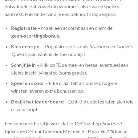
ontwikkeld dat zowel nieuwkomers als ervaren spelers
aantrekt. Hieronder vind je een beknopt stappenplan:
Registratie
– Maak een account aan en claim de
geen‑stortingsbonus
.
Kies een spel
– Populaire slots zoals
Starburst
en
Gonzo’s
Quest
staan vaak in de toernooilijst.
Schrijf je in
– Klik op “Doe mee” en betaal eventueel een
kleine inschrijvingsfee (soms gratis).
Speel en scoor
– Elke draai telt als punten; hogere
winsten leveren extra bonussen op.
Bekijk het leaderboard
– Echt‑tijd updates laten zien wie
er voorloopt.
Een voorbeeld: stel je voor dat je 10 € inzet op
Starburst
tijdens een 24‑uur toernooi. Met een RTP van 96,1 % kun je