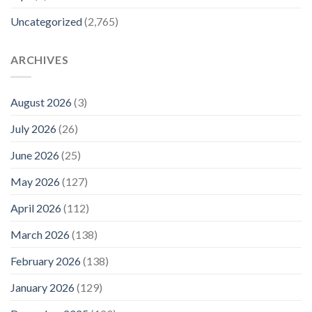
Uncategorized
(2,765)
ARCHIVES
August 2026
(3)
July 2026
(26)
June 2026
(25)
May 2026
(127)
April 2026
(112)
March 2026
(138)
February 2026
(138)
January 2026
(129)