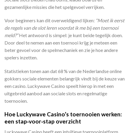
gezamenlijke missies die het spelgevoel verrijken.
Voor beginners kan dit overweldigend lijken:
“Moet ik eerst
de regels van de slot leren voordat ik me bij een toernooi
meld?”
Het antwoord is simpel: je kunt beide tegelijk doen.
Door deel te nemen aan een toernooi krijg je meteen een
beter gevoel voor de spelmechaniek en zie je hoe andere
spelers inzetten.
Statistieken tonen aan dat 68 % van de Nederlandse online
gokkers sociale elementen belangrijk vindt bij de keuze van
een casino. Luckywave Casino speelt hierop in met een
uitgebreid aanbod aan sociale slots en regelmatige
toernooien.
Hoe Luckywave Casino’s toernooien werken:
een stap‑voor‑stap overzicht
Luckywave Casino heeft een intuïtieve toernooiplatform