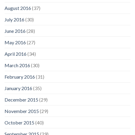
August 2016
(37)
July 2016
(30)
June 2016
(28)
May 2016
(27)
April 2016
(34)
March 2016
(30)
February 2016
(31)
January 2016
(35)
December 2015
(29)
November 2015
(29)
October 2015
(40)
September 2015
(29)