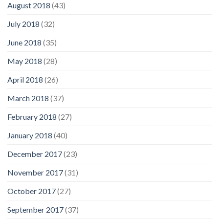
August 2018
(43)
July 2018
(32)
June 2018
(35)
May 2018
(28)
April 2018
(26)
March 2018
(37)
February 2018
(27)
January 2018
(40)
December 2017
(23)
November 2017
(31)
October 2017
(27)
September 2017
(37)