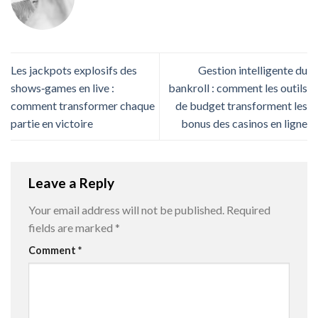
Les jackpots explosifs des
Gestion intelligente du
shows‑games en live :
bankroll : comment les outils
comment transformer chaque
de budget transforment les
partie en victoire
bonus des casinos en ligne
Leave a Reply
Your email address will not be published.
Required
fields are marked
*
Comment
*