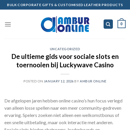
Skip
BULK CORPORATE GIFTS & CUSTOMISED LEATHER PRODUCTS
to
content
0
UNCATEGORIZED
De ultieme gids voor sociale slots en
toernooien bij Luckywave Casino
POSTED ON
JANUARY 12, 2026
BY
AMBUR ONLINE
De afgelopen jaren hebben online casino’s hun focus verlegd
van alleen losse spellen naar een meer community‑gedreven
ervaring. Spelers zoeken niet alleen een welkomstbonus of
een snelle uitbetaling, maar ook interactie met anderen.
Sociale slots bieden chatrooms, leaderboards en