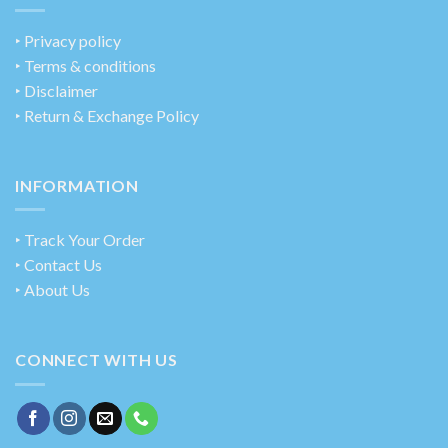
‣
Privacy policy
‣ Terms & conditions
‣ Disclaimer
‣ Return & Exchange Policy
INFORMATION
‣ Track Your Order
‣ Contact Us
‣ About Us
CONNECT WITH US