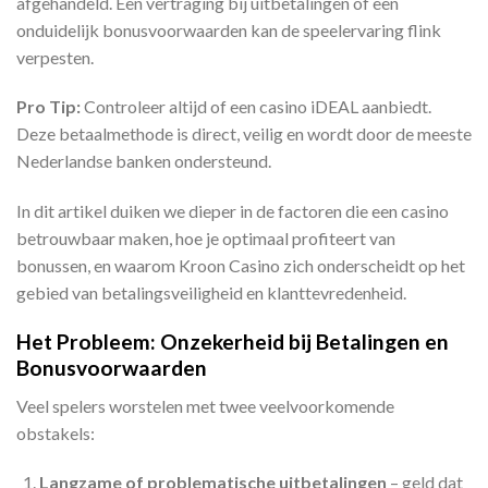
afgehandeld. Een vertraging bij uitbetalingen of een
onduidelijk bonusvoorwaarden kan de speelervaring flink
verpesten.
Pro Tip:
Controleer altijd of een casino iDEAL aanbiedt.
Deze betaalmethode is direct, veilig en wordt door de meeste
Nederlandse banken ondersteund.
In dit artikel duiken we dieper in de factoren die een casino
betrouwbaar maken, hoe je optimaal profiteert van
bonussen, en waarom Kroon Casino zich onderscheidt op het
gebied van betalingsveiligheid en klanttevredenheid.
Het Probleem: Onzekerheid bij Betalingen en
Bonusvoorwaarden
Veel spelers worstelen met twee veelvoorkomende
obstakels:
Langzame of problematische uitbetalingen
– geld dat