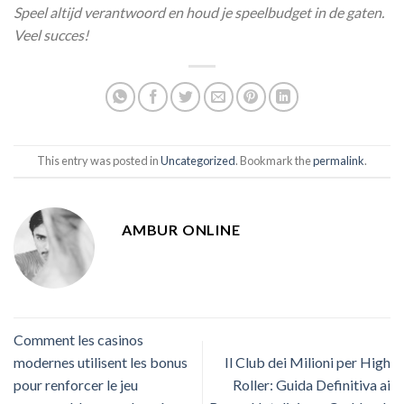
Speel altijd verantwoord en houd je speelbudget in de gaten.
Veel succes!
This entry was posted in
Uncategorized
. Bookmark the
permalink
.
AMBUR ONLINE
Comment les casinos
modernes utilisent les bonus
Il Club dei Milioni per High
pour renforcer le jeu
Roller: Guida Definitiva ai