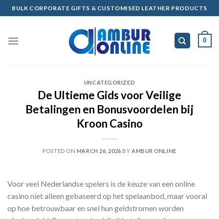
Skip
BULK CORPORATE GIFTS & CUSTOMISED LEATHER PRODUCTS
to
content
0
UNCATEGORIZED
De Ultieme Gids voor Veilige
Betalingen en Bonusvoordelen bij
Kroon Casino
POSTED ON
MARCH 26, 2026
BY
AMBUR ONLINE
Voor veel Nederlandse spelers is de keuze van een online
casino niet alleen gebaseerd op het spelaanbod, maar vooral
op hoe betrouwbaar en snel hun geldstromen worden