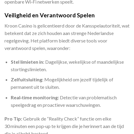
openbare Wi‑Fi netwerken speelt.
Veiligheid en Verantwoord Spelen
Kroon Casino is gelicentieerd door de Kansspelautoriteit, wat
betekent dat ze zich houden aan strenge Nederlandse
regelgeving. Het platform biedt diverse tools voor
verantwoord spelen, waaronder:
Stel limieten in:
Dagelijkse, wekelijkse of maandelijkse
stortingslimieten.
Zelfuitsluiting:
Mogelijkheid om jezelf tijdelijk of
permanent uit te sluiten.
Real‑time monitoring:
Detectie van problematisch
speelgedrag en proactieve waarschuwingen.
Pro Tip:
Gebruik de “Reality Check” functie om elke
30 minuten een pop‑up te krijgen die je herinnert aan de tijd
die je al hebt besteed.