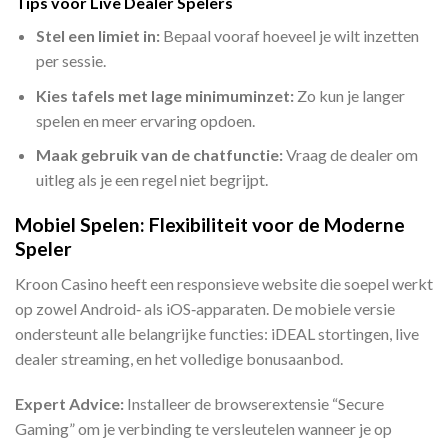
Tips voor Live Dealer Spelers
Stel een limiet in:
Bepaal vooraf hoeveel je wilt inzetten
per sessie.
Kies tafels met lage minimuminzet:
Zo kun je langer
spelen en meer ervaring opdoen.
Maak gebruik van de chatfunctie:
Vraag de dealer om
uitleg als je een regel niet begrijpt.
Mobiel Spelen: Flexibiliteit voor de Moderne
Speler
Kroon Casino heeft een responsieve website die soepel werkt
op zowel Android‑ als iOS‑apparaten. De mobiele versie
ondersteunt alle belangrijke functies: iDEAL stortingen, live
dealer streaming, en het volledige bonusaanbod.
Expert Advice:
Installeer de browserextensie “Secure
Gaming” om je verbinding te versleutelen wanneer je op