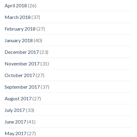
April 2018
(26)
March 2018
(37)
February 2018
(27)
January 2018
(40)
December 2017
(23)
November 2017
(31)
October 2017
(27)
September 2017
(37)
August 2017
(27)
July 2017
(33)
June 2017
(41)
May 2017
(27)