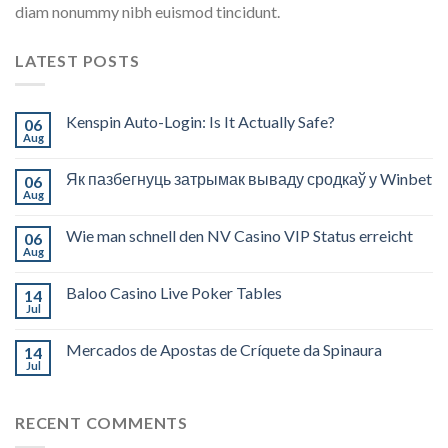
diam nonummy nibh euismod tincidunt.
LATEST POSTS
Kenspin Auto-Login: Is It Actually Safe?
06
Aug
Як пазбегнуць затрымак вываду сродкаў у Winbet
06
Aug
Wie man schnell den NV Casino VIP Status erreicht
06
Aug
Baloo Casino Live Poker Tables
14
Jul
Mercados de Apostas de Críquete da Spinaura
14
Jul
RECENT COMMENTS