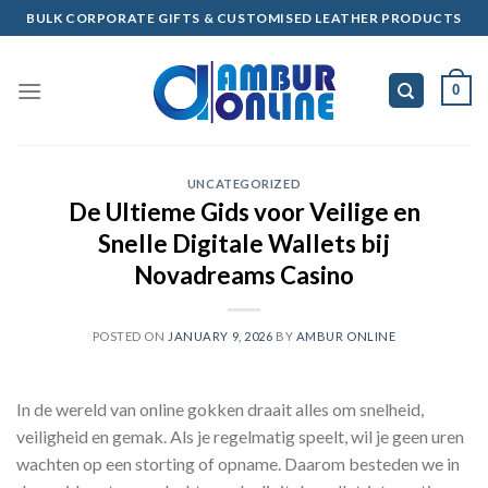
Skip
BULK CORPORATE GIFTS & CUSTOMISED LEATHER PRODUCTS
to
content
0
UNCATEGORIZED
De Ultieme Gids voor Veilige en
Snelle Digitale Wallets bij
Novadreams Casino
POSTED ON
JANUARY 9, 2026
BY
AMBUR ONLINE
In de wereld van online gokken draait alles om snelheid,
veiligheid en gemak. Als je regelmatig speelt, wil je geen uren
wachten op een storting of opname. Daarom besteden we in