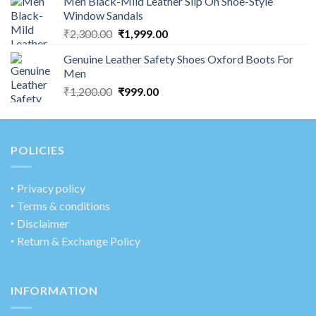
Men Black-Mild Leather Slip On Shoe-Style
Window Sandals
₹
2,300.00
₹
1,999.00
Genuine Leather Safety Shoes Oxford Boots For
Men
₹
1,200.00
₹
999.00
POLICIES
‣
Privacy policy
‣ Terms & conditions
‣ Disclaimer
‣ Return & Exchange Policy
INFORMATION