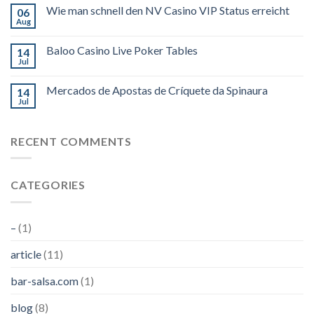
Wie man schnell den NV Casino VIP Status erreicht
06
Aug
Baloo Casino Live Poker Tables
14
Jul
Mercados de Apostas de Críquete da Spinaura
14
Jul
RECENT COMMENTS
CATEGORIES
–
(1)
article
(11)
bar-salsa.com
(1)
blog
(8)