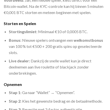
Voorbeeld:
Jan, een nieuwe speler, kiest direct voor een
Bitcoin‑wallet. Na de KYC‑controle kan hij binnen 5 minuten
€0,001 BTC storten en meteen beginnen met spelen.
Storten en Spelen
Stortingslimiet:
Minimaal €10 of 0,0005 BTC.
Bonus:
Nieuwe spelers ontvangen een
welkomstbonus
van 100 % tot €500 + 200 gratis spins op geselecteerde
slots.
Live dealer:
Dankzij de snelle wallet kun je direct
deelnemen aan live roulette of blackjack zonder
onderbrekingen.
Opnemen
Stap 1:
Ga naar “Wallet” → “Opnemen”.
Stap 2:
Kies het gewenste bedrag en de betaalmethode.
Stap 3:
Bevestig met 2‑factor authenticatie.