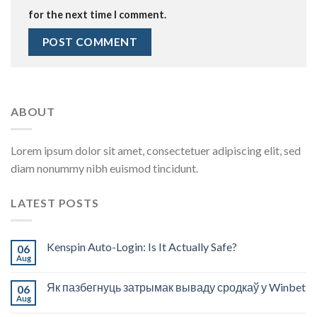
for the next time I comment.
ABOUT
Lorem ipsum dolor sit amet, consectetuer adipiscing elit, sed
diam nonummy nibh euismod tincidunt.
LATEST POSTS
Kenspin Auto-Login: Is It Actually Safe?
06
Aug
Як пазбегнуць затрымак вываду сродкаў у Winbet
06
Aug