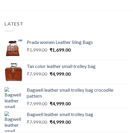
LATEST
Prada women Leather Sling Bags
₹
1,999.00
₹
1,699.00
Tan color leather small trolley bag
₹
7,999.00
₹
4,999.00
Bagwell leather small trolley bag crocodile
pattern
₹
7,999.00
₹
4,999.00
Bagwell leather small trolley bag
₹
7,999.00
₹
4,999.00