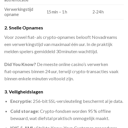
Verwerkingstijd
15 min – 1 h
2‑24 h
opname
2. Snelle Opnames
Voor zowel fiat‑ als crypto‑opnames belooft Novadreams
een verwerkingstijd van maximaal één uur. In de praktijk
melden spelers gemiddeld 30 minuten wachttijd.
Did You Know?
De meeste online casino’s verwerken
fiat‑opnames binnen 24 uur, terwijl crypto‑transacties vaak
binnen enkele minuten voltooid zijn.
3. Veiligheidslagen
Encryptie:
256‑bit SSL‑versleuteling beschermt al je data.
Cold storage:
Crypto‑fondsen worden 95 % offline
bewaard, wat diefstal praktisch onmogelijk maakt.
KYC & AML:
Strikte Know‑Your‑Customer‑procedures