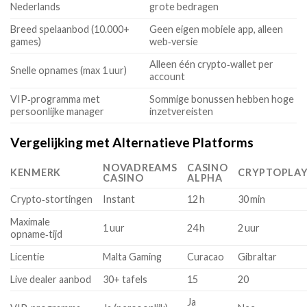
Nederlands
grote bedragen
Breed spelaanbod (10.000+
Geen eigen mobiele app, alleen
games)
web‑versie
Alleen één crypto‑wallet per
Snelle opnames (max 1 uur)
account
VIP‑programma met
Sommige bonussen hebben hoge
persoonlijke manager
inzetvereisten
Vergelijking met Alternatieve Platforms
NOVADREAMS
CASINO
KENMERK
CRYPTOPLA
CASINO
ALPHA
Crypto‑stortingen
Instant
12 h
30 min
Maximale
1 uur
24 h
2 uur
opname‑tijd
Licentie
Malta Gaming
Curacao
Gibraltar
Live dealer aanbod
30+ tafels
15
20
Ja