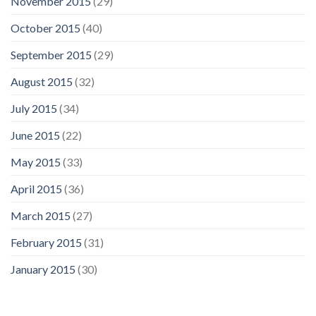
November 2015
(29)
October 2015
(40)
September 2015
(29)
August 2015
(32)
July 2015
(34)
June 2015
(22)
May 2015
(33)
April 2015
(36)
March 2015
(27)
February 2015
(31)
January 2015
(30)