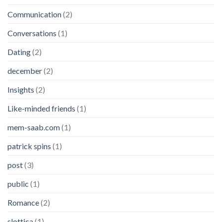
Communication
(2)
Conversations
(1)
Dating
(2)
december
(2)
Insights
(2)
Like-minded friends
(1)
mem-saab.com
(1)
patrick spins
(1)
post
(3)
public
(1)
Romance
(2)
slottica
(1)