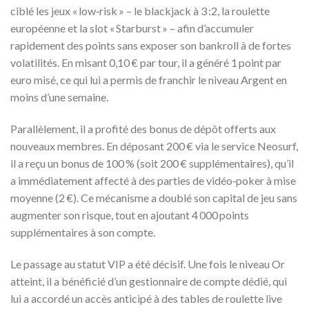
ciblé les jeux « low‑risk » – le blackjack à 3 :2, la roulette
européenne et la slot « Starburst » – afin d’accumuler
rapidement des points sans exposer son bankroll à de fortes
volatilités. En misant 0,10 € par tour, il a généré 1 point par
euro misé, ce qui lui a permis de franchir le niveau Argent en
moins d’une semaine.
Parallèlement, il a profité des bonus de dépôt offerts aux
nouveaux membres. En déposant 200 € via le service Neosurf,
il a reçu un bonus de 100 % (soit 200 € supplémentaires), qu’il
a immédiatement affecté à des parties de vidéo‑poker à mise
moyenne (2 €). Ce mécanisme a doublé son capital de jeu sans
augmenter son risque, tout en ajoutant 4 000 points
supplémentaires à son compte.
Le passage au statut VIP a été décisif. Une fois le niveau Or
atteint, il a bénéficié d’un gestionnaire de compte dédié, qui
lui a accordé un accès anticipé à des tables de roulette live