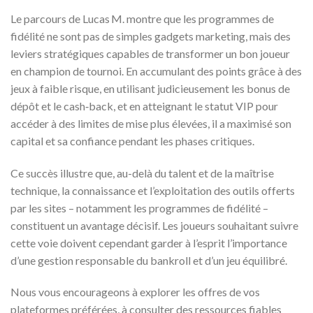
Le parcours de Lucas M. montre que les programmes de
fidélité ne sont pas de simples gadgets marketing, mais des
leviers stratégiques capables de transformer un bon joueur
en champion de tournoi. En accumulant des points grâce à des
jeux à faible risque, en utilisant judicieusement les bonus de
dépôt et le cash‑back, et en atteignant le statut VIP pour
accéder à des limites de mise plus élevées, il a maximisé son
capital et sa confiance pendant les phases critiques.
Ce succès illustre que, au-delà du talent et de la maîtrise
technique, la connaissance et l’exploitation des outils offerts
par les sites – notamment les programmes de fidélité –
constituent un avantage décisif. Les joueurs souhaitant suivre
cette voie doivent cependant garder à l’esprit l’importance
d’une gestion responsable du bankroll et d’un jeu équilibré.
Nous vous encourageons à explorer les offres de vos
plateformes préférées, à consulter des ressources fiables