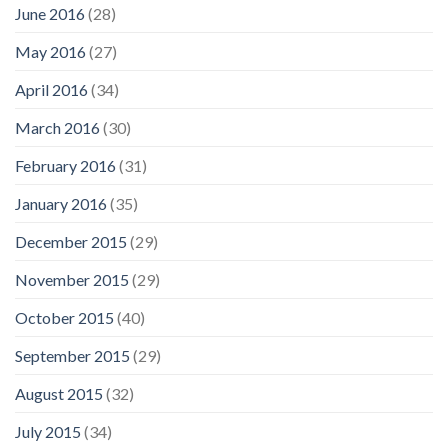
June 2016
(28)
May 2016
(27)
April 2016
(34)
March 2016
(30)
February 2016
(31)
January 2016
(35)
December 2015
(29)
November 2015
(29)
October 2015
(40)
September 2015
(29)
August 2015
(32)
July 2015
(34)