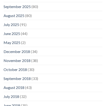
September 2025
(80)
August 2025
(80)
July 2025
(91)
June 2025
(44)
May 2025
(2)
December 2018
(34)
November 2018
(38)
October 2018
(30)
September 2018
(33)
August 2018
(43)
July 2018
(32)
June 2018
(35)