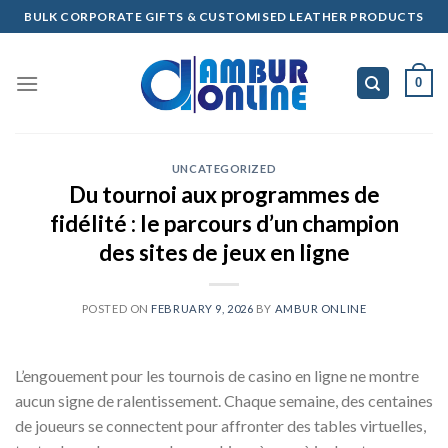
Skip
BULK CORPORATE GIFTS & CUSTOMISED LEATHER PRODUCTS
to
content
0
UNCATEGORIZED
Du tournoi aux programmes de
fidélité : le parcours d’un champion
des sites de jeux en ligne
POSTED ON
FEBRUARY 9, 2026
BY
AMBUR ONLINE
L’engouement pour les tournois de casino en ligne ne montre
aucun signe de ralentissement. Chaque semaine, des centaines
de joueurs se connectent pour affronter des tables virtuelles,