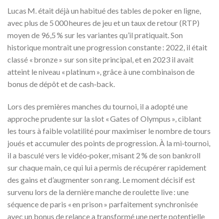
Lucas M. était déjà un habitué des tables de poker en ligne,
avec plus de 5 000 heures de jeu et un taux de retour (RTP)
moyen de 96,5 % sur les variantes qu’il pratiquait. Son
historique montrait une progression constante : 2022, il était
classé « bronze » sur son site principal, et en 2023 il avait
atteint le niveau « platinum », grâce à une combinaison de
bonus de dépôt et de cash‑back.
Lors des premières manches du tournoi, il a adopté une
approche prudente sur la slot « Gates of Olympus », ciblant
les tours à faible volatilité pour maximiser le nombre de tours
joués et accumuler des points de progression. À la mi‑tournoi,
il a basculé vers le vidéo‑poker, misant 2 % de son bankroll
sur chaque main, ce qui lui a permis de récupérer rapidement
des gains et d’augmenter son rang. Le moment décisif est
survenu lors de la dernière manche de roulette live : une
séquence de paris « en prison » parfaitement synchronisée
avec un bonus de relance a transformé une perte potentielle