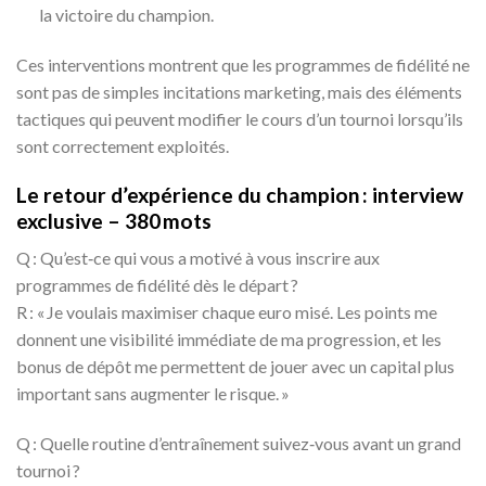
la victoire du champion.
Ces interventions montrent que les programmes de fidélité ne
sont pas de simples incitations marketing, mais des éléments
tactiques qui peuvent modifier le cours d’un tournoi lorsqu’ils
sont correctement exploités.
Le retour d’expérience du champion : interview
exclusive – 380 mots
Q : Qu’est‑ce qui vous a motivé à vous inscrire aux
programmes de fidélité dès le départ ?
R : « Je voulais maximiser chaque euro misé. Les points me
donnent une visibilité immédiate de ma progression, et les
bonus de dépôt me permettent de jouer avec un capital plus
important sans augmenter le risque. »
Q : Quelle routine d’entraînement suivez‑vous avant un grand
tournoi ?