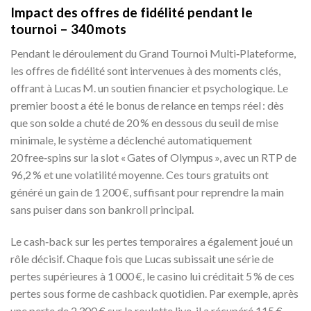
Impact des offres de fidélité pendant le
tournoi – 340 mots
Pendant le déroulement du Grand Tournoi Multi‑Plateforme,
les offres de fidélité sont intervenues à des moments clés,
offrant à Lucas M. un soutien financier et psychologique. Le
premier boost a été le bonus de relance en temps réel : dès
que son solde a chuté de 20 % en dessous du seuil de mise
minimale, le système a déclenché automatiquement
20 free‑spins sur la slot « Gates of Olympus », avec un RTP de
96,2 % et une volatilité moyenne. Ces tours gratuits ont
généré un gain de 1 200 €, suffisant pour reprendre la main
sans puiser dans son bankroll principal.
Le cash‑back sur les pertes temporaires a également joué un
rôle décisif. Chaque fois que Lucas subissait une série de
pertes supérieures à 1 000 €, le casino lui créditait 5 % de ces
pertes sous forme de cashback quotidien. Par exemple, après
une perte de 2 300 € sur la roulette live, il a récupéré 115 €