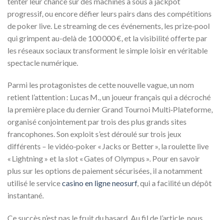
tenter leur chance sur des machines à sous à jackpot
progressif, ou encore défier leurs pairs dans des compétitions
de poker live. Le streaming de ces événements, les prize‑pool
qui grimpent au-delà de 100 000 €, et la visibilité offerte par
les réseaux sociaux transforment le simple loisir en véritable
spectacle numérique.
Parmi les protagonistes de cette nouvelle vague, un nom
retient l’attention : Lucas M., un joueur français qui a décroché
la première place du dernier Grand Tournoi Multi‑Plateforme,
organisé conjointement par trois des plus grands sites
francophones. Son exploit s’est déroulé sur trois jeux
différents – le vidéo‑poker « Jacks or Better », la roulette live
« Lightning » et la slot « Gates of Olympus ». Pour en savoir
plus sur les options de paiement sécurisées, il a notamment
utilisé le service
casino en ligne neosurf
, qui a facilité un dépôt
instantané.
Ce succès n’est pas le fruit du hasard. Au fil de l’article, nous