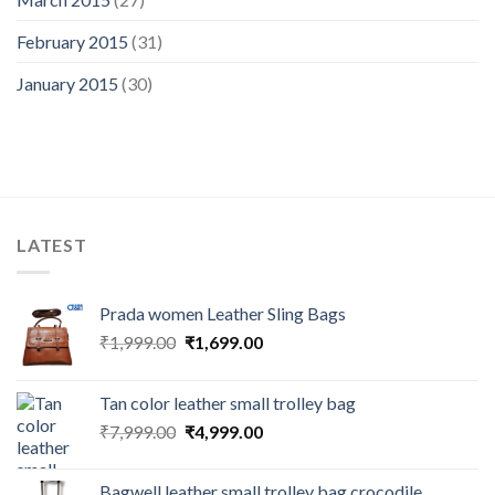
February 2015
(31)
January 2015
(30)
LATEST
Prada women Leather Sling Bags
₹
1,999.00
₹
1,699.00
Tan color leather small trolley bag
₹
7,999.00
₹
4,999.00
Bagwell leather small trolley bag crocodile