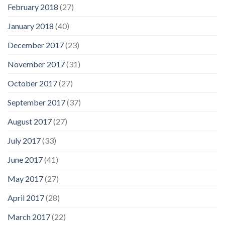
February 2018
(27)
January 2018
(40)
December 2017
(23)
November 2017
(31)
October 2017
(27)
September 2017
(37)
August 2017
(27)
July 2017
(33)
June 2017
(41)
May 2017
(27)
April 2017
(28)
March 2017
(22)