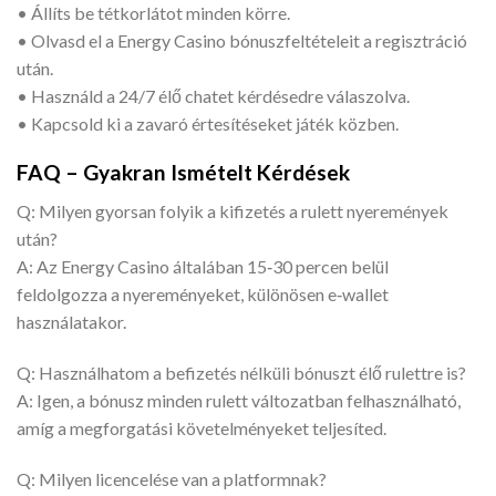
• Állíts be tétkorlátot minden körre.
• Olvasd el a Energy Casino bónuszfeltételeit a regisztráció
után.
• Használd a 24/7 élő chatet kérdésedre válaszolva.
• Kapcsold ki a zavaró értesítéseket játék közben.
FAQ – Gyakran Ismételt Kérdések
Q: Milyen gyorsan folyik a kifizetés a rulett nyeremények
után?
A: Az Energy Casino általában 15‑30 percen belül
feldolgozza a nyereményeket, különösen e‑wallet
használatakor.
Q: Használhatom a befizetés nélküli bónuszt élő rulettre is?
A: Igen, a bónusz minden rulett változatban felhasználható,
amíg a megforgatási követelményeket teljesíted.
Q: Milyen licencelése van a platformnak?