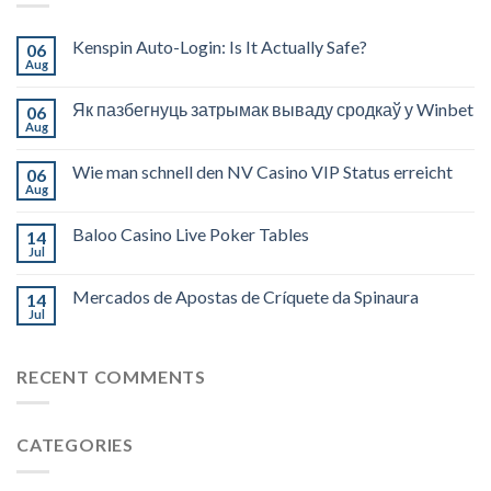
Kenspin Auto-Login: Is It Actually Safe?
06
Aug
Як пазбегнуць затрымак вываду сродкаў у Winbet
06
Aug
Wie man schnell den NV Casino VIP Status erreicht
06
Aug
Baloo Casino Live Poker Tables
14
Jul
Mercados de Apostas de Críquete da Spinaura
14
Jul
RECENT COMMENTS
CATEGORIES