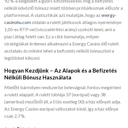
92 %-a elégedett a gyors kifizetésekkel, míg a befizetés
nélküli üdvözlő bónusz miatt többen próbálkoznak először a
platformmal. A statisztikák azt mutatják, hogy az
energy-
casinohu.com
oldalán a rulett játékosok átlagos nyereménye
1,05‑es RTP‑vel (visszatérítési arány) szokott lenni, ami a
piaci átlag felett van. Ez a cikk bemutatja, milyen
stratégiákat érdemes alkalmazni a Energy Casino élő rulett
asztalain, és miként lehet a befizetés nélküli bónuszból a
legtöbbet kihozni.
Hogyan Kezdjünk – Az Alapok és a Befizetés
Nélküli Bónusz Használata
Mielőtt bármilyen rendszerbe belevágnál, fontos megérteni
a rulett alapjait. A rulett táblája 37 (európai) vagy 38
(amerikai) mezőből áll, a 0 (és esetleg 00) a ház előnyét adja.
Az Energy Casino európai változatot kínál, így a ház előnye
csak 2,7 %.