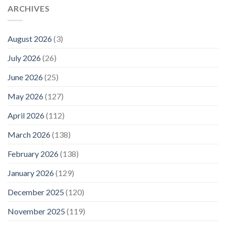
ARCHIVES
August 2026
(3)
July 2026
(26)
June 2026
(25)
May 2026
(127)
April 2026
(112)
March 2026
(138)
February 2026
(138)
January 2026
(129)
December 2025
(120)
November 2025
(119)