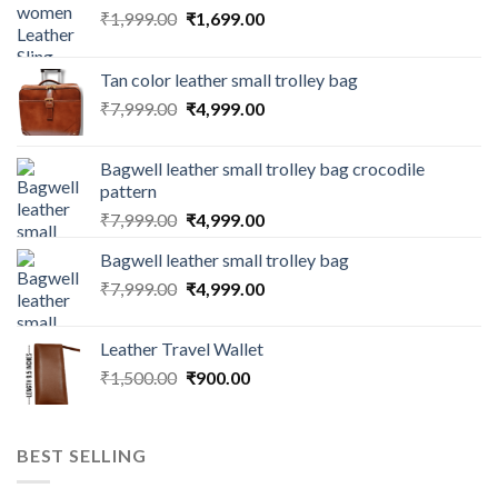
₹
1,999.00
₹
1,699.00
Tan color leather small trolley bag
₹
7,999.00
₹
4,999.00
Bagwell leather small trolley bag crocodile
pattern
₹
7,999.00
₹
4,999.00
Bagwell leather small trolley bag
₹
7,999.00
₹
4,999.00
Leather Travel Wallet
₹
1,500.00
₹
900.00
BEST SELLING