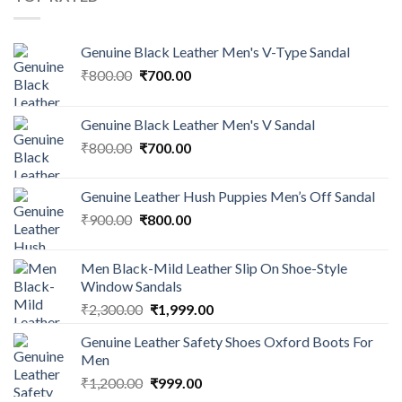
Genuine Black Leather Men's V-Type Sandal
₹
800.00
₹
700.00
Genuine Black Leather Men's V Sandal
₹
800.00
₹
700.00
Genuine Leather Hush Puppies Men’s Off Sandal
₹
900.00
₹
800.00
Men Black-Mild Leather Slip On Shoe-Style
Window Sandals
₹
2,300.00
₹
1,999.00
Genuine Leather Safety Shoes Oxford Boots For
Men
₹
1,200.00
₹
999.00