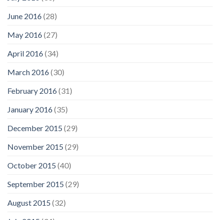
June 2016
(28)
May 2016
(27)
April 2016
(34)
March 2016
(30)
February 2016
(31)
January 2016
(35)
December 2015
(29)
November 2015
(29)
October 2015
(40)
September 2015
(29)
August 2015
(32)