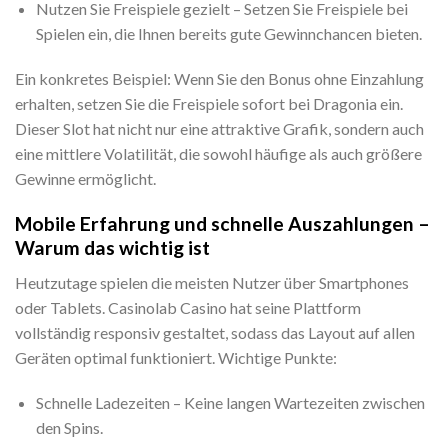
Nutzen Sie Freispiele gezielt – Setzen Sie Freispiele bei
Spielen ein, die Ihnen bereits gute Gewinnchancen bieten.
Ein konkretes Beispiel: Wenn Sie den Bonus ohne Einzahlung
erhalten, setzen Sie die Freispiele sofort bei Dragonia ein.
Dieser Slot hat nicht nur eine attraktive Grafik, sondern auch
eine mittlere Volatilität, die sowohl häufige als auch größere
Gewinne ermöglicht.
Mobile Erfahrung und schnelle Auszahlungen –
Warum das wichtig ist
Heutzutage spielen die meisten Nutzer über Smartphones
oder Tablets. Casinolab Casino hat seine Plattform
vollständig responsiv gestaltet, sodass das Layout auf allen
Geräten optimal funktioniert. Wichtige Punkte:
Schnelle Ladezeiten – Keine langen Wartezeiten zwischen
den Spins.