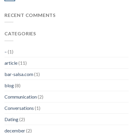
RECENT COMMENTS
CATEGORIES
–
(1)
article
(11)
bar-salsa.com
(1)
blog
(8)
Communication
(2)
Conversations
(1)
Dating
(2)
december
(2)