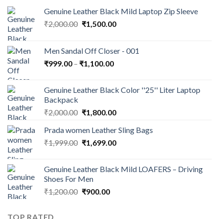
Genuine Leather Black Mild Laptop Zip Sleeve
₹
2,000.00
₹
1,500.00
Men Sandal Off Closer - 001
₹
999.00
–
₹
1,100.00
Genuine Leather Black Color ''25'' Liter Laptop
Backpack
₹
2,000.00
₹
1,800.00
Prada women Leather Sling Bags
₹
1,999.00
₹
1,699.00
Genuine Leather Black Mild LOAFERS – Driving
Shoes For Men
₹
1,200.00
₹
900.00
TOP RATED