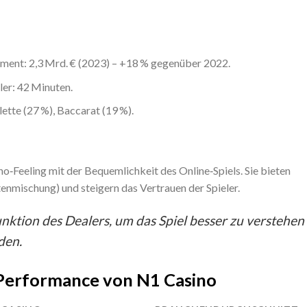
ment: 2,3 Mrd. € (2023) – +18 % gegenüber 2022.
ler: 42 Minuten.
lette (27 %), Baccarat (19 %).
o‑Feeling mit der Bequemlichkeit des Online‑Spiels. Sie bieten
nmischung) und steigern das Vertrauen der Spieler.
unktion des Dealers, um das Spiel besser zu verstehen
den.
 Performance von N1 Casino