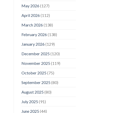
May 2026
(127)
April 2026
(112)
March 2026
(138)
February 2026
(138)
January 2026
(129)
December 2025
(120)
November 2025
(119)
October 2025
(75)
September 2025
(80)
August 2025
(80)
July 2025
(91)
June 2025
(44)