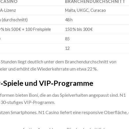
 CASINO
BRANCHENDURCHSCHNITT
A‑Lizenz
Malta, UKGC, Curacao
h (durchschnitt)
48 h
 % bis 500 € + 100 Freispiele
150 % bis 300 €
0
85
12
Stunden liegt deutlich unter dem Branchendurchschnitt von
ieler und erhöht die Wiederkehrrate um etwa 22 %.
r‑Spiele und VIP‑Programme
formen bieten Boni, die an das Spielverhalten angepasst sind. N1
in 30‑stufiges VIP‑Programm.
tzen Smartphones. N1 Casino liefert eine responsive Oberfläche, 