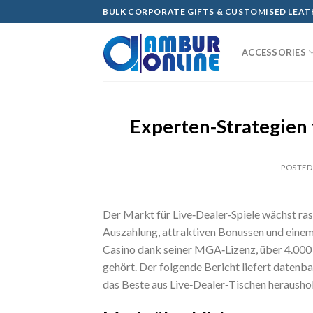
Skip
BULK CORPORATE GIFTS & CUSTOMISED LEA
to
content
ACCESSORIES
Experten‑Strategien 
POSTE
Der Markt für Live‑Dealer‑Spiele wächst ras
Auszahlung, attraktiven Bonussen und eine
Casino dank seiner MGA‑Lizenz, über 4.000
gehört. Der folgende Bericht liefert datenb
das Beste aus Live‑Dealer‑Tischen heraushol