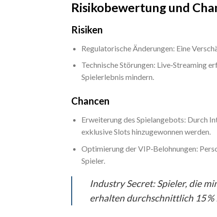
Risikobewertung und Cha
Risiken
Regulatorische Änderungen: Eine Verschä
Technische Störungen: Live‑Streaming erf
Spielerlebnis mindern.
Chancen
Erweiterung des Spielangebots: Durch In
exklusive Slots hinzugewonnen werden.
Optimierung der VIP‑Belohnungen: Perso
Spieler.
Industry Secret: Spieler, die 
erhalten durchschnittlich 15 