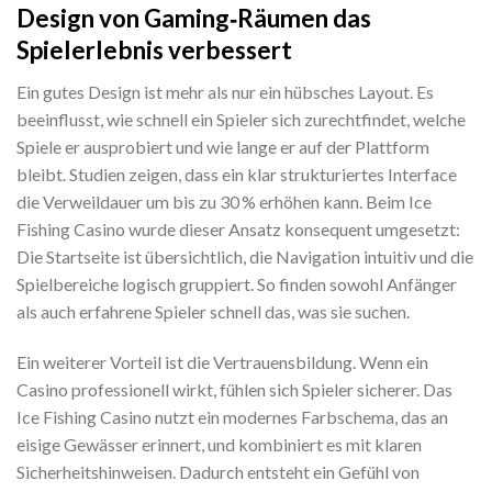
Design von Gaming‑Räumen das
Spielerlebnis verbessert
Ein gutes Design ist mehr als nur ein hübsches Layout. Es
beeinflusst, wie schnell ein Spieler sich zurechtfindet, welche
Spiele er ausprobiert und wie lange er auf der Plattform
bleibt. Studien zeigen, dass ein klar strukturiertes Interface
die Verweildauer um bis zu 30 % erhöhen kann. Beim Ice
Fishing Casino wurde dieser Ansatz konsequent umgesetzt:
Die Startseite ist übersichtlich, die Navigation intuitiv und die
Spielbereiche logisch gruppiert. So finden sowohl Anfänger
als auch erfahrene Spieler schnell das, was sie suchen.
Ein weiterer Vorteil ist die Vertrauensbildung. Wenn ein
Casino professionell wirkt, fühlen sich Spieler sicherer. Das
Ice Fishing Casino nutzt ein modernes Farbschema, das an
eisige Gewässer erinnert, und kombiniert es mit klaren
Sicherheitshinweisen. Dadurch entsteht ein Gefühl von