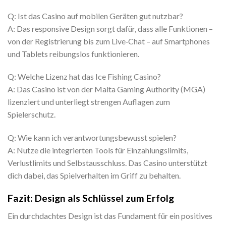
Q: Ist das Casino auf mobilen Geräten gut nutzbar?
A: Das responsive Design sorgt dafür, dass alle Funktionen –
von der Registrierung bis zum Live‑Chat – auf Smartphones
und Tablets reibungslos funktionieren.
Q: Welche Lizenz hat das Ice Fishing Casino?
A: Das Casino ist von der Malta Gaming Authority (MGA)
lizenziert und unterliegt strengen Auflagen zum
Spielerschutz.
Q: Wie kann ich verantwortungsbewusst spielen?
A: Nutze die integrierten Tools für Einzahlungslimits,
Verlustlimits und Selbstausschluss. Das Casino unterstützt
dich dabei, das Spielverhalten im Griff zu behalten.
Fazit: Design als Schlüssel zum Erfolg
Ein durchdachtes Design ist das Fundament für ein positives