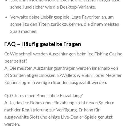
schnell und sicher wie die Desktop‑Variante.
Verwalte deine Lieblingsspiele: Lege Favoriten an, um
schnell zu den Titeln zurückzukehren, die dir am meisten
Spaß machen.
FAQ – Häufig gestellte Fragen
Q: Wie schnell werden Auszahlungen beim Ice Fishing Casino
bearbeitet?
A: Die meisten Auszahlungsanfragen werden innerhalb von
24 Stunden abgeschlossen. E‑Wallets wie Skrill oder Neteller
können sogar in wenigen Stunden ausgezahlt werden.
Q: Gibt es einen Bonus ohne Einzahlung?
A: Ja, das Ice Bonus ohne Einzahlung steht neuen Spielern
nach der Registrierung zur Verfügung. Er kann für
ausgewählte Slots und einige Live‑Dealer‑Spiele genutzt
werden.