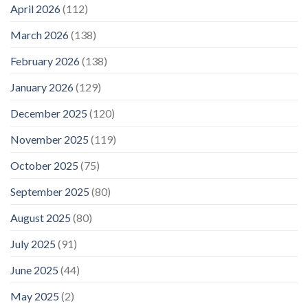
April 2026
(112)
March 2026
(138)
February 2026
(138)
January 2026
(129)
December 2025
(120)
November 2025
(119)
October 2025
(75)
September 2025
(80)
August 2025
(80)
July 2025
(91)
June 2025
(44)
May 2025
(2)