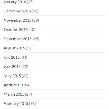
January 2016
(35)
December 2015
(29)
November 2015
(29)
October 2015
(40)
September 2015
(29)
August 2015
(32)
July 2015
(34)
June 2015
(22)
May 2015
(33)
April 2015
(36)
March 2015
(27)
February 2015
(31)