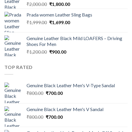
₹
2,000.00
₹
1,800.00
Prada women Leather Sling Bags
₹
1,999.00
₹
1,699.00
Genuine Leather Black Mild LOAFERS – Driving
Shoes For Men
₹
1,200.00
₹
900.00
TOP RATED
Genuine Black Leather Men's V-Type Sandal
₹
800.00
₹
700.00
Genuine Black Leather Men's V Sandal
₹
800.00
₹
700.00