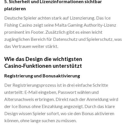
5. Sicherheit und Lizenzinformationen sichtbar
platzieren
Deutsche Spieler achten stark auf Lizenzierung. Das Ice
Fishing Casino zeigt seine Malta Gaming Authority‑Lizenz
prominent im Footer. Zusätzlich gibt es einen leicht
zugänglichen Bereich für Datenschutz und Spielerschutz, was
das Vertrauen weiter stärkt.
Wie das Design die wichtigsten
Casino‑Funktionen unterstützt
Registrierung und Bonusaktivierung
Der Registrierungsprozess ist in drei einfache Schritte
unterteilt: E‑Mail eingeben, Passwort wählen und
Altersnachweis erbringen. Direkt nach der Anmeldung wird
der Ice Bonus ohne Einzahlung angezeigt. Durch das klare
Design wissen Spieler sofort, wo sie den Bonus aktivieren
können, ohne lange suchen zu müssen.