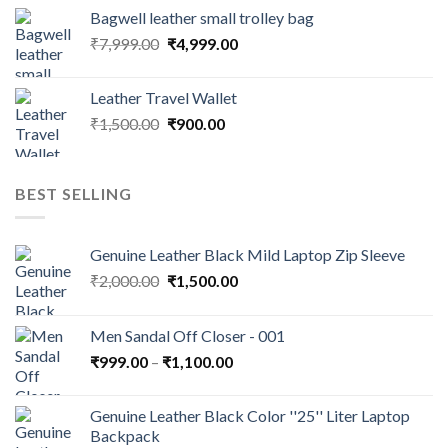
Bagwell leather small trolley bag
₹
7,999.00
₹
4,999.00
Leather Travel Wallet
₹
1,500.00
₹
900.00
BEST SELLING
Genuine Leather Black Mild Laptop Zip Sleeve
₹
2,000.00
₹
1,500.00
Men Sandal Off Closer - 001
₹
999.00
–
₹
1,100.00
Genuine Leather Black Color ''25'' Liter Laptop
Backpack