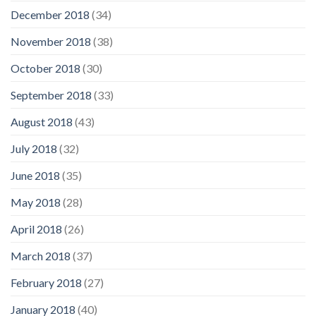
December 2018
(34)
November 2018
(38)
October 2018
(30)
September 2018
(33)
August 2018
(43)
July 2018
(32)
June 2018
(35)
May 2018
(28)
April 2018
(26)
March 2018
(37)
February 2018
(27)
January 2018
(40)