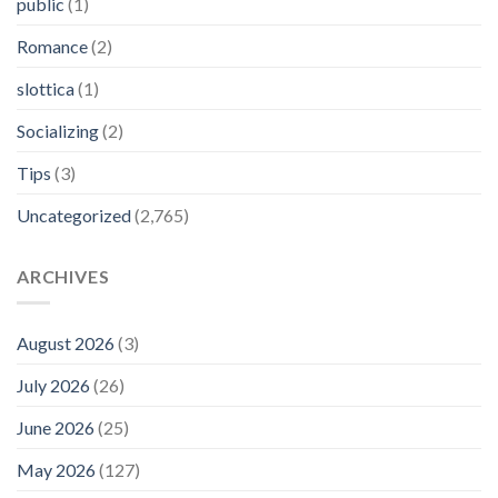
public
(1)
Romance
(2)
slottica
(1)
Socializing
(2)
Tips
(3)
Uncategorized
(2,765)
ARCHIVES
August 2026
(3)
July 2026
(26)
June 2026
(25)
May 2026
(127)