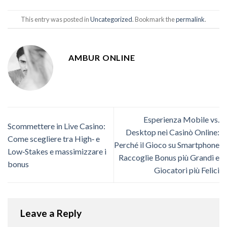
This entry was posted in
Uncategorized
. Bookmark the
permalink
.
AMBUR ONLINE
Esperienza Mobile vs.
Scommettere in Live Casino:
Desktop nei Casinò Online:
Come scegliere tra High‑ e
Perché il Gioco su Smartphone
Low‑Stakes e massimizzare i
Raccoglie Bonus più Grandi e
bonus
Giocatori più Felici
Leave a Reply