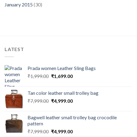
January 2015
(30)
LATEST
Prada women Leather Sling Bags
₹
1,999.00
₹
1,699.00
Tan color leather small trolley bag
₹
7,999.00
₹
4,999.00
Bagwell leather small trolley bag crocodile
pattern
₹
7,999.00
₹
4,999.00