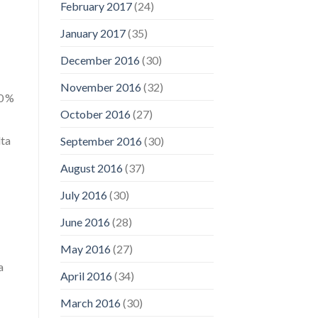
February 2017
(24)
January 2017
(35)
December 2016
(30)
November 2016
(32)
0 %
October 2016
(27)
lta
September 2016
(30)
August 2016
(37)
July 2016
(30)
June 2016
(28)
May 2016
(27)
a
April 2016
(34)
March 2016
(30)