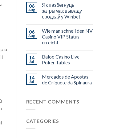
la
Як пазбегнуць
06
Aug
затрымак вываду
сродкаў у Winbet
Wie man schnell den NV
06
Aug
Casino VIP Status
erreicht
 più
Baloo Casino Live
il
14
Jul
Poker Tables
Mercados de Apostas
14
Jul
de Críquete da Spinaura
ù
RECENT COMMENTS
a.
CATEGORIES
l