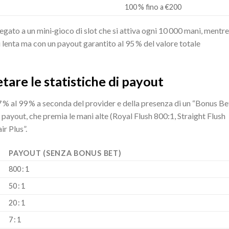
100 % fino a €200
gato a un mini‑gioco di slot che si attiva ogni 10 000 mani, mentre
lenta ma con un payout garantito al 95 % del valore totale
tare le statistiche di payout
 % al 99 % a seconda del provider e della presenza di un “Bonus Bet
di payout, che premia le mani alte (Royal Flush 800:1, Straight Flush
ir Plus”.
PAYOUT (SENZA BONUS BET)
800 : 1
50 : 1
20 : 1
7 : 1