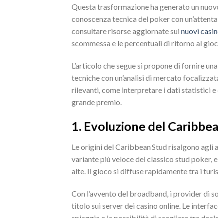
Questa trasformazione ha generato un nuovo p
conoscenza tecnica del poker con un’attenta l
consultare risorse aggiornate sui
nuovi casin
scommessa e le percentuali di ritorno al gioc
L’articolo che segue si propone di fornire u
tecniche con un’analisi di mercato focalizzat
rilevanti, come interpretare i dati statistici 
grande premio.
1. Evoluzione del Caribbean
Le origini del Caribbean Stud risalgono agli 
variante più veloce del classico stud poker, 
alte. Il gioco si diffuse rapidamente tra i tur
Con l’avvento del broadband, i provider di 
titolo sui server dei casino online. Le inter
spiaggia e la possibilità di scegliere tra de