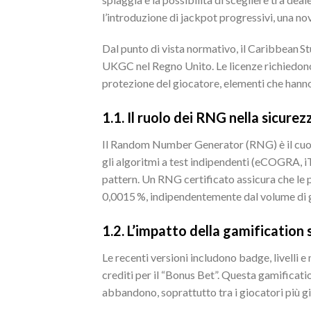
l’introduzione di jackpot progressivi, una nov
Dal punto di vista normativo, il Caribbean St
UKGC nel Regno Unito. Le licenze richiedono 
protezione del giocatore, elementi che hanno 
1.1. Il ruolo dei RNG nella sicurez
Il Random Number Generator (RNG) è il cuor
gli algoritmi a test indipendenti (eCOGRA, i
pattern. Un RNG certificato assicura che le 
0,0015 %, indipendentemente dal volume di 
1.2. L’impatto della gamification s
Le recenti versioni includono badge, livelli e
crediti per il “Bonus Bet”. Questa gamificati
abbandono, soprattutto tra i giocatori più 