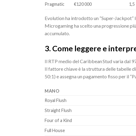
Pragmatic
€120 000
1,5
Evolution ha introdotto un “Super‑Jackpot” le
Microgaming ha scelto una progressione più 
accumulato.
3. Come leggere e interpre
Il RTP medio del Caribbean Stud varia dal 97
Il fattore chiave è la struttura delle tabelle 
50:1) e assegna un pagamento fisso per il “Pa
MANO
Royal Flush
Straight Flush
Four of a Kind
Full House