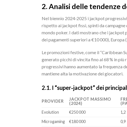
2. Analisi delle tendenze 
Nel biennio 2024‑2025 i jackpot progressivi
rispetto ai jackpot fissi, spinti da campagne
mondo poker. I dati mostrano che i jackpot p
dei pagamenti superiori a €10 000), Europa (
Le promozioni festive, come il “Caribbean Su
generato picchi di vincita fino al 68 % in più r
progressivi hanno aumentato la frequenza de
mantiene alta la motivazione dei giocatori.
2.1. I “super‑jackpot” dei principa
JACKPOT MASSIMO
FR
PROVIDER
(2024)
(P
Evolution
€250 000
1,2
Microgaming
€180 000
0,9