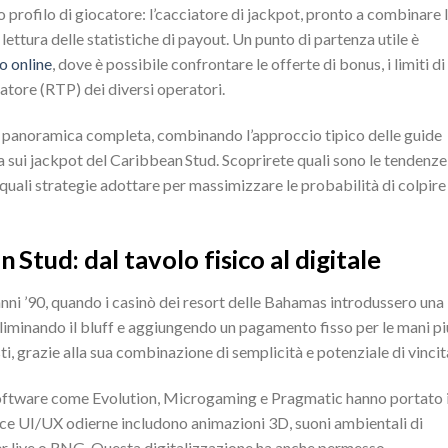
rofilo di giocatore: l’cacciatore di jackpot, pronto a combinare 
ettura delle statistiche di payout. Un punto di partenza utile è
o online
, dove è possibile confrontare le offerte di bonus, i limiti di
atore (RTP) dei diversi operatori.
na panoramica completa, combinando l’approccio tipico delle guide
a sui jackpot del Caribbean Stud. Scoprirete quali sono le tendenze
e quali strategie adottare per massimizzare le probabilità di colpire 
 Stud: dal tavolo fisico al digitale
anni ’90, quando i casinò dei resort delle Bahamas introdussero una
eliminando il bluff e aggiungendo un pagamento fisso per le mani pi
isti, grazie alla sua combinazione di semplicità e potenziale di vincit
software come Evolution, Microgaming e Pragmatic hanno portato i
facce UI/UX odierne includono animazioni 3D, suoni ambientali di
aler live o RNG. Questa digitalizzazione ha anche permesso