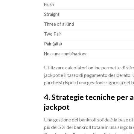
Flush
Straight
Three of a Kind
Two Pair
Pair (alta)
Nessuna combinazione
Utilizzare calcolatori online permette di stim
jackpot e il tasso di pagamento desiderato. U
purché si rispetti una gestione rigorosa del b
4. Strategie tecniche per a
jackpot
Una gestione del bankroll solida è la base d
più del 5 % del bankroll totale in una singola