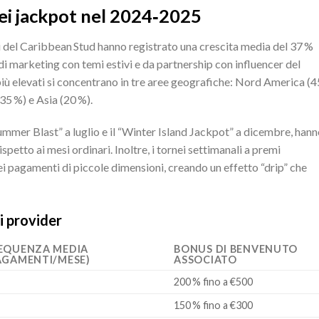
dei jackpot nel 2024‑2025
 del Caribbean Stud hanno registrato una crescita media del 37 %
 di marketing con temi estivi e da partnership con influencer del
iù elevati si concentrano in tre aree geografiche: Nord America (
35 %) e Asia (20 %).
mmer Blast” a luglio e il “Winter Island Jackpot” a dicembre, han
ispetto ai mesi ordinari. Inoltre, i tornei settimanali a premi
i pagamenti di piccole dimensioni, creando un effetto “drip” che
li provider
EQUENZA MEDIA
BONUS DI BENVENUTO
AGAMENTI/MESE)
ASSOCIATO
200 % fino a €500
150 % fino a €300