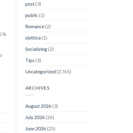
post
(3)
public
(1)
Romance
(2)
45 %
slottica
(1)
Socializing
(2)
no
Tips
(3)
Uncategorized
(2,765)
ARCHIVES
August 2026
(3)
July 2026
(26)
June 2026
(25)