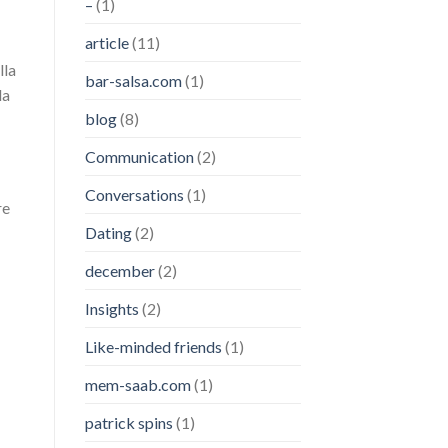
–
(1)
article
(11)
lla
bar-salsa.com
(1)
la
blog
(8)
Communication
(2)
Conversations
(1)
re
Dating
(2)
december
(2)
Insights
(2)
Like-minded friends
(1)
mem-saab.com
(1)
patrick spins
(1)