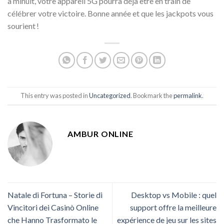
à minuit, votre appareil 5G pourra déjà être en train de
célébrer votre victoire. Bonne année et que les jackpots vous
sourient !
This entry was posted in
Uncategorized
. Bookmark the
permalink
.
AMBUR ONLINE
Natale di Fortuna – Storie di
Desktop vs Mobile : quel
Vincitori dei Casinò Online
support offre la meilleure
che Hanno Trasformato le
expérience de jeu sur les sites