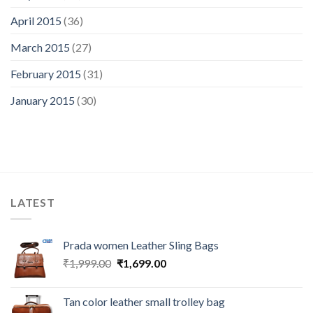
April 2015
(36)
March 2015
(27)
February 2015
(31)
January 2015
(30)
LATEST
Prada women Leather Sling Bags
₹
1,999.00
₹
1,699.00
Tan color leather small trolley bag