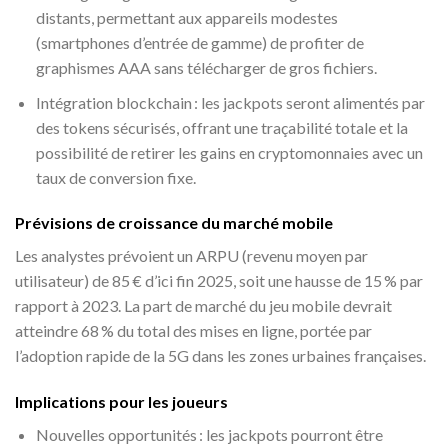
distants, permettant aux appareils modestes
(smartphones d’entrée de gamme) de profiter de
graphismes AAA sans télécharger de gros fichiers.
Intégration blockchain : les jackpots seront alimentés par
des tokens sécurisés, offrant une traçabilité totale et la
possibilité de retirer les gains en cryptomonnaies avec un
taux de conversion fixe.
Prévisions de croissance du marché mobile
Les analystes prévoient un ARPU (revenu moyen par
utilisateur) de 85 € d’ici fin 2025, soit une hausse de 15 % par
rapport à 2023. La part de marché du jeu mobile devrait
atteindre 68 % du total des mises en ligne, portée par
l’adoption rapide de la 5G dans les zones urbaines françaises.
Implications pour les joueurs
Nouvelles opportunités : les jackpots pourront être