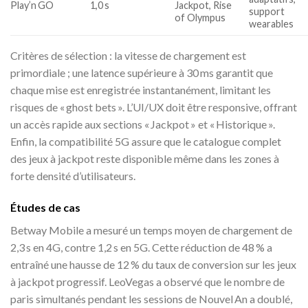
Play’n GO
1,0 s
Jackpot, Rise
support
of Olympus
wearables
Critères de sélection : la vitesse de chargement est
primordiale ; une latence supérieure à 30 ms garantit que
chaque mise est enregistrée instantanément, limitant les
risques de « ghost bets ». L’UI/UX doit être responsive, offrant
un accès rapide aux sections « Jackpot » et « Historique ».
Enfin, la compatibilité 5G assure que le catalogue complet
des jeux à jackpot reste disponible même dans les zones à
forte densité d’utilisateurs.
Études de cas
Betway Mobile a mesuré un temps moyen de chargement de
2,3 s en 4G, contre 1,2 s en 5G. Cette réduction de 48 % a
entraîné une hausse de 12 % du taux de conversion sur les jeux
à jackpot progressif. LeoVegas a observé que le nombre de
paris simultanés pendant les sessions de Nouvel An a doublé,