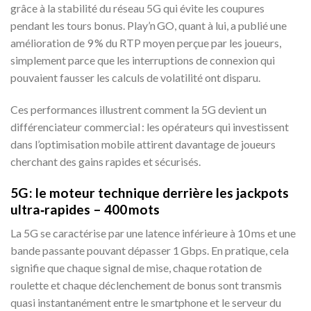
grâce à la stabilité du réseau 5G qui évite les coupures
pendant les tours bonus. Play’n GO, quant à lui, a publié une
amélioration de 9 % du RTP moyen perçue par les joueurs,
simplement parce que les interruptions de connexion qui
pouvaient fausser les calculs de volatilité ont disparu.
Ces performances illustrent comment la 5G devient un
différenciateur commercial : les opérateurs qui investissent
dans l’optimisation mobile attirent davantage de joueurs
cherchant des gains rapides et sécurisés.
5G : le moteur technique derrière les jackpots
ultra‑rapides – 400 mots
La 5G se caractérise par une latence inférieure à 10 ms et une
bande passante pouvant dépasser 1 Gbps. En pratique, cela
signifie que chaque signal de mise, chaque rotation de
roulette et chaque déclenchement de bonus sont transmis
quasi instantanément entre le smartphone et le serveur du