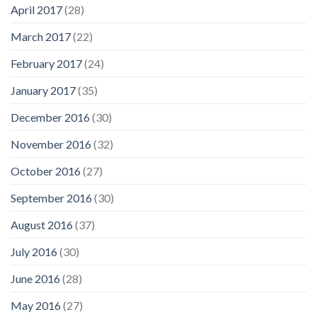
April 2017
(28)
March 2017
(22)
February 2017
(24)
January 2017
(35)
December 2016
(30)
November 2016
(32)
October 2016
(27)
September 2016
(30)
August 2016
(37)
July 2016
(30)
June 2016
(28)
May 2016
(27)