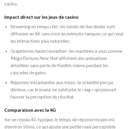
casino.
Impact direct sur les jeux de casino
Streaming en temps réel : les tables de live dealer sont
diffusées en 4K sans mise en mémoire tampon, ce qui rend
les interactions plus naturelles.
Graphismes haute résolution : les machines à sous comme
Mega Fortune New Year
affichent des animations
détaillées sans perte de fluidité, même pendant les
cascades de gains.
Réponses instantanées aux mises : la volatilité perçue
diminue, car le joueur ne subit plus le « lag » qui pouvait
fausser la perception du résultat.
Comparaison avec la 4G
Sur un réseau 4G typique, le temps de réponse moyen est
d’environ 50 ms, ce qui ajoute une petite mais perceptible