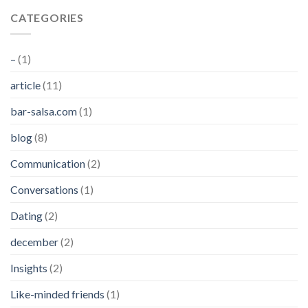
CATEGORIES
–
(1)
article
(11)
bar-salsa.com
(1)
blog
(8)
Communication
(2)
Conversations
(1)
Dating
(2)
december
(2)
Insights
(2)
Like-minded friends
(1)