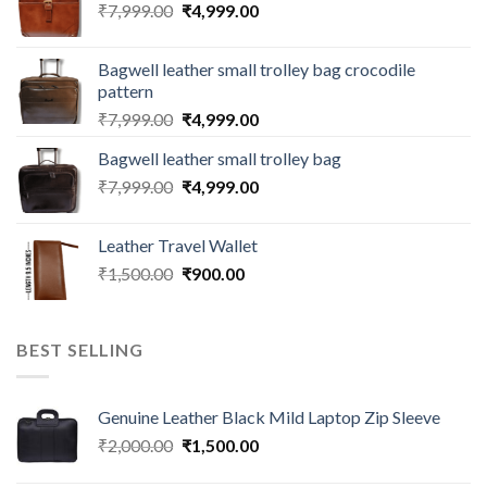
₹
7,999.00
₹
4,999.00
Bagwell leather small trolley bag crocodile
pattern
₹
7,999.00
₹
4,999.00
Bagwell leather small trolley bag
₹
7,999.00
₹
4,999.00
Leather Travel Wallet
₹
1,500.00
₹
900.00
BEST SELLING
Genuine Leather Black Mild Laptop Zip Sleeve
₹
2,000.00
₹
1,500.00