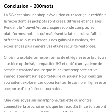
Conclusion – 200 mots
La 5G n’est plus une simple évolution du réseau ; elle redéfinit
la façon dont les jackpots sont créés, diffusés et encaissés.
Pendant le Nouvel An, où chaque seconde compte, les
plateformes mobiles qui maîtrisent la latence ultra‑faible
offrent aux joueurs français des gains plus rapides, des
expériences plus immersives et une sécurité renforcée.
Choisir une plateforme performante et légale reste la clé : un
site bien optimisé, compatible 5G et doté d’un système de
retrait instantané assure que le jackpot remporté arrive
immédiatement sur le portefeuille du joueur. Pour ceux qui
souhaitent explorer ces opportunités, le casino en ligne reste
une porte d’entrée incontournable.
Que vous soyez sur smartphone, tablette ou montre
connectée, la prochaine fois que les feux d’artifice éclateront