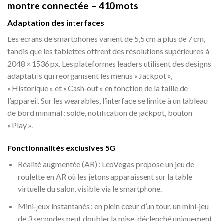
montre connectée – 410 mots
Adaptation des interfaces
Les écrans de smartphones varient de 5,5 cm à plus de 7 cm,
tandis que les tablettes offrent des résolutions supérieures à
2048 × 1536 px. Les plateformes leaders utilisent des designs
adaptatifs qui réorganisent les menus « Jackpot »,
« Historique » et « Cash‑out » en fonction de la taille de
l’appareil. Sur les wearables, l’interface se limite à un tableau
de bord minimal : solde, notification de jackpot, bouton
« Play ».
Fonctionnalités exclusives 5G
Réalité augmentée (AR) : LeoVegas propose un jeu de
roulette en AR où les jetons apparaissent sur la table
virtuelle du salon, visible via le smartphone.
Mini‑jeux instantanés : en plein cœur d’un tour, un mini‑jeu
de 3 secondes peut doubler la mise, déclenché uniquement