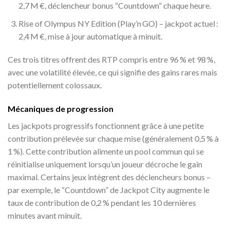
2,7 M €, déclencheur bonus “Countdown” chaque heure.
Rise of Olympus NY Edition (Play’n GO) – jackpot actuel :
2,4 M €, mise à jour automatique à minuit.
Ces trois titres offrent des RTP compris entre 96 % et 98 %,
avec une volatilité élevée, ce qui signifie des gains rares mais
potentiellement colossaux.
Mécaniques de progression
Les jackpots progressifs fonctionnent grâce à une petite
contribution prélevée sur chaque mise (généralement 0,5 % à
1 %). Cette contribution alimente un pool commun qui se
réinitialise uniquement lorsqu’un joueur décroche le gain
maximal. Certains jeux intègrent des déclencheurs bonus –
par exemple, le “Countdown” de Jackpot City augmente le
taux de contribution de 0,2 % pendant les 10 dernières
minutes avant minuit.