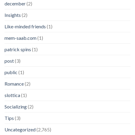
december
(2)
Insights
(2)
Like-minded friends
(1)
mem-saab.com
(1)
patrick spins
(1)
post
(3)
public
(1)
Romance
(2)
slottica
(1)
Socializing
(2)
Tips
(3)
Uncategorized
(2,765)