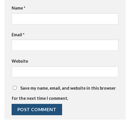
Name
*
Email
*
Website
Save my name, email, and website in this browser
for the next time I comment.