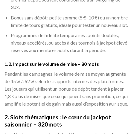
30×.
Bonus sans dépôt : petite somme (5 €–10 €) ou un nombre
limité de tours gratuits, idéale pour tester un nouveau slot.
Programmes de fidélité temporaires : points doublés,
niveaux accélérés, ou accès à des tournois à jackpot élevé
réservés aux membres actifs durant la période.
1.2. Impact sur le volume de mise – 80 mots
Pendant les campagnes, le volume de mise moyen augmente
de 45 % à 62 % selon les rapports internes des plateformes.
Les joueurs qui utilisent un bonus de dépôt tendent à placer
1,8 × plus de mises que ceux qui jouent sans promotion, ce qui
amplifie le potentiel de gain mais aussi d’exposition au risque.
2. Slots thématiques : le cœur du jackpot
saisonnier – 320 mots