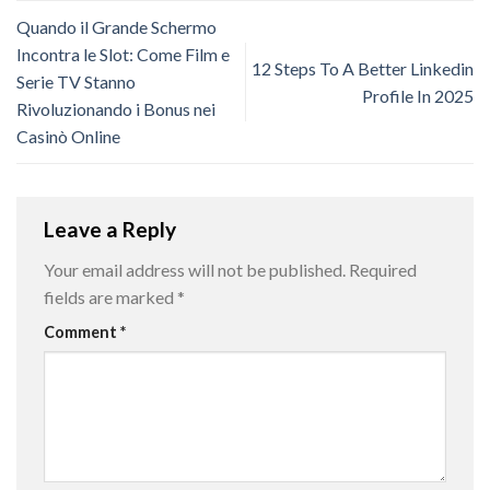
Quando il Grande Schermo
Incontra le Slot: Come Film e
12 Steps To A Better Linkedin
Serie TV Stanno
Profile In 2025
Rivoluzionando i Bonus nei
Casinò Online
Leave a Reply
Your email address will not be published.
Required
fields are marked
*
Comment
*