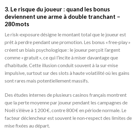
3. Le risque du joueur : quand les bonus
deviennent une arme à double tranchant –
280 mots
Le risk‑exposure désigne le montant total que le joueur est
prêt à perdre pendant une promotion. Les bonus « free‑play »
créent un biais psychologique : le joueur perçoit l’argent
comme « gratuit », ce qui l’incite à miser davantage que
d’habitude. Cette illusion conduit souvent à la sur‑mise
impulsive, surtout sur des slots à haute volatilité où les gains
sont rares mais potentiellement massifs.
Des études internes de plusieurs casinos français montrent
que la perte moyenne par joueur pendant les campagnes de
Noël s’élève à 1 200 €, contre 800 € en période normale. Le
facteur déclencheur est souvent le non‑respect des limites de
mise fixées au départ.