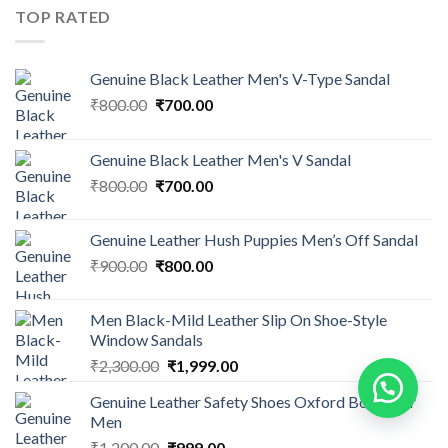
TOP RATED
Genuine Black Leather Men's V-Type Sandal
₹
800.00
₹
700.00
Genuine Black Leather Men's V Sandal
₹
800.00
₹
700.00
Genuine Leather Hush Puppies Men’s Off Sandal
₹
900.00
₹
800.00
Men Black-Mild Leather Slip On Shoe-Style
Window Sandals
₹
2,300.00
₹
1,999.00
Genuine Leather Safety Shoes Oxford Boots For
Men
₹
1,200.00
₹
999.00