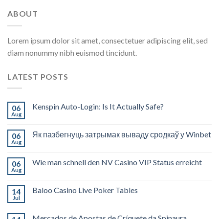
ABOUT
Lorem ipsum dolor sit amet, consectetuer adipiscing elit, sed
diam nonummy nibh euismod tincidunt.
LATEST POSTS
Kenspin Auto-Login: Is It Actually Safe?
06
Aug
Як пазбегнуць затрымак вываду сродкаў у Winbet
06
Aug
Wie man schnell den NV Casino VIP Status erreicht
06
Aug
Baloo Casino Live Poker Tables
14
Jul
Mercados de Apostas de Críquete da Spinaura