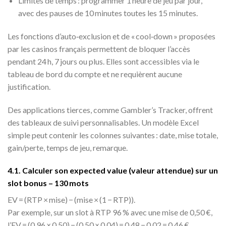
Limites de temps : programmer 1 heure de jeu par jour,
avec des pauses de 10 minutes toutes les 15 minutes.
Les fonctions d’auto‑exclusion et de « cool‑down » proposées
par les casinos français permettent de bloquer l’accès
pendant 24 h, 7 jours ou plus. Elles sont accessibles via le
tableau de bord du compte et ne requièrent aucune
justification.
Des applications tierces, comme Gambler’s Tracker, offrent
des tableaux de suivi personnalisables. Un modèle Excel
simple peut contenir les colonnes suivantes : date, mise totale,
gain/perte, temps de jeu, remarque.
4.1. Calculer son expected value (valeur attendue) sur un
slot bonus – 130 mots
EV = (RTP × mise) − (mise × (1 − RTP)).
Par exemple, sur un slot à RTP 96 % avec une mise de 0,50 €,
l’EV = (0,96 × 0,50) − (0,50 × 0,04) = 0,48 − 0,02 = 0,46 €.