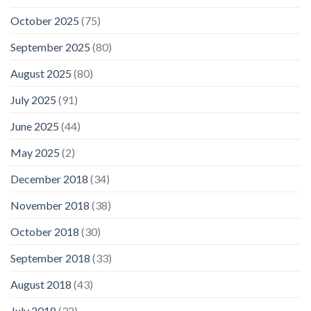
October 2025
(75)
September 2025
(80)
August 2025
(80)
July 2025
(91)
June 2025
(44)
May 2025
(2)
December 2018
(34)
November 2018
(38)
October 2018
(30)
September 2018
(33)
August 2018
(43)
July 2018
(32)