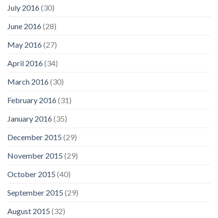
July 2016
(30)
June 2016
(28)
May 2016
(27)
April 2016
(34)
March 2016
(30)
February 2016
(31)
January 2016
(35)
December 2015
(29)
November 2015
(29)
October 2015
(40)
September 2015
(29)
August 2015
(32)