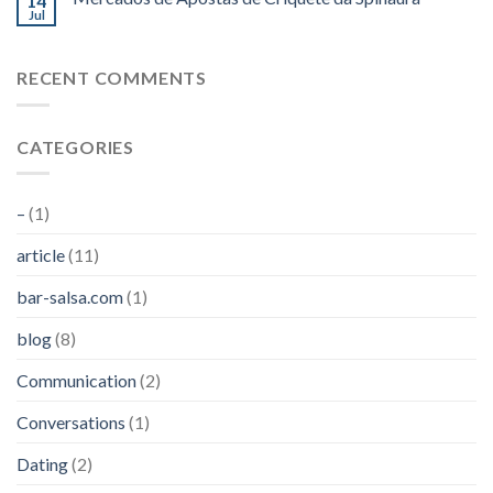
14
Jul
RECENT COMMENTS
CATEGORIES
–
(1)
article
(11)
bar-salsa.com
(1)
blog
(8)
Communication
(2)
Conversations
(1)
Dating
(2)