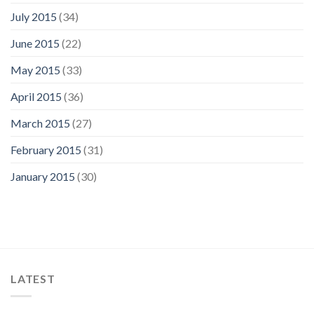
July 2015
(34)
June 2015
(22)
May 2015
(33)
April 2015
(36)
March 2015
(27)
February 2015
(31)
January 2015
(30)
LATEST