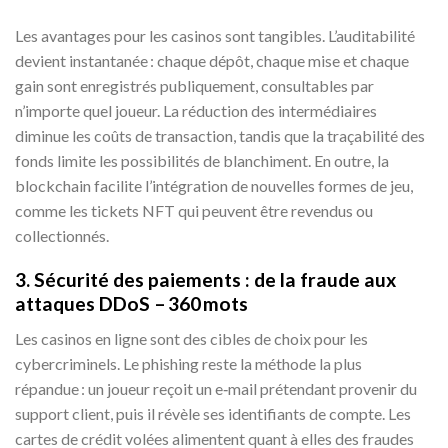
Les avantages pour les casinos sont tangibles. L’auditabilité
devient instantanée : chaque dépôt, chaque mise et chaque
gain sont enregistrés publiquement, consultables par
n’importe quel joueur. La réduction des intermédiaires
diminue les coûts de transaction, tandis que la traçabilité des
fonds limite les possibilités de blanchiment. En outre, la
blockchain facilite l’intégration de nouvelles formes de jeu,
comme les tickets NFT qui peuvent être revendus ou
collectionnés.
3. Sécurité des paiements : de la fraude aux
attaques DDoS – 360 mots
Les casinos en ligne sont des cibles de choix pour les
cybercriminels. Le phishing reste la méthode la plus
répandue : un joueur reçoit un e‑mail prétendant provenir du
support client, puis il révèle ses identifiants de compte. Les
cartes de crédit volées alimentent quant à elles des fraudes