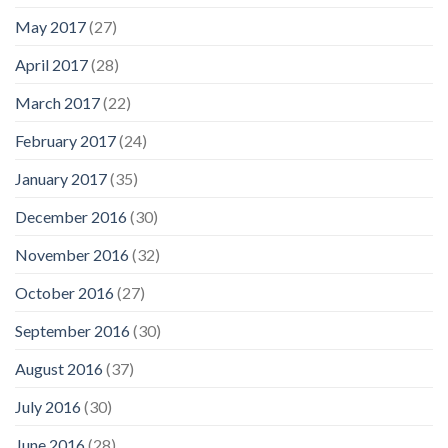
May 2017
(27)
April 2017
(28)
March 2017
(22)
February 2017
(24)
January 2017
(35)
December 2016
(30)
November 2016
(32)
October 2016
(27)
September 2016
(30)
August 2016
(37)
July 2016
(30)
June 2016
(28)