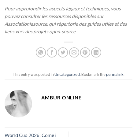
Pour approfondir les aspects légaux et techniques, vous
pouvez consulter les ressources disponibles sur
Associationlasource, qui répertorie des guides utiles et des
liens vers des projets open‑source.
This entry was posted in
Uncategorized
. Bookmark the
permalink
.
AMBUR ONLINE
World Cup 2026: Come i