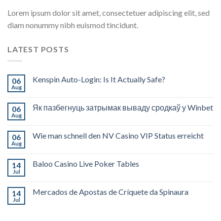
Lorem ipsum dolor sit amet, consectetuer adipiscing elit, sed
diam nonummy nibh euismod tincidunt.
LATEST POSTS
Kenspin Auto-Login: Is It Actually Safe?
06
Aug
Як пазбегнуць затрымак вываду сродкаў у Winbet
06
Aug
Wie man schnell den NV Casino VIP Status erreicht
06
Aug
Baloo Casino Live Poker Tables
14
Jul
Mercados de Apostas de Críquete da Spinaura
14
Jul