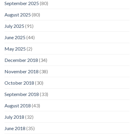
September 2025
(80)
August 2025
(80)
July 2025
(91)
June 2025
(44)
May 2025
(2)
December 2018
(34)
November 2018
(38)
October 2018
(30)
September 2018
(33)
August 2018
(43)
July 2018
(32)
June 2018
(35)