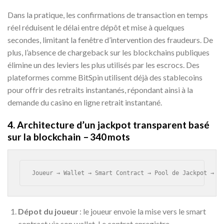
Dans la pratique, les confirmations de transaction en temps
réel réduisent le délai entre dépôt et mise à quelques
secondes, limitant la fenêtre d’intervention des fraudeurs. De
plus, l’absence de chargeback sur les blockchains publiques
élimine un des leviers les plus utilisés par les escrocs. Des
plateformes comme BitSpin utilisent déjà des stablecoins
pour offrir des retraits instantanés, répondant ainsi à la
demande du casino en ligne retrait instantané.
4. Architecture d’un jackpot transparent basé
sur la blockchain – 340 mots
Dépot du joueur
: le joueur envoie la mise vers le smart
contract via son wallet. Le contrat enregistre