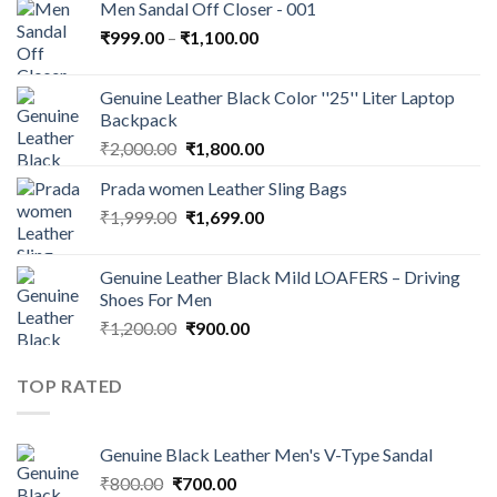
Men Sandal Off Closer - 001
₹
999.00
–
₹
1,100.00
Genuine Leather Black Color ''25'' Liter Laptop
Backpack
₹
2,000.00
₹
1,800.00
Prada women Leather Sling Bags
₹
1,999.00
₹
1,699.00
Genuine Leather Black Mild LOAFERS – Driving
Shoes For Men
₹
1,200.00
₹
900.00
TOP RATED
Genuine Black Leather Men's V-Type Sandal
₹
800.00
₹
700.00