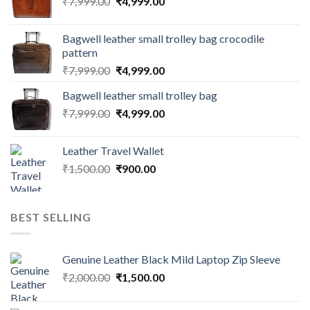
₹
7,999.00
₹
4,999.00
Bagwell leather small trolley bag crocodile
pattern
₹
7,999.00
₹
4,999.00
Bagwell leather small trolley bag
₹
7,999.00
₹
4,999.00
Leather Travel Wallet
₹
1,500.00
₹
900.00
BEST SELLING
Genuine Leather Black Mild Laptop Zip Sleeve
₹
2,000.00
₹
1,500.00