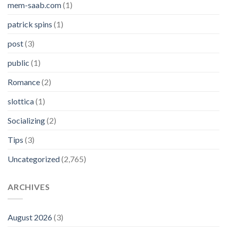
mem-saab.com
(1)
patrick spins
(1)
post
(3)
public
(1)
Romance
(2)
slottica
(1)
Socializing
(2)
Tips
(3)
Uncategorized
(2,765)
ARCHIVES
August 2026
(3)