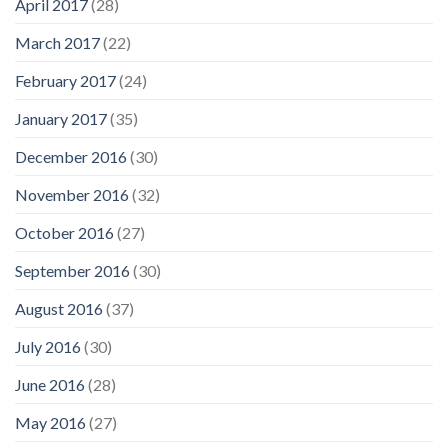
April 2017
(28)
March 2017
(22)
February 2017
(24)
January 2017
(35)
December 2016
(30)
November 2016
(32)
October 2016
(27)
September 2016
(30)
August 2016
(37)
July 2016
(30)
June 2016
(28)
May 2016
(27)