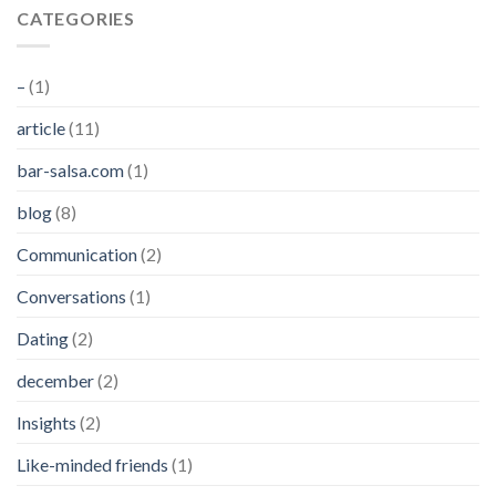
CATEGORIES
–
(1)
article
(11)
bar-salsa.com
(1)
blog
(8)
Communication
(2)
Conversations
(1)
Dating
(2)
december
(2)
Insights
(2)
Like-minded friends
(1)