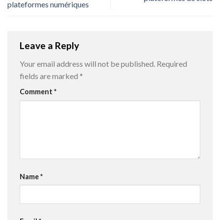
plateformes numériques
Leave a Reply
Your email address will not be published.
Required
fields are marked
*
Comment
*
Name
*