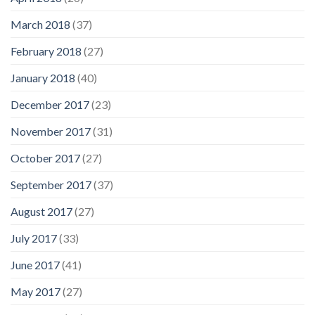
March 2018
(37)
February 2018
(27)
January 2018
(40)
December 2017
(23)
November 2017
(31)
October 2017
(27)
September 2017
(37)
August 2017
(27)
July 2017
(33)
June 2017
(41)
May 2017
(27)