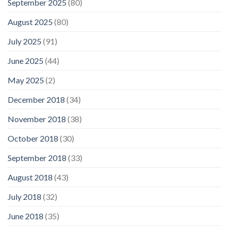
September 2025
(80)
August 2025
(80)
July 2025
(91)
June 2025
(44)
May 2025
(2)
December 2018
(34)
November 2018
(38)
October 2018
(30)
September 2018
(33)
August 2018
(43)
July 2018
(32)
June 2018
(35)