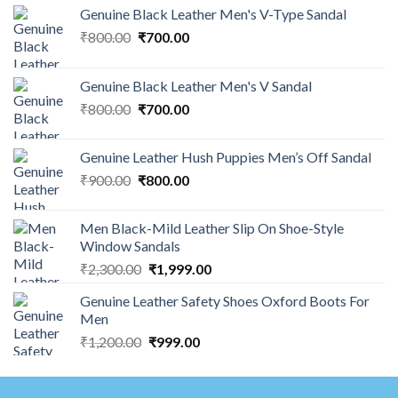
Genuine Black Leather Men's V-Type Sandal
₹
800.00
₹
700.00
Genuine Black Leather Men's V Sandal
₹
800.00
₹
700.00
Genuine Leather Hush Puppies Men’s Off Sandal
₹
900.00
₹
800.00
Men Black-Mild Leather Slip On Shoe-Style
Window Sandals
₹
2,300.00
₹
1,999.00
Genuine Leather Safety Shoes Oxford Boots For
Men
₹
1,200.00
₹
999.00