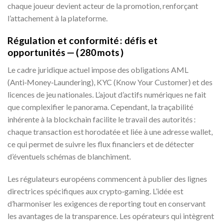
chaque joueur devient acteur de la promotion, renforçant
l’attachement à la plateforme.
Régulation et conformité : défis et
opportunités — ( 280 mots )
Le cadre juridique actuel impose des obligations AML
(Anti‑Money‑Laundering), KYC (Know Your Customer) et des
licences de jeu nationales. L’ajout d’actifs numériques ne fait
que complexifier le panorama. Cependant, la traçabilité
inhérente à la blockchain facilite le travail des autorités :
chaque transaction est horodatée et liée à une adresse wallet,
ce qui permet de suivre les flux financiers et de détecter
d’éventuels schémas de blanchiment.
Les régulateurs européens commencent à publier des lignes
directrices spécifiques aux crypto‑gaming. L’idée est
d’harmoniser les exigences de reporting tout en conservant
les avantages de la transparence. Les opérateurs qui intègrent