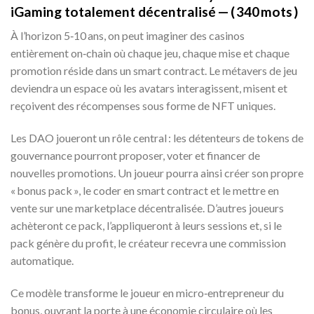
iGaming totalement décentralisé — ( 340 mots )
À l’horizon 5‑10 ans, on peut imaginer des casinos
entièrement on‑chain où chaque jeu, chaque mise et chaque
promotion réside dans un smart contract. Le métavers de jeu
deviendra un espace où les avatars interagissent, misent et
reçoivent des récompenses sous forme de NFT uniques.
Les DAO joueront un rôle central : les détenteurs de tokens de
gouvernance pourront proposer, voter et financer de
nouvelles promotions. Un joueur pourra ainsi créer son propre
« bonus pack », le coder en smart contract et le mettre en
vente sur une marketplace décentralisée. D’autres joueurs
achèteront ce pack, l’appliqueront à leurs sessions et, si le
pack génère du profit, le créateur recevra une commission
automatique.
Ce modèle transforme le joueur en micro‑entrepreneur du
bonus, ouvrant la porte à une économie circulaire où les