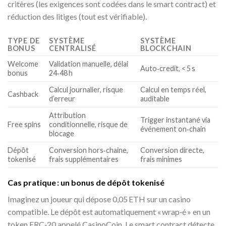
critères (les exigences sont codées dans le smart contract) et
réduction des litiges (tout est vérifiable).
TYPE DE
SYSTÈME
SYSTÈME
BONUS
CENTRALISÉ
BLOCKCHAIN
Welcome
Validation manuelle, délai
Auto‑credit, < 5 s
bonus
24‑48 h
Calcul journalier, risque
Calcul en temps réel,
Cashback
d’erreur
auditable
Attribution
Trigger instantané via
Free spins
conditionnelle, risque de
événement on‑chain
blocage
Dépôt
Conversion hors‑chaine,
Conversion directe,
tokenisé
frais supplémentaires
frais minimes
Cas pratique : un bonus de dépôt tokenisé
Imaginez un joueur qui dépose 0,05 ETH sur un casino
compatible. Le dépôt est automatiquement « wrap‑é » en un
token ERC‑20 appelé CasinoCoin. Le smart contract détecte