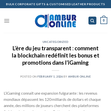
Skip
BULK CORPORATE GIFTS & CUSTOMISED LEATHER PRODUCTS
to
content
0
UNCATEGORIZED
L’ère du jeu transparent : comment
la blockchain redéfinit les bonus et
promotions dans l’iGaming
POSTED ON
FEBRUARY 1, 2026
BY
AMBUR ONLINE
L’iGaming connaît une expansion fulgurante : les revenus
mondiaux dépassent les 120 milliards de dollars et chaque
année, des millions de joueurs cherchent des plateformes