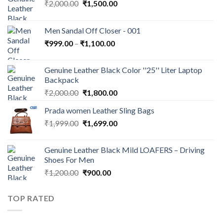
₹
2,000.00
₹
1,500.00
Men Sandal Off Closer - 001
₹
999.00
–
₹
1,100.00
Genuine Leather Black Color ''25'' Liter Laptop
Backpack
₹
2,000.00
₹
1,800.00
Prada women Leather Sling Bags
₹
1,999.00
₹
1,699.00
Genuine Leather Black Mild LOAFERS – Driving
Shoes For Men
₹
1,200.00
₹
900.00
TOP RATED