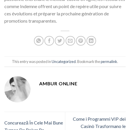
comme Indemne offrent un point de repère utile pour suivre
ces évolutions et préparer la prochaine génération de
promotions transparentes.
This entry was posted in
Uncategorized
. Bookmark the
permalink
.
AMBUR ONLINE
Come i Programmi VIP dei
Concurează În Cele Mai Bune
Casinò Trasformano le
Turnee De Poker Pe