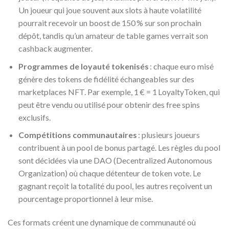
Un joueur qui joue souvent aux slots à haute volatilité
pourrait recevoir un boost de 150 % sur son prochain
dépôt, tandis qu’un amateur de table games verrait son
cashback augmenter.
Programmes de loyauté tokenisés
: chaque euro misé
génère des tokens de fidélité échangeables sur des
marketplaces NFT. Par exemple, 1 € = 1 LoyaltyToken, qui
peut être vendu ou utilisé pour obtenir des free spins
exclusifs.
Compétitions communautaires
: plusieurs joueurs
contribuent à un pool de bonus partagé. Les règles du pool
sont décidées via une DAO (Decentralized Autonomous
Organization) où chaque détenteur de token vote. Le
gagnant reçoit la totalité du pool, les autres reçoivent un
pourcentage proportionnel à leur mise.
Ces formats créent une dynamique de communauté où