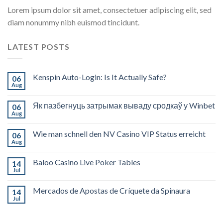
Lorem ipsum dolor sit amet, consectetuer adipiscing elit, sed
diam nonummy nibh euismod tincidunt.
LATEST POSTS
Kenspin Auto-Login: Is It Actually Safe?
06
Aug
Як пазбегнуць затрымак вываду сродкаў у Winbet
06
Aug
Wie man schnell den NV Casino VIP Status erreicht
06
Aug
Baloo Casino Live Poker Tables
14
Jul
Mercados de Apostas de Críquete da Spinaura
14
Jul