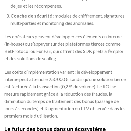
de jeu et les récompenses.
Couche de sécurité
: modules de chiffrement, signatures
multi‑parties et monitoring des anomalies.
Les opérateurs peuvent développer ces éléments en interne
(in‑house) ou s’appuyer sur des plateformes tierces comme
BetProtocol ou FunFair, qui offrent des SDK prêts à l’emploi
et des solutions de scaling.
Les coûts d’implémentation varient : le développement
interne peut atteindre 250 000 €, tandis qu’une solution tierce
est facturée à la transaction (0,2 % du volume). Le ROI se
mesure rapidement grâce à la réduction des fraudes, la
diminution du temps de traitement des bonus (passage de
jours à secondes) et l’augmentation du LTV observée dans les
premiers mois d’utilisation.
Le futur des bonus dans un écosystème