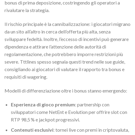
bonus di prima deposizione, costringendo gli operatori a
rivalutare la strategia.
Il rischio principale è la cannibalizzazione: i giocatori migrano
da un sito all’altro in cerca dell’offerta più alta, senza
sviluppare fedeltà. Inoltre, l’eccesso di incentivi può generare
dipendenza e attirare l’attenzione delle autorità di
regolamentazione, che potrebbero imporre restrizioni più
severe. Tttlines spesso segnala questi trend nelle sue guide,
consigliando ai giocatori di valutare il rapporto tra bonus e
requisiti di wagering.
Modelli di differenziazione oltre i bonus stanno emergendo:
Esperienza di gioco premium
: partnership con
sviluppatori come NetEnt e Evolution per offrire slot con
RTP 98,5 % e jackpot progressivi.
Contenuti esclusivi
: tornei live con premi in criptovaluta,