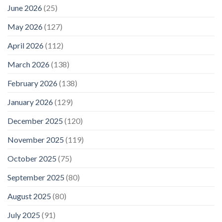
June 2026
(25)
May 2026
(127)
April 2026
(112)
March 2026
(138)
February 2026
(138)
January 2026
(129)
December 2025
(120)
November 2025
(119)
October 2025
(75)
September 2025
(80)
August 2025
(80)
July 2025
(91)