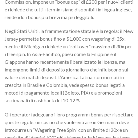
Commission, impone un “bonus cap” di £200 per i nuovi clienti
e richiede che tutti i termini siano disponibili in lingua inglese,
rendendo i bonus più brevi ma più leggibili.
Negli Stati Uniti, la frammentazione statale è la regola: il New
Jersey permette bonus fino a $1.000 con wagering di 35x,
mentre il Michigan richiede un “roll‑over” massimo di 30x per
i free spin. In Asia‑Pacifico, paesi come la Filippine e il
Giappone hanno recentemente liberalizzato le licenze, ma
impongono limiti di deposito giornaliero che influiscono sul
valore dei match deposit. L’America Latina, con mercati in
crescita in Brasile e Colombia, vede spesso bonus legati a
metodi di pagamento locali (Boleto, PIX) e a promozioni
settimanali di cashback del 10‑12 %.
Gli operatori adeguano i loro programmi bonus per rispettare
queste regole: un casino che vuole entrare in Germania deve
introdurre un “Wagering Free Spin” con un limite di 20x e un
requisito di identità KYC più stringente. In Messico, la stessa