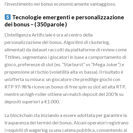
l’investimento nei bonus economicamente vantaggioso.
Tecnologie emergenti e personalizzazione
dei bonus – ( 350 parole )
L’Intelligenza Artificiale è ora al centro della
personalizzazione dei bonus. Algoritmi di clustering,
alimentati da dataset raccolti da piattaforme di review come
Tttlines, segmentano i giocatori in base a comportamento di
gioco, preferenze di slot (es. “Starburst” vs “Mega Joker”) e
propensione al rischio (volatilità alta vs bassa). Il risultato è
un’offerta su misura: un giocatore che predilige giochi con
RTP 97‑98 % riceve un bonus di free spin su slot ad alta RTP,
mentre un high‑roller ottiene un match deposit del 200 % su
depositi superiori a €1.000.
La blockchain sta iniziando a essere adottata per garantire la
trasparenza dei termini dei bonus. Alcuni operatori registrano
i requisiti di wagering su una catena pubblica, consentendo ai