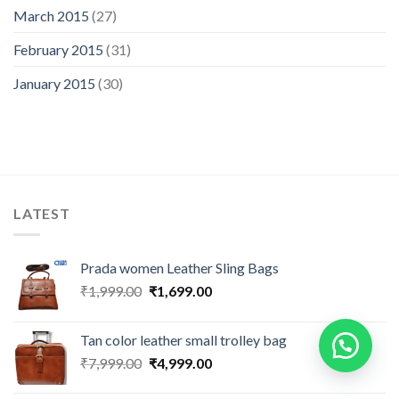
March 2015
(27)
February 2015
(31)
January 2015
(30)
LATEST
Prada women Leather Sling Bags
₹
1,999.00
₹
1,699.00
Tan color leather small trolley bag
₹
7,999.00
₹
4,999.00