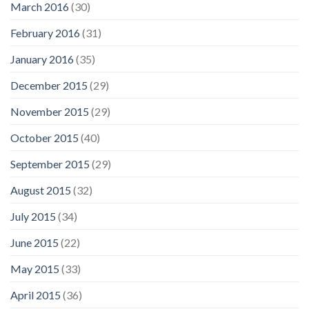
March 2016
(30)
February 2016
(31)
January 2016
(35)
December 2015
(29)
November 2015
(29)
October 2015
(40)
September 2015
(29)
August 2015
(32)
July 2015
(34)
June 2015
(22)
May 2015
(33)
April 2015
(36)