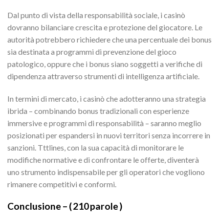
Dal punto di vista della responsabilità sociale, i casinò
dovranno bilanciare crescita e protezione del giocatore. Le
autorità potrebbero richiedere che una percentuale dei bonus
sia destinata a programmi di prevenzione del gioco
patologico, oppure che i bonus siano soggetti a verifiche di
dipendenza attraverso strumenti di intelligenza artificiale.
In termini di mercato, i casinò che adotteranno una strategia
ibrida – combinando bonus tradizionali con esperienze
immersive e programmi di responsabilità – saranno meglio
posizionati per espandersi in nuovi territori senza incorrere in
sanzioni. Tttlines, con la sua capacità di monitorare le
modifiche normative e di confrontare le offerte, diventerà
uno strumento indispensabile per gli operatori che vogliono
rimanere competitivi e conformi.
Conclusione – ( 210 parole )