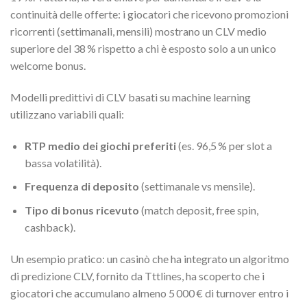
continuità delle offerte: i giocatori che ricevono promozioni
ricorrenti (settimanali, mensili) mostrano un CLV medio
superiore del 38 % rispetto a chi è esposto solo a un unico
welcome bonus.
Modelli predittivi di CLV basati su machine learning
utilizzano variabili quali:
RTP medio dei giochi preferiti
(es. 96,5 % per slot a
bassa volatilità).
Frequenza di deposito
(settimanale vs mensile).
Tipo di bonus ricevuto
(match deposit, free spin,
cashback).
Un esempio pratico: un casinò che ha integrato un algoritmo
di predizione CLV, fornito da Tttlines, ha scoperto che i
giocatori che accumulano almeno 5 000 € di turnover entro i