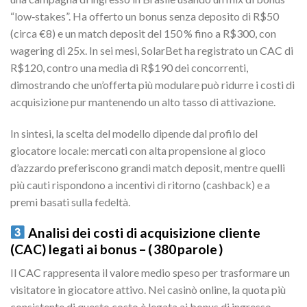
“low‑stakes”. Ha offerto un bonus senza deposito di R$50
(circa €8) e un match deposit del 150 % fino a R$300, con
wagering di 25x. In sei mesi, SolarBet ha registrato un CAC di
R$120, contro una media di R$190 dei concorrenti,
dimostrando che un’offerta più modulare può ridurre i costi di
acquisizione pur mantenendo un alto tasso di attivazione.
In sintesi, la scelta del modello dipende dal profilo del
giocatore locale: mercati con alta propensione al gioco
d’azzardo preferiscono grandi match deposit, mentre quelli
più cauti rispondono a incentivi di ritorno (cashback) e a
premi basati sulla fedeltà.
Analisi dei costi di acquisizione cliente
(CAC) legati ai bonus – ( 380 parole )
Il CAC rappresenta il valore medio speso per trasformare un
visitatore in giocatore attivo. Nei casinò online, la quota più
consistente di questo costo è legata ai bonus di ingresso.