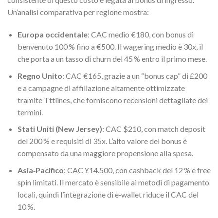
Un’analisi comparativa per regione mostra:
Europa occidentale
: CAC medio €180, con bonus di
benvenuto 100 % fino a €500. Il wagering medio è 30x, il
che porta a un tasso di churn del 45 % entro il primo mese.
Regno Unito
: CAC €165, grazie a un “bonus cap” di £200
e a campagne di affiliazione altamente ottimizzate
tramite Tttlines, che forniscono recensioni dettagliate dei
termini.
Stati Uniti (New Jersey)
: CAC $210, con match deposit
del 200 % e requisiti di 35x. L’alto valore del bonus è
compensato da una maggiore propensione alla spesa.
Asia‑Pacifico
: CAC ¥14.500, con cashback del 12 % e free
spin limitati. Il mercato è sensibile ai metodi di pagamento
locali, quindi l’integrazione di e‑wallet riduce il CAC del
10 %.