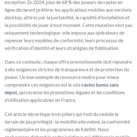
exception. En 2024, plus de 68 % des joueurs de casino en
ligne déclarent préférer les applications mobiles aux versions
desktop, attirés par la portabilité, la rapidité d’installation et
la possibilité de jouer à tout moment. Cette mutation n’est pas
uniquement technologique : elle impose aux opérateurs de
repenser leurs modèles de conformité, leurs processus de
vérification d’identité et leurs stratégies de fidélisation.
Dans ce contexte, chaque offre promotionnelle doit répondre
à des exigences strictes de transparence et de protection du
joueur. Un bon exemple de ressource neutre pour mieux
comprendre ces exigences est le site
casino bonus sans
depot
, qui recense les promotions légales et les conditions
d’utilisation applicables en France.
Cet article décortique trois piliers qui font du mobile le
terrain de jeu privilégié : la mobilité elle‑même, la conformité
réglementaire et les programmes de fidélité. Nous
analyserons d’abord le cadre juridique qui différencie mobile