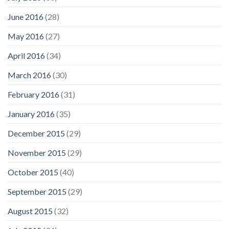
June 2016
(28)
May 2016
(27)
April 2016
(34)
March 2016
(30)
February 2016
(31)
January 2016
(35)
December 2015
(29)
November 2015
(29)
October 2015
(40)
September 2015
(29)
August 2015
(32)