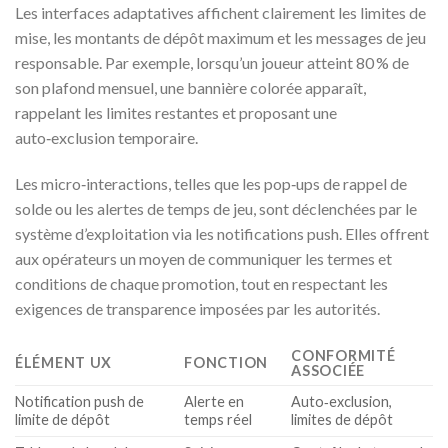
Les interfaces adaptatives affichent clairement les limites de
mise, les montants de dépôt maximum et les messages de jeu
responsable. Par exemple, lorsqu’un joueur atteint 80 % de
son plafond mensuel, une bannière colorée apparaît,
rappelant les limites restantes et proposant une
auto‑exclusion temporaire.
Les micro‑interactions, telles que les pop‑ups de rappel de
solde ou les alertes de temps de jeu, sont déclenchées par le
système d’exploitation via les notifications push. Elles offrent
aux opérateurs un moyen de communiquer les termes et
conditions de chaque promotion, tout en respectant les
exigences de transparence imposées par les autorités.
CONFORMITÉ
ÉLÉMENT UX
FONCTION
ASSOCIÉE
Notification push de
Alerte en
Auto‑exclusion,
limite de dépôt
temps réel
limites de dépôt