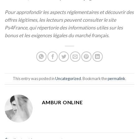
Pour approfondir les aspects réglementaires et découvrir des
offres légitimes, les lecteurs peuvent consulter le site
Ps4France, qui répertorie des informations utiles sur les
bonus et les exigences légales du marché français.
This entry was posted in
Uncategorized
. Bookmark the
permalink
.
AMBUR ONLINE