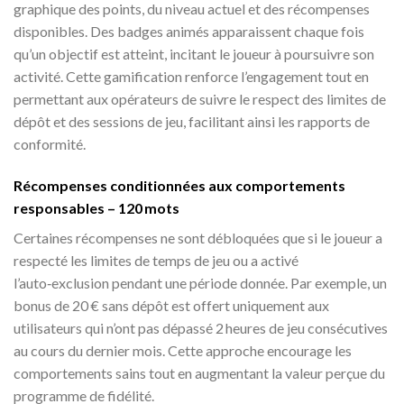
graphique des points, du niveau actuel et des récompenses
disponibles. Des badges animés apparaissent chaque fois
qu’un objectif est atteint, incitant le joueur à poursuivre son
activité. Cette gamification renforce l’engagement tout en
permettant aux opérateurs de suivre le respect des limites de
dépôt et des sessions de jeu, facilitant ainsi les rapports de
conformité.
Récompenses conditionnées aux comportements
responsables – 120 mots
Certaines récompenses ne sont débloquées que si le joueur a
respecté les limites de temps de jeu ou a activé
l’auto‑exclusion pendant une période donnée. Par exemple, un
bonus de 20 € sans dépôt est offert uniquement aux
utilisateurs qui n’ont pas dépassé 2 heures de jeu consécutives
au cours du dernier mois. Cette approche encourage les
comportements sains tout en augmentant la valeur perçue du
programme de fidélité.