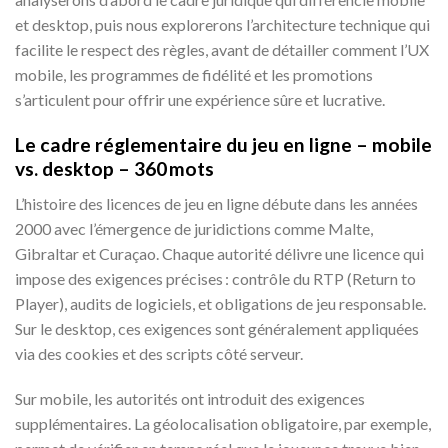
et desktop, puis nous explorerons l’architecture technique qui
facilite le respect des règles, avant de détailler comment l’UX
mobile, les programmes de fidélité et les promotions
s’articulent pour offrir une expérience sûre et lucrative.
Le cadre réglementaire du jeu en ligne – mobile
vs. desktop – 360 mots
L’histoire des licences de jeu en ligne débute dans les années
2000 avec l’émergence de juridictions comme Malte,
Gibraltar et Curaçao. Chaque autorité délivre une licence qui
impose des exigences précises : contrôle du RTP (Return to
Player), audits de logiciels, et obligations de jeu responsable.
Sur le desktop, ces exigences sont généralement appliquées
via des cookies et des scripts côté serveur.
Sur mobile, les autorités ont introduit des exigences
supplémentaires. La géolocalisation obligatoire, par exemple,