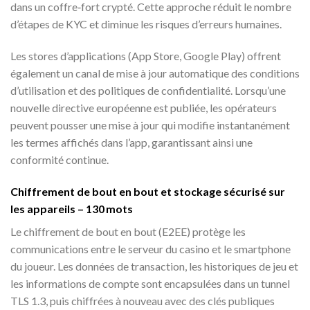
dans un coffre‑fort crypté. Cette approche réduit le nombre
d’étapes de KYC et diminue les risques d’erreurs humaines.
Les stores d’applications (App Store, Google Play) offrent
également un canal de mise à jour automatique des conditions
d’utilisation et des politiques de confidentialité. Lorsqu’une
nouvelle directive européenne est publiée, les opérateurs
peuvent pousser une mise à jour qui modifie instantanément
les termes affichés dans l’app, garantissant ainsi une
conformité continue.
Chiffrement de bout en bout et stockage sécurisé sur
les appareils – 130 mots
Le chiffrement de bout en bout (E2EE) protège les
communications entre le serveur du casino et le smartphone
du joueur. Les données de transaction, les historiques de jeu et
les informations de compte sont encapsulées dans un tunnel
TLS 1.3, puis chiffrées à nouveau avec des clés publiques