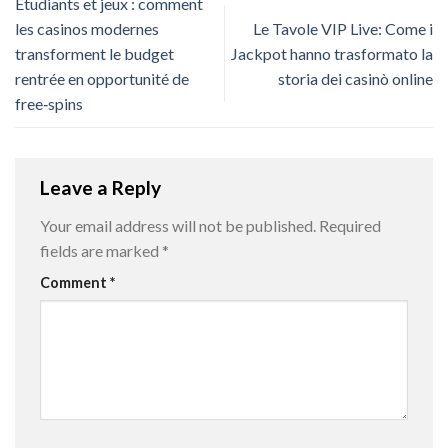
Étudiants et jeux : comment
les casinos modernes
Le Tavole VIP Live: Come i
transforment le budget
Jackpot hanno trasformato la
rentrée en opportunité de
storia dei casinò online
free‑spins
Leave a Reply
Your email address will not be published.
Required
fields are marked
*
Comment
*