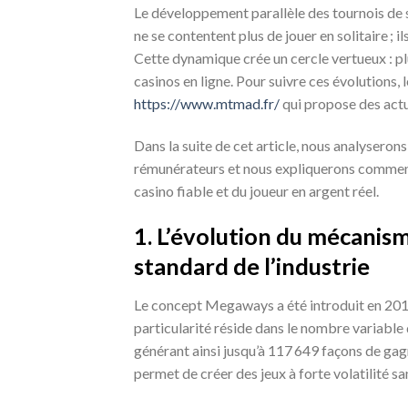
Le développement parallèle des tournois de 
ne se contentent plus de jouer en solitaire ; 
Cette dynamique crée un cercle vertueux : pl
casinos en ligne. Pour suivre ces évolutions
https://www.mtmad.fr/
qui propose des actua
Dans la suite de cet article, nous analyseron
rémunérateurs et nous expliquerons comment l
casino fiable et du joueur en argent réel.
1. L’évolution du mécanis
standard de l’industrie
Le concept Megaways a été introduit en 201
particularité réside dans le nombre variable 
générant ainsi jusqu’à 117 649 façons de gagn
permet de créer des jeux à forte volatilité 