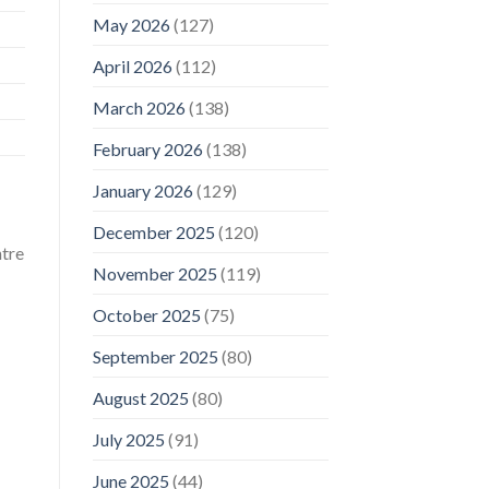
May 2026
(127)
April 2026
(112)
March 2026
(138)
February 2026
(138)
January 2026
(129)
December 2025
(120)
ntre
November 2025
(119)
October 2025
(75)
September 2025
(80)
August 2025
(80)
July 2025
(91)
June 2025
(44)