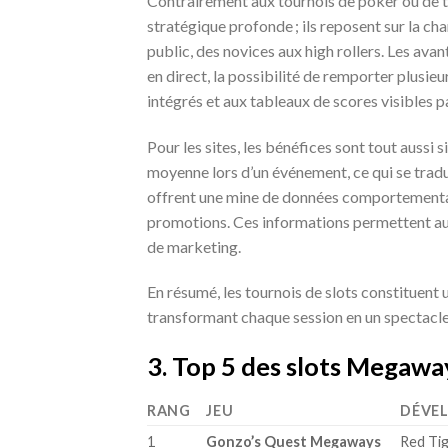
Contrairement aux tournois de poker ou de t
stratégique profonde ; ils reposent sur la cha
public, des novices aux high rollers. Les avan
en direct, la possibilité de remporter plusie
intégrés et aux tableaux de scores visibles p
Pour les sites, les bénéfices sont tout aussi
moyenne lors d’un événement, ce qui se tradui
offrent une mine de données comportementale
promotions. Ces informations permettent aux
de marketing.
En résumé, les tournois de slots constituent 
transformant chaque session en un spectacle 
3. Top 5 des slots Megawa
RANG
JEU
DÉVE
1
Gonzo’s Quest Megaways
Red Ti