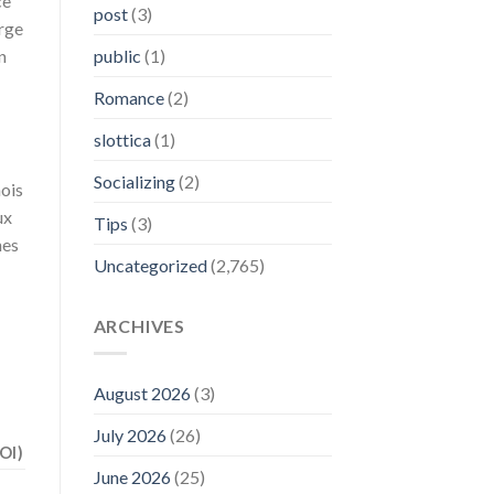
ce
post
(3)
arge
n
public
(1)
Romance
(2)
slottica
(1)
Socializing
(2)
nois
ux
Tips
(3)
nes
Uncategorized
(2,765)
ARCHIVES
August 2026
(3)
July 2026
(26)
OI)
June 2026
(25)