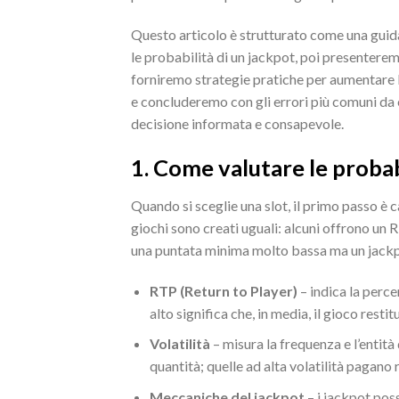
Questo articolo è strutturato come una guid
le probabilità di un jackpot, poi presenteremo
forniremo strategie pratiche per aumentare le
e concluderemo con gli errori più comuni da e
decisione informata e consapevole.
1. Come valutare le probabi
Quando si sceglie una slot, il primo passo è c
giochi sono creati uguali: alcuni offrono un 
una puntata minima molto bassa ma un jackpo
RTP (Return to Player)
– indica la perce
alto significa che, in media, il gioco resti
Volatilità
– misura la frequenza e l’entità
quantità; quelle ad alta volatilità pagano
Meccaniche del jackpot
– i jackpot poss