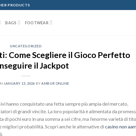
THER PRODUCTS
BAGS
FOOTWEAR
UNCATEGORIZED
ti: Come Scegliere il Gioco Perfetto
Inseguire il Jackpot
ON
JANUARY 13, 2026
BY
AMBUR ONLINE
ssivi hanno conquistato una fetta sempre più ampia del mercato,
cciatori di grandi vincite. La loro popolarità è alimentata da promes
di pochi euro in una somma a sei cifre, ma l’enorme varietà di tito
e migliori probabilità. Scopri anche le alternative di
casino non aa
i.