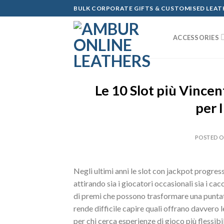
Skip
BULK CORPORATE GIFTS & CUSTOMISED LEA
to
content
ACCESSORIES
Le 10 Slot più Vincen
per 
POSTED 
Negli ultimi anni le slot con jackpot progre
attirando sia i giocatori occasionali sia i ca
di premi che possono trasformare una puntata 
rende difficile capire quali offrano davvero l
per chi cerca esperienze di gioco più flessibil