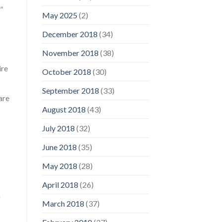
”
May 2025
(2)
December 2018
(34)
November 2018
(38)
ire
October 2018
(30)
September 2018
(33)
are
August 2018
(43)
July 2018
(32)
June 2018
(35)
May 2018
(28)
April 2018
(26)
n
March 2018
(37)