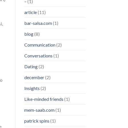
–
(1)
article
(11)
bar-salsa.com
(1)
i,
blog
(8)
Communication
(2)
Conversations
(1)
Dating
(2)
december
(2)
to
Insights
(2)
Like-minded friends
(1)
mem-saab.com
(1)
patrick spins
(1)
e