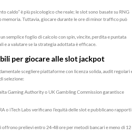
to caldo” è più psicologico che reale; le slot sono basate su RNG
emoria. Tuttavia, giocare durante le ore di minor traffico può
un semplice foglio di calcolo con spin, vincite, perdita e puntata
i e a valutare se la strategia adottata è efficace.
abili per giocare alle slot jackpot
ndamentale scegliere piattaforme con licenza solida, audit regolari 
 di selezione:
 Malta Gaming Authority o UK Gambling Commission garantisce
 iTech Labs verificano l’equità delle slot e pubblicano rapporti 
li offrono prelievi entro 24‑48 ore per metodi bancari e meno di 12