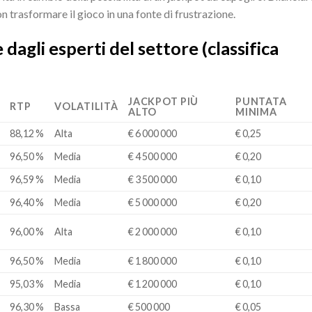
 trasformare il gioco in una fonte di frustrazione.
e dagli esperti del settore (classifica
JACKPOT PIÙ
PUNTATA
RTP
VOLATILITÀ
ALTO
MINIMA
88,12 %
Alta
€ 6 000 000
€ 0,25
96,50 %
Media
€ 4 500 000
€ 0,20
96,59 %
Media
€ 3 500 000
€ 0,10
96,40 %
Media
€ 5 000 000
€ 0,20
96,00 %
Alta
€ 2 000 000
€ 0,10
96,50 %
Media
€ 1 800 000
€ 0,10
95,03 %
Media
€ 1 200 000
€ 0,10
96,30 %
Bassa
€ 500 000
€ 0,05