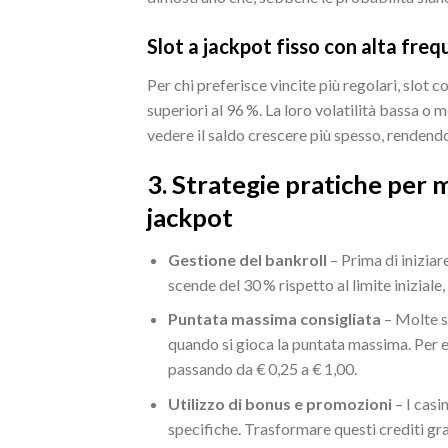
Slot a jackpot fisso con alta fre
Per chi preferisce vincite più regolari, slot 
superiori al 96 %. La loro volatilità bassa o 
vedere il saldo crescere più spesso, rendend
3. Strategie pratiche per m
jackpot
Gestione del bankroll
– Prima di iniziare
scende del 30 % rispetto al limite iniziale
Puntata massima consigliata
– Molte s
quando si gioca la puntata massima. Per 
passando da € 0,25 a € 1,00.
Utilizzo di bonus e promozioni
– I casi
specifiche. Trasformare questi crediti grat