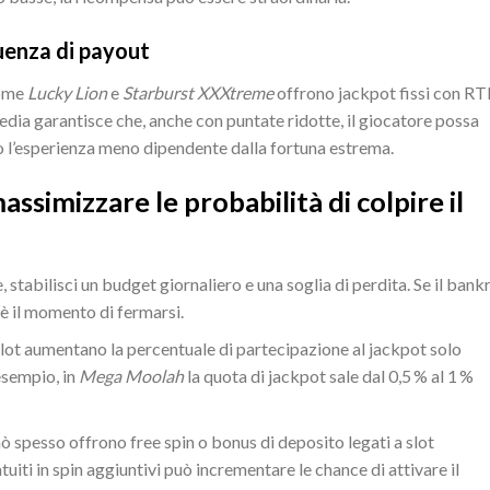
quenza di payout
come
Lucky Lion
e
Starburst XXXtreme
offrono jackpot fissi con RT
media garantisce che, anche con puntate ridotte, il giocatore possa
o l’esperienza meno dipendente dalla fortuna estrema.
assimizzare le probabilità di colpire il
, stabilisci un budget giornaliero e una soglia di perdita. Se il bankr
, è il momento di fermarsi.
lot aumentano la percentuale di partecipazione al jackpot solo
esempio, in
Mega Moolah
la quota di jackpot sale dal 0,5 % al 1 %
nò spesso offrono free spin o bonus di deposito legati a slot
uiti in spin aggiuntivi può incrementare le chance di attivare il