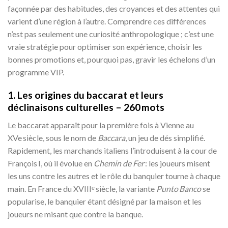
façonnée par des habitudes, des croyances et des attentes qui
varient d’une région à l’autre. Comprendre ces différences
n’est pas seulement une curiosité anthropologique ; c’est une
vraie stratégie pour optimiser son expérience, choisir les
bonnes promotions et, pourquoi pas, gravir les échelons d’un
programme VIP.
1. Les origines du baccarat et leurs
déclinaisons culturelles – 260 mots
Le baccarat apparaît pour la première fois à Vienne au
XVe siècle, sous le nom de
Baccara
, un jeu de dés simplifié.
Rapidement, les marchands italiens l’introduisent à la cour de
François I, où il évolue en
Chemin de Fer
: les joueurs misent
les uns contre les autres et le rôle du banquier tourne à chaque
main. En France du XVIIIᵉ siècle, la variante
Punto Banco
se
popularise, le banquier étant désigné par la maison et les
joueurs ne misant que contre la banque.