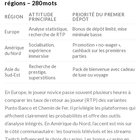
régions – 280 mots
ATTITUDE
PRIORITÉ DU PREMIER
RÉGION
PRINCIPALE
DÉPÔT
Analyse statistique,
Bonus de dépôt limité, mise
Europe
recherche de RTP
minimale basse
Socialisation,
Promotion « no‑wager »,
Amérique
expérience
cashback sur les premières
du Nord
immersive
parties
Recherche de
Asie du
Pack de bienvenue avec cadeau
prestige,
Sud‑Est
de luxe ou voyage
superstitions
En Europe, le joueur novice passe souvent plusieurs heures à
comparer les taux de retour au joueur (RTP) des variantes
Punto Banco et Chemin de Fer. Il privilégie les plateformes qui
affichent clairement les probabilités et offre des outils
d’analyse intégrés. En Amérique du Nord, l’accent est mis sur
le côté communautaire : les tournois télévisés et les streams
Twitch influencent le choix du casino. Les bonus « casino en