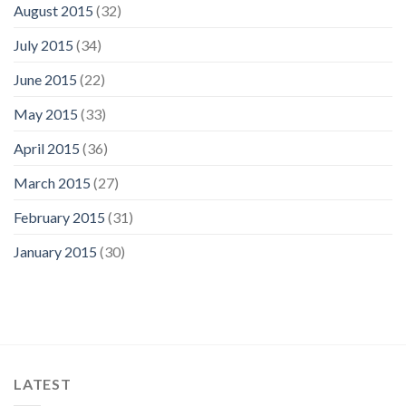
August 2015
(32)
July 2015
(34)
June 2015
(22)
May 2015
(33)
April 2015
(36)
March 2015
(27)
February 2015
(31)
January 2015
(30)
LATEST