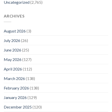
Uncategorized
(2,765)
ARCHIVES
August 2026
(3)
July 2026
(26)
June 2026
(25)
May 2026
(127)
April 2026
(112)
March 2026
(138)
February 2026
(138)
January 2026
(129)
December 2025
(120)