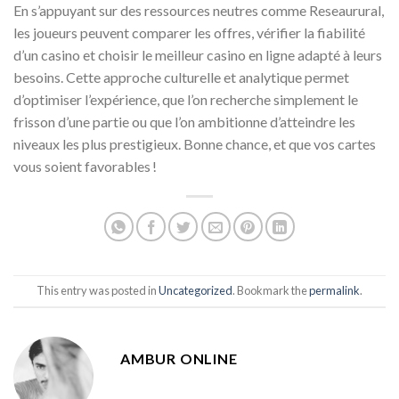
En s’appuyant sur des ressources neutres comme Reseaurural,
les joueurs peuvent comparer les offres, vérifier la fiabilité
d’un casino et choisir le meilleur casino en ligne adapté à leurs
besoins. Cette approche culturelle et analytique permet
d’optimiser l’expérience, que l’on recherche simplement le
frisson d’une partie ou que l’on ambitionne d’atteindre les
niveaux les plus prestigieux. Bonne chance, et que vos cartes
vous soient favorables !
This entry was posted in
Uncategorized
. Bookmark the
permalink
.
AMBUR ONLINE