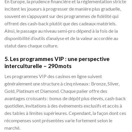
En Europe, la prudence financière et la réglementation stricte
incitent les joueurs à progresser de manière plus graduelle,
souvent en s’appuyant sur des programmes de fidélité qui
offrent des cash‑back plutôt que des cadeaux matériels.
Ainsi, le passage au niveau semi‑pro dépend à la fois de la
disponibilité d’outils d’analyse et de la valeur accordée au
statut dans chaque culture.
5. Les programmes VIP : une perspective
interculturelle – 290 mots
Les programmes VIP des casinos en ligne suivent
généralement une structure à cinq niveaux : Bronze, Silver,
Gold, Platinum et Diamond. Chaque palier offre des
avantages croissants : bonus de dépôt plus élevés, cash‑back
quotidien, invitations à des événements exclusifs et accès à
des tables à limites supérieures. Cependant, la façon dont ces
récompenses sont présentées varie fortement selon le
marché.