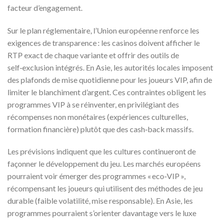
facteur d’engagement.
Sur le plan réglementaire, l’Union européenne renforce les
exigences de transparence : les casinos doivent afficher le
RTP exact de chaque variante et offrir des outils de
self‑exclusion intégrés. En Asie, les autorités locales imposent
des plafonds de mise quotidienne pour les joueurs VIP, afin de
limiter le blanchiment d’argent. Ces contraintes obligent les
programmes VIP à se réinventer, en privilégiant des
récompenses non monétaires (expériences culturelles,
formation financière) plutôt que des cash‑back massifs.
Les prévisions indiquent que les cultures continueront de
façonner le développement du jeu. Les marchés européens
pourraient voir émerger des programmes « eco‑VIP »,
récompensant les joueurs qui utilisent des méthodes de jeu
durable (faible volatilité, mise responsable). En Asie, les
programmes pourraient s’orienter davantage vers le luxe