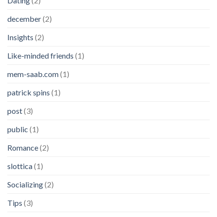
Dating
(2)
december
(2)
Insights
(2)
Like-minded friends
(1)
mem-saab.com
(1)
patrick spins
(1)
post
(3)
public
(1)
Romance
(2)
slottica
(1)
Socializing
(2)
Tips
(3)