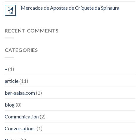
Mercados de Apostas de Críquete da Spinaura
14
Jul
RECENT COMMENTS
CATEGORIES
–
(1)
article
(11)
bar-salsa.com
(1)
blog
(8)
Communication
(2)
Conversations
(1)