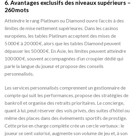
6. Avantages exclusifs des niveaux supérieurs –
260 mots
Atteindre le rang Platinum ou Diamond ouvre l’accès à des
limites de mise nettement supérieures. Dans les casinos
européens, les tables Platinum acceptent des mises de
5 000 € à 20 000 €, alors que les tables Diamond peuvent
dépasser les 50 000 €. En Asie, les limites peuvent atteindre
100 000 €, souvent accompagnées d’un croupier dédié qui
parle la langue du joueur et propose des conseils
personnalisés.
Les services personnalisés comprennent un gestionnaire de
compte qui suit les performances, propose des stratégies de
bankroll et organise des retraits prioritaires. Le concierge,
quant à lui, peut réserver des vols privés, des suites d’hôtel ou
même des places dans des événements sportifs de prestige.
Cette prise en charge complète crée un cercle vertueux : le
joueur se sent valorisé, augmente son volume de jeu et, à son