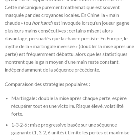
Cette mécanique purement mathématique est souvent
masquée par des croyances locales. En Chine, la « main
chaude » (ou
hot hand
) est invoquée lorsqu’un joueur gagne
plusieurs mains consécutives ; certains misent alors
davantage, persuadés que la chance persiste. En Europe, le
mythe de la « martingale inversée » (doubler la mise après une
perte) est fréquemment débattu, alors que les statistiques
montrent que le gain moyen d’une main reste constant,
indépendamment de la séquence précédente.
Comparaison des stratégies populaires :
Martingale : double la mise après chaque perte, espère
récupérer tout en une victoire. Risque élevé, volatilité
forte.
1‑3‑2‑6 : mise progressive basée sur une séquence
gagnante (1, 3, 2, 6 unités). Limite les pertes et maximise