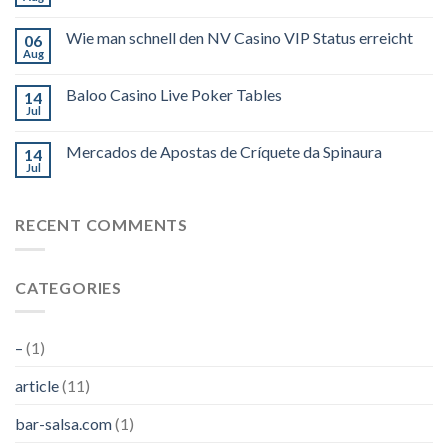
Wie man schnell den NV Casino VIP Status erreicht
06
Aug
Baloo Casino Live Poker Tables
14
Jul
Mercados de Apostas de Críquete da Spinaura
14
Jul
RECENT COMMENTS
CATEGORIES
–
(1)
article
(11)
bar-salsa.com
(1)