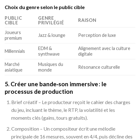
Choix du genre selon le public cible
PUBLIC
GENRE
RAISON
CIBLE
PRIVILÉGIÉ
Joueurs
Jazz & lounge
Perception de luxe
premium
EDM &
Alignement avec la culture
Millennials
synthwave
digitale
Marché
Musiques du
Résonance culturelle
asiatique
monde
5. Créer une bande‑son immersive : le
processus de production
Brief créatif – Le producteur reçoit le cahier des charges
du jeu, incluant le thème, le RTP, la volatilité et les
moments clés (gains, tours gratuits).
Composition – Un compositeur écrit une mélodie
principale de 16 mesures, souvent en 4/4, puis décline des