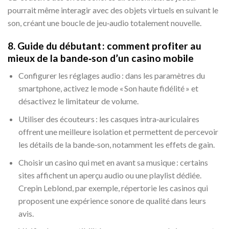
pourrait même interagir avec des objets virtuels en suivant le
son, créant une boucle de jeu‑audio totalement nouvelle.
8. Guide du débutant : comment profiter au
mieux de la bande‑son d’un casino mobile
Configurer les réglages audio : dans les paramètres du
smartphone, activez le mode « Son haute fidélité » et
désactivez le limitateur de volume.
Utiliser des écouteurs : les casques intra‑auriculaires
offrent une meilleure isolation et permettent de percevoir
les détails de la bande‑son, notamment les effets de gain.
Choisir un casino qui met en avant sa musique : certains
sites affichent un aperçu audio ou une playlist dédiée.
Crepin Leblond, par exemple, répertorie les casinos qui
proposent une expérience sonore de qualité dans leurs
avis.