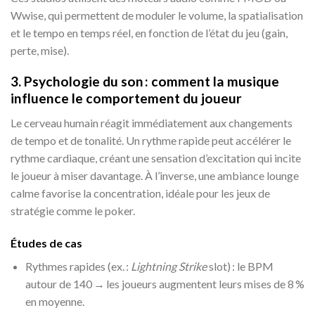
Wwise, qui permettent de moduler le volume, la spatialisation
et le tempo en temps réel, en fonction de l’état du jeu (gain,
perte, mise).
3. Psychologie du son : comment la musique
influence le comportement du joueur
Le cerveau humain réagit immédiatement aux changements
de tempo et de tonalité. Un rythme rapide peut accélérer le
rythme cardiaque, créant une sensation d’excitation qui incite
le joueur à miser davantage. À l’inverse, une ambiance lounge
calme favorise la concentration, idéale pour les jeux de
stratégie comme le poker.
Études de cas
Rythmes rapides (ex. :
Lightning Strike
slot) : le BPM
autour de 140 → les joueurs augmentent leurs mises de 8 %
en moyenne.