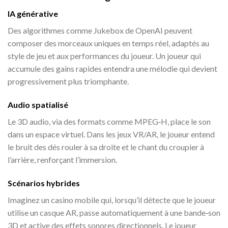
IA générative
Des algorithmes comme Jukebox de OpenAI peuvent
composer des morceaux uniques en temps réel, adaptés au
style de jeu et aux performances du joueur. Un joueur qui
accumule des gains rapides entendra une mélodie qui devient
progressivement plus triomphante.
Audio spatialisé
Le 3D audio, via des formats comme MPEG‑H, place le son
dans un espace virtuel. Dans les jeux VR/AR, le joueur entend
le bruit des dés rouler à sa droite et le chant du croupier à
l’arrière, renforçant l’immersion.
Scénarios hybrides
Imaginez un casino mobile qui, lorsqu’il détecte que le joueur
utilise un casque AR, passe automatiquement à une bande‑son
3D et active des effets sonores directionnels. Le joueur