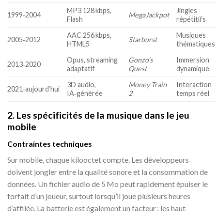
MP3 128 kbps,
Jingles
1999‑2004
MegaJackpot
Flash
répétitifs
AAC 256 kbps,
Musiques
2005‑2012
Starburst
HTML5
thématiques
Opus, streaming
Gonzo’s
Immersion
2013‑2020
adaptatif
Quest
dynamique
3D audio,
Money Train
Interaction
2021‑aujourd’hui
IA‑générée
2
temps réel
2. Les spécificités de la musique dans le jeu
mobile
Contraintes techniques
Sur mobile, chaque kilooctet compte. Les développeurs
doivent jongler entre la qualité sonore et la consommation de
données. Un fichier audio de 5 Mo peut rapidement épuiser le
forfait d’un joueur, surtout lorsqu’il joue plusieurs heures
d’affilée. La batterie est également un facteur : les haut-