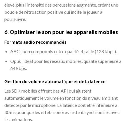
élevé, plus l’intensité des percussions augmente, créant une
boucle de rétroaction positive qui incite le joueur à
poursuivre.
6. Optimiser le son pour les appareils mobiles
Formats audio recommandés
AAC : bon compromis entre qualité et taille (128 kbps).
Opus : idéal pour les réseaux mobiles, qualité supérieure à
64 kbps.
Gestion du volume automatique et de la latence
Les SDK mobiles offrent des API qui ajustent
automatiquement le volume en fonction du niveau ambiant
détecté par le microphone. La latence doit être inférieure à
30 ms pour que les effets sonores restent synchronisés avec
les animations.