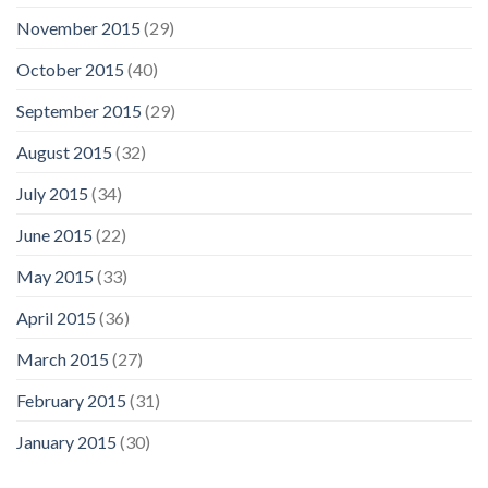
November 2015
(29)
October 2015
(40)
September 2015
(29)
August 2015
(32)
July 2015
(34)
June 2015
(22)
May 2015
(33)
April 2015
(36)
March 2015
(27)
February 2015
(31)
January 2015
(30)