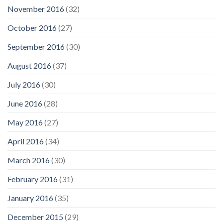
November 2016
(32)
October 2016
(27)
September 2016
(30)
August 2016
(37)
July 2016
(30)
June 2016
(28)
May 2016
(27)
April 2016
(34)
March 2016
(30)
February 2016
(31)
January 2016
(35)
December 2015
(29)