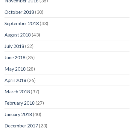
November 2018
(38)
October 2018
(30)
September 2018
(33)
August 2018
(43)
July 2018
(32)
June 2018
(35)
May 2018
(28)
April 2018
(26)
March 2018
(37)
February 2018
(27)
January 2018
(40)
December 2017
(23)