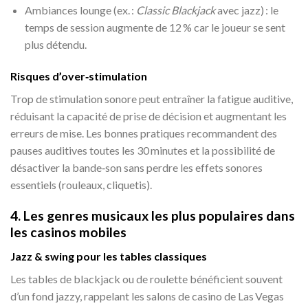
Ambiances lounge (ex. :
Classic Blackjack
avec jazz) : le
temps de session augmente de 12 % car le joueur se sent
plus détendu.
Risques d’over‑stimulation
Trop de stimulation sonore peut entraîner la fatigue auditive,
réduisant la capacité de prise de décision et augmentant les
erreurs de mise. Les bonnes pratiques recommandent des
pauses auditives toutes les 30 minutes et la possibilité de
désactiver la bande‑son sans perdre les effets sonores
essentiels (rouleaux, cliquetis).
4. Les genres musicaux les plus populaires dans
les casinos mobiles
Jazz & swing pour les tables classiques
Les tables de blackjack ou de roulette bénéficient souvent
d’un fond jazzy, rappelant les salons de casino de Las Vegas