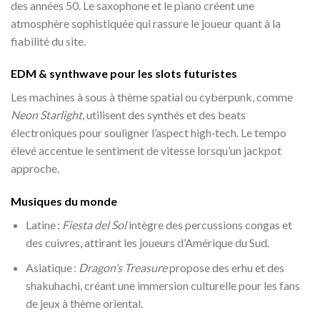
des années 50. Le saxophone et le piano créent une
atmosphère sophistiquée qui rassure le joueur quant à la
fiabilité du site.
EDM & synthwave pour les slots futuristes
Les machines à sous à thème spatial ou cyberpunk, comme
Neon Starlight
, utilisent des synthés et des beats
électroniques pour souligner l’aspect high‑tech. Le tempo
élevé accentue le sentiment de vitesse lorsqu’un jackpot
approche.
Musiques du monde
Latine :
Fiesta del Sol
intègre des percussions congas et
des cuivres, attirant les joueurs d’Amérique du Sud.
Asiatique :
Dragon’s Treasure
propose des erhu et des
shakuhachi, créant une immersion culturelle pour les fans
de jeux à thème oriental.