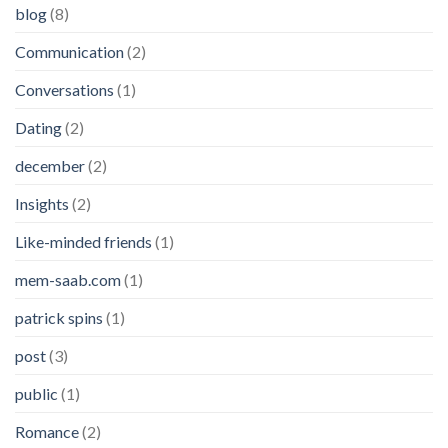
blog
(8)
Communication
(2)
Conversations
(1)
Dating
(2)
december
(2)
Insights
(2)
Like-minded friends
(1)
mem-saab.com
(1)
patrick spins
(1)
post
(3)
public
(1)
Romance
(2)