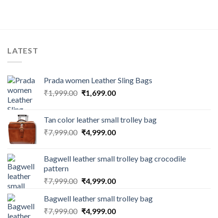
LATEST
Prada women Leather Sling Bags
₹
1,999.00
₹
1,699.00
Tan color leather small trolley bag
₹
7,999.00
₹
4,999.00
Bagwell leather small trolley bag crocodile
pattern
₹
7,999.00
₹
4,999.00
Bagwell leather small trolley bag
₹
7,999.00
₹
4,999.00