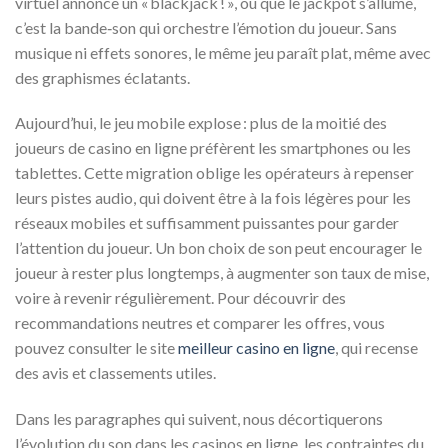
virtuel annonce un « blackjack ! », ou que le jackpot s’allume,
c’est la bande‑son qui orchestre l’émotion du joueur. Sans
musique ni effets sonores, le même jeu paraît plat, même avec
des graphismes éclatants.
Aujourd’hui, le jeu mobile explose : plus de la moitié des
joueurs de casino en ligne préfèrent les smartphones ou les
tablettes. Cette migration oblige les opérateurs à repenser
leurs pistes audio, qui doivent être à la fois légères pour les
réseaux mobiles et suffisamment puissantes pour garder
l’attention du joueur. Un bon choix de son peut encourager le
joueur à rester plus longtemps, à augmenter son taux de mise,
voire à revenir régulièrement. Pour découvrir des
recommandations neutres et comparer les offres, vous
pouvez consulter le site
meilleur casino en ligne
, qui recense
des avis et classements utiles.
Dans les paragraphes qui suivent, nous décortiquerons
l’évolution du son dans les casinos en ligne, les contraintes du