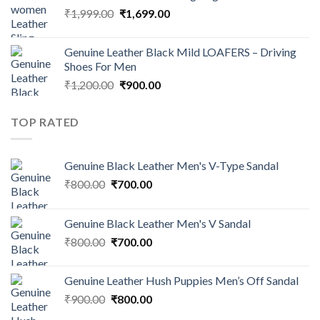
₹
1,999.00
₹
1,699.00
Genuine Leather Black Mild LOAFERS – Driving
Shoes For Men
₹
1,200.00
₹
900.00
TOP RATED
Genuine Black Leather Men's V-Type Sandal
₹
800.00
₹
700.00
Genuine Black Leather Men's V Sandal
₹
800.00
₹
700.00
Genuine Leather Hush Puppies Men’s Off Sandal
₹
900.00
₹
800.00