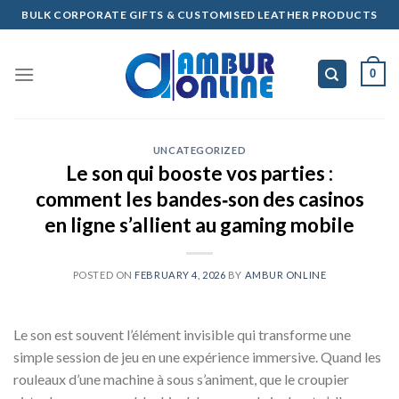
Skip
BULK CORPORATE GIFTS & CUSTOMISED LEATHER PRODUCTS
to
content
0
UNCATEGORIZED
Le son qui booste vos parties :
comment les bandes‑son des casinos
en ligne s’allient au gaming mobile
POSTED ON
FEBRUARY 4, 2026
BY
AMBUR ONLINE
Le son est souvent l’élément invisible qui transforme une
simple session de jeu en une expérience immersive. Quand les
rouleaux d’une machine à sous s’animent, que le croupier