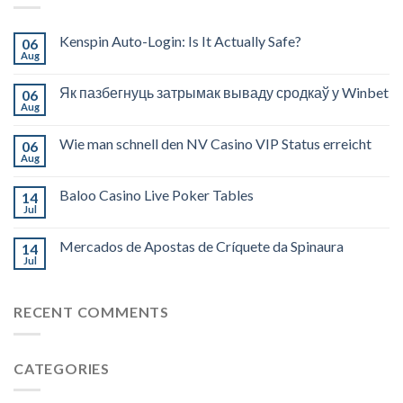
Kenspin Auto-Login: Is It Actually Safe?
06
Aug
Як пазбегнуць затрымак вываду сродкаў у Winbet
06
Aug
Wie man schnell den NV Casino VIP Status erreicht
06
Aug
Baloo Casino Live Poker Tables
14
Jul
Mercados de Apostas de Críquete da Spinaura
14
Jul
RECENT COMMENTS
CATEGORIES