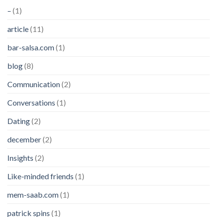
–
(1)
article
(11)
bar-salsa.com
(1)
blog
(8)
Communication
(2)
Conversations
(1)
Dating
(2)
december
(2)
Insights
(2)
Like-minded friends
(1)
mem-saab.com
(1)
patrick spins
(1)