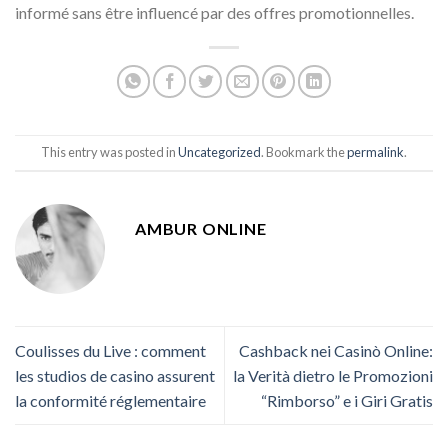
informé sans être influencé par des offres promotionnelles.
This entry was posted in
Uncategorized
. Bookmark the
permalink
.
AMBUR ONLINE
Coulisses du Live : comment
Cashback nei Casinò Online:
les studios de casino assurent
la Verità dietro le Promozioni
la conformité réglementaire
“Rimborso” e i Giri Gratis