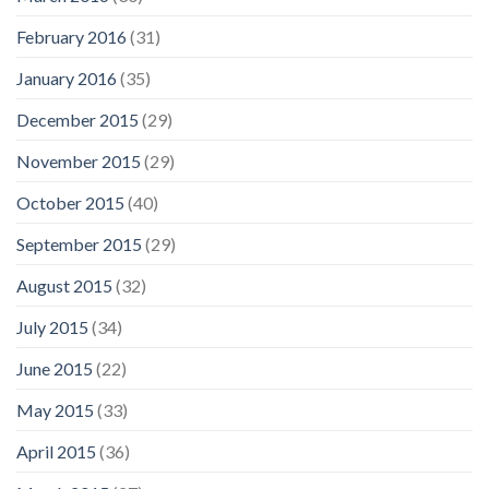
February 2016
(31)
January 2016
(35)
December 2015
(29)
November 2015
(29)
October 2015
(40)
September 2015
(29)
August 2015
(32)
July 2015
(34)
June 2015
(22)
May 2015
(33)
April 2015
(36)