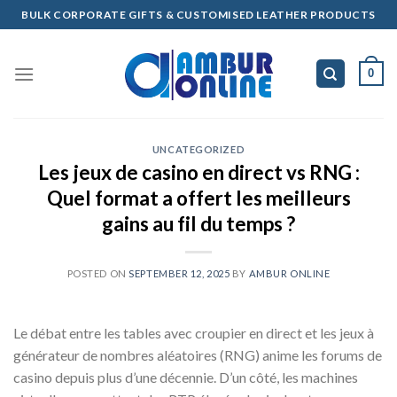
Skip
BULK CORPORATE GIFTS & CUSTOMISED LEATHER PRODUCTS
to
content
0
UNCATEGORIZED
Les jeux de casino en direct vs RNG :
Quel format a offert les meilleurs
gains au fil du temps ?
POSTED ON
SEPTEMBER 12, 2025
BY
AMBUR ONLINE
Le débat entre les tables avec croupier en direct et les jeux à
générateur de nombres aléatoires (RNG) anime les forums de
casino depuis plus d’une décennie. D’un côté, les machines