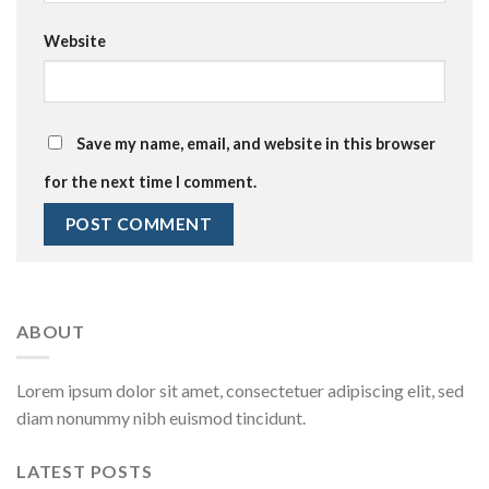
Website
Save my name, email, and website in this browser
for the next time I comment.
ABOUT
Lorem ipsum dolor sit amet, consectetuer adipiscing elit, sed
diam nonummy nibh euismod tincidunt.
LATEST POSTS