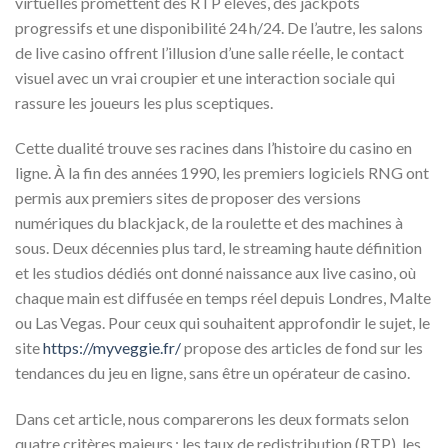
virtuelles promettent des RTP élevés, des jackpots
progressifs et une disponibilité 24 h/24. De l’autre, les salons
de live casino offrent l’illusion d’une salle réelle, le contact
visuel avec un vrai croupier et une interaction sociale qui
rassure les joueurs les plus sceptiques.
Cette dualité trouve ses racines dans l’histoire du casino en
ligne. À la fin des années 1990, les premiers logiciels RNG ont
permis aux premiers sites de proposer des versions
numériques du blackjack, de la roulette et des machines à
sous. Deux décennies plus tard, le streaming haute définition
et les studios dédiés ont donné naissance aux live casino, où
chaque main est diffusée en temps réel depuis Londres, Malte
ou Las Vegas. Pour ceux qui souhaitent approfondir le sujet, le
site
https://myveggie.fr/
propose des articles de fond sur les
tendances du jeu en ligne, sans être un opérateur de casino.
Dans cet article, nous comparerons les deux formats selon
quatre critères majeurs : les taux de redistribution (RTP), les