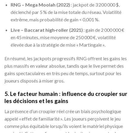
RNG – Mega Moolah (2022)
: jackpot de 3 200 000 $,
déclenché par 5 % de la mise totale du réseau. Volatilité
extrême, mais probabilité de gain < 0,001 %.
Live – Baccarat high‑roller (2021)
: gain de 2 000 000 €
en 45 minutes, mise moyenne de 250 000 €, volatilité
élevée due à la stratégie de mise « Martingale ».
En résumé, les jackpots progressifs RNG offrent les gains les
plus massifs en valeur absolue, tandis que le live permet des
gains spectaculaires en très peu de temps, surtout pour les
joueurs disposés à miser gros.
5. Le facteur humain : influence du croupier sur
les décisions et les gains
La présence d’un croupier réel crée un biais psychologique
appelé « effet de familiarité ». Les joueurs perçoivent le jeu
comme plus équitable lorsqu’ils voient le matériel physique