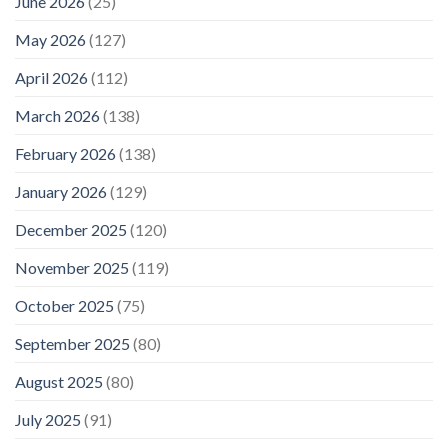
June 2026
(25)
May 2026
(127)
April 2026
(112)
March 2026
(138)
February 2026
(138)
January 2026
(129)
December 2025
(120)
November 2025
(119)
October 2025
(75)
September 2025
(80)
August 2025
(80)
July 2025
(91)