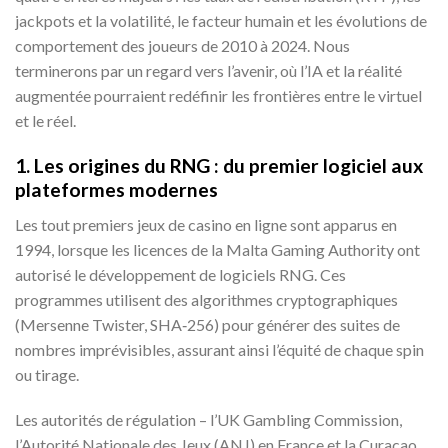
jackpots et la volatilité, le facteur humain et les évolutions de
comportement des joueurs de 2010 à 2024. Nous
terminerons par un regard vers l’avenir, où l’IA et la réalité
augmentée pourraient redéfinir les frontières entre le virtuel
et le réel.
1. Les origines du RNG : du premier logiciel aux
plateformes modernes
Les tout premiers jeux de casino en ligne sont apparus en
1994, lorsque les licences de la Malta Gaming Authority ont
autorisé le développement de logiciels RNG. Ces
programmes utilisent des algorithmes cryptographiques
(Mersenne Twister, SHA‑256) pour générer des suites de
nombres imprévisibles, assurant ainsi l’équité de chaque spin
ou tirage.
Les autorités de régulation – l’UK Gambling Commission,
l’Autorité Nationale des Jeux (ANJ) en France et la Curacao