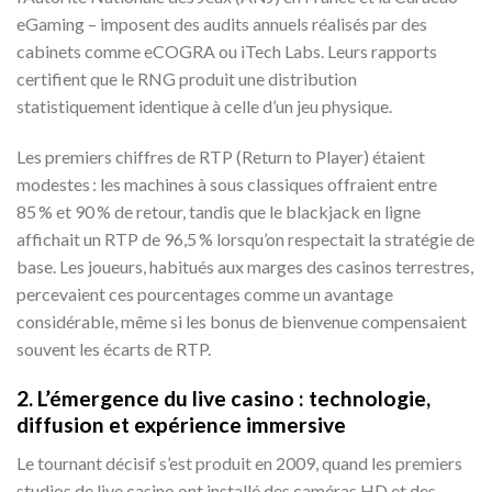
eGaming – imposent des audits annuels réalisés par des
cabinets comme eCOGRA ou iTech Labs. Leurs rapports
certifient que le RNG produit une distribution
statistiquement identique à celle d’un jeu physique.
Les premiers chiffres de RTP (Return to Player) étaient
modestes : les machines à sous classiques offraient entre
85 % et 90 % de retour, tandis que le blackjack en ligne
affichait un RTP de 96,5 % lorsqu’on respectait la stratégie de
base. Les joueurs, habitués aux marges des casinos terrestres,
percevaient ces pourcentages comme un avantage
considérable, même si les bonus de bienvenue compensaient
souvent les écarts de RTP.
2. L’émergence du live casino : technologie,
diffusion et expérience immersive
Le tournant décisif s’est produit en 2009, quand les premiers
studios de live casino ont installé des caméras HD et des