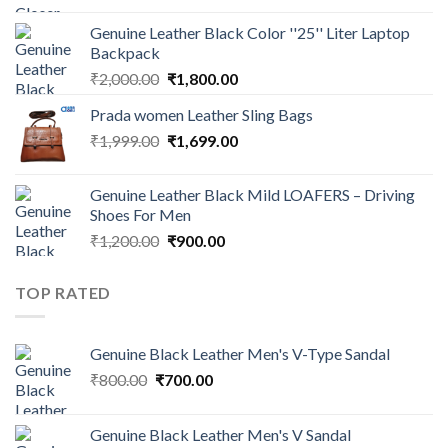
Genuine Leather Black Color ''25'' Liter Laptop
Backpack
₹
2,000.00
₹
1,800.00
Prada women Leather Sling Bags
₹
1,999.00
₹
1,699.00
Genuine Leather Black Mild LOAFERS – Driving
Shoes For Men
₹
1,200.00
₹
900.00
TOP RATED
Genuine Black Leather Men's V-Type Sandal
₹
800.00
₹
700.00
Genuine Black Leather Men's V Sandal