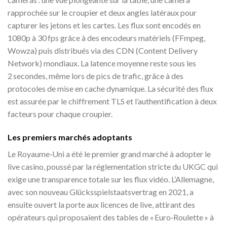
rapprochée sur le croupier et deux angles latéraux pour
capturer les jetons et les cartes. Les flux sont encodés en
1080p à 30 fps grâce à des encodeurs matériels (FFmpeg,
Wowza) puis distribués via des CDN (Content Delivery
Network) mondiaux. La latence moyenne reste sous les
2 secondes, même lors de pics de trafic, grâce à des
protocoles de mise en cache dynamique. La sécurité des flux
est assurée par le chiffrement TLS et l’authentification à deux
facteurs pour chaque croupier.
Les premiers marchés adoptants
Le Royaume‑Uni a été le premier grand marché à adopter le
live casino, poussé par la réglementation stricte du UKGC qui
exige une transparence totale sur les flux vidéo. L’Allemagne,
avec son nouveau Glücksspielstaatsvertrag en 2021, a
ensuite ouvert la porte aux licences de live, attirant des
opérateurs qui proposaient des tables de « Euro‑Roulette » à